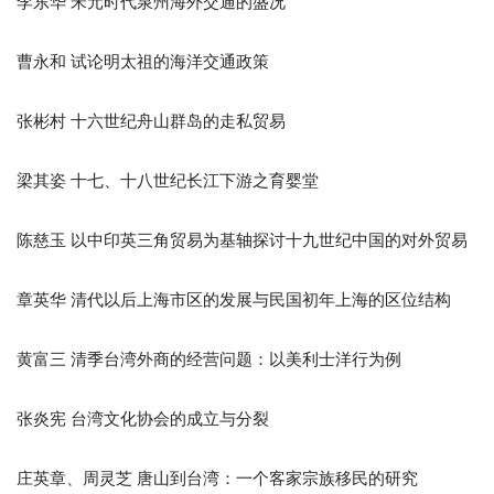
李东华 宋元时代泉州海外交通的盛况
曹永和 试论明太祖的海洋交通政策
张彬村 十六世纪舟山群岛的走私贸易
梁其姿 十七、十八世纪长江下游之育婴堂
陈慈玉 以中印英三角贸易为基轴探讨十九世纪中国的对外贸易
章英华 清代以后上海市区的发展与民国初年上海的区位结构
黄富三 清季台湾外商的经营问题：以美利士洋行为例
张炎宪 台湾文化协会的成立与分裂
庄英章、周灵芝 唐山到台湾：一个客家宗族移民的研究