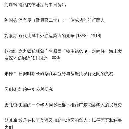
刘序枫 清代的乍浦港与中日贸易
陈国栋 潘有度（潘启官二世）：一位成功的洋行商人
刘素芬 近代北洋中外航运势力的竞争 (1858～1919)
林满红 嘉道钱贱现象产生原因「钱多钱劣论」之商榷：海上发
展深入影响近代中国之一事例
朱德兰 日据时期长崎华商泰益号与基隆批发行之间的贸易
吴剑雄 纽约中华公所研究
麦礼谦 美国的一个华人同乡社群：祖籍广东花县华人的发展史
胡其瑜 散居在拉丁美洲及加勒比地区的华人：以墨西哥和秘鲁
为例