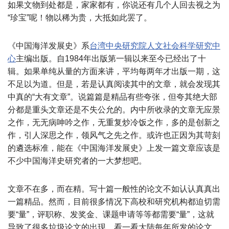
如果文物到处都是，家家都有，你说还有几个人回去视之为
“珍宝”呢！物以稀为贵，大抵如此罢了。
《中国海洋发展史》系
台湾中央研究院人文社会科学研究中
心
主编出版。自1984年出版第一辑以来至今已经出了十
辑。如果单纯从量的方面来讲，平均每两年才出版一期，这
不足以为道。但是，若是认真阅读其中的文章，就会发现其
中真的“大有文章”。说篇篇是精品有些夸张，但夸其绝大部
分都是重头文章还是不失公允的。内中所收录的文章无应景
之作，无无病呻吟之作，无重复炒冷饭之作，多的是创新之
作，引人深思之作，领风气之先之作。或许也正因为其苛刻
的遴选标准，能在《中国海洋发展史》上发一篇文章应该是
不少中国海洋史研究者的一大梦想吧。
文章不在多，而在精。写十篇一般性的论文不如认认真真出
一篇精品。然而，目前很多情况下高校和研究机构都迫切需
要“量”，评职称、发奖金、课题申请等等都需要“量”，这就
导致了很多垃圾论文的出现。看一看大陆每年所发的论文，