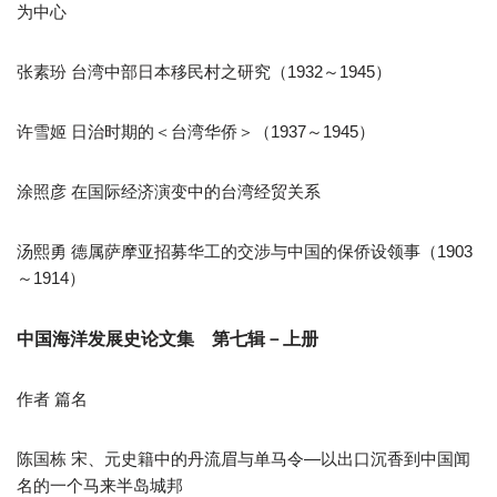
为中心
张素玢 台湾中部日本移民村之研究（1932～1945）
许雪姬 日治时期的＜台湾华侨＞（1937～1945）
涂照彦 在国际经济演变中的台湾经贸关系
汤熙勇 德属萨摩亚招募华工的交涉与中国的保侨设领事（1903
～1914）
中国海洋发展史论文集 第七辑－上册
作者 篇名
陈国栋 宋、元史籍中的丹流眉与单马令—以出口沉香到中国闻
名的一个马来半岛城邦