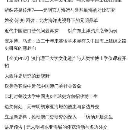
断裂还是传承?——元明官方海运与造船航海的对比研究
嬗变·渐变·因袭：北方海洋史视野下的元明鼎革
近代中国进口替代问题再探——以广东土洋鸦片之争为例
安乐博、马光：近二十年来英语学术界有关中国海上丝绸之路
史研究的新趋向
【全奖PhD】澳门理工大学文化遗产与人类学博士学位课程开
招
大西洋史研究的新视野
欧美游客眼中近代中国澳门的社会景象
比利时鲁汶大学中国史&全球史方向招收博士生
边关何处｜元末明初东亚海域的倭患与多边外交
立足新史料，推动澳门史研究的深入——访汤开建先生
讲座预告 | 元末明初东亚海域的倭寇活动与多边外交