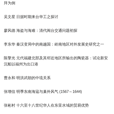
拜为例
吴文星 日据时期来台华工之探讨
廖风德 海盗与海难：清代闽台交通问题初探
李东华 秦汉变局中的南越国：岭南地区对外发展史研究之一
陈擎光 元代福建北部及其邻近地区所输出的陶瓷器：试论新安
沉船以福州为出口港
曹永和 明洪武朝的中琉关系
张增信 明季东南海寇与巢外风气 (1567～1644)
张彬村 十六至十八世纪华人在东亚水域的贸易优势