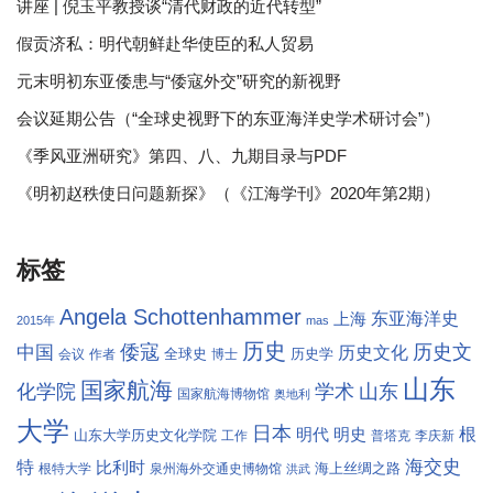
讲座 | 倪玉平教授谈“清代财政的近代转型”
假贡济私：明代朝鲜赴华使臣的私人贸易
元末明初东亚倭患与“倭寇外交”研究的新视野
会议延期公告（“全球史视野下的东亚海洋史学术研讨会”）
《季风亚洲研究》第四、八、九期目录与PDF
《明初赵秩使日问题新探》（《江海学刊》2020年第2期）
标签
Angela Schottenhammer
东亚海洋史
上海
2015年
mas
历史
倭寇
历史文
中国
历史文化
全球史
历史学
会议
作者
博士
山东
国家航海
学术
化学院
山东
国家航海博物馆
奥地利
大学
日本
根
明代
明史
山东大学历史文化学院
工作
普塔克
李庆新
海交史
特
比利时
海上丝绸之路
根特大学
泉州海外交通史博物馆
洪武