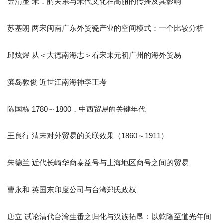
金渭显 宋．丽关系与宋代文化在高丽的传播及其影响
苏基朗 两宋闽南广东外贸瓷产业的空间模式：一个比较分析
邱炫煜 从＜大德南海志＞看宋末元初广州的海外贸易
滨岛敦俊 近世江南海神李王考
陈国栋 1780～1800，中西贸易的关键年代
王良行 清末对外贸易的关联效果（1860～1911）
朱德兰 近代长崎华商泰益号与上海地区商号之间的贸易
曹永和 英国东印度公司与台湾郑氏政权
唐立 试论清代台湾生番之归化与汉族拓垦：以乾隆至道光年间