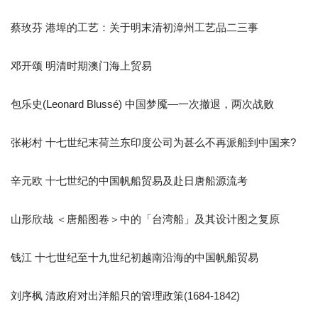
蔡玫芬 港埠的工艺：关于明末清初漳州工艺品二三事
邓开颂 明清时期澳门海上贸易
包乐史(Leonard Blussé) 中国梦魇—一次撤退，两次战败
张彬村 十七世纪末荷兰东印度公司为甚么不再派船到中国来?
辛元欧 十七世纪的中国帆船贸易及赴日唐船源流考
山形欣哉 ＜唐船图卷＞中的「台湾船」及其设计图之复原
钱江 十七世纪至十九世纪初越南沿海的中国帆船贸易
刘序枫 清政府对出洋船只的管理政策(1684-1842)