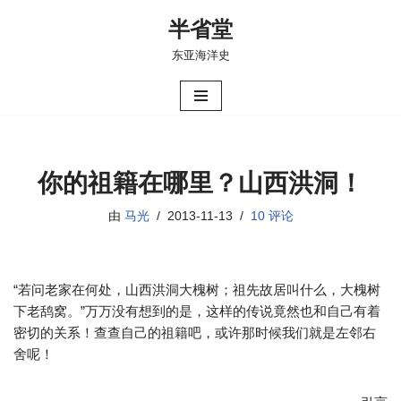
半省堂
跳
东亚海洋史
至
正
文
你的祖籍在哪里？山西洪洞！
由
马光
2013-11-13
10 评论
“若问老家在何处，山西洪洞大槐树；祖先故居叫什么，大槐树
下老鸹窝。”万万没有想到的是，这样的传说竟然也和自己有着
密切的关系！查查自己的祖籍吧，或许那时候我们就是左邻右
舍呢！