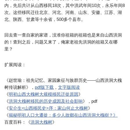
内，先后共计从山西移民18次，其中洪武年间10次，永乐年间8
次。这些移民迁往北京、河北、河南、山东、安徽、江苏、湖
北、陕西、甘肃等十余省，500多个县市。
回去查一查自家的家谱，没准你祖籍的祖籍也是来自山西洪洞
的！查到之后，问题又来了，俺家老祖先洪洞的祖籍又在哪
里？
扩展阅读：
《赵世瑜：祖先记忆、家园象征与族群历史——山西洪洞大槐
树传说解析》，
pdf版下载
，
文字版阅读
《
明初山西大槐树大规模移民迁徙原因
》
《
洪洞大槐树移民的历史成因及社会影响
》，pdf
《
安介生<山西移民史>序：家山何止大槐树
》
《
揭秘明初人口大遷徙：多少人故鄉在山西洪洞大槐樹？》
百度百科：《
洪洞大槐树
》