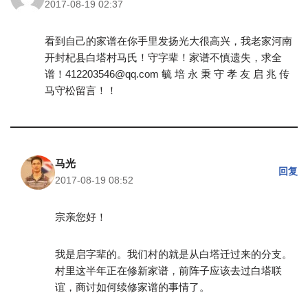
2017-08-19 02:37
看到自己的家谱在你手里发扬光大很高兴，我老家河南
开封杞县白塔村马氏！守字辈！家谱不慎遗失，求全
谱！412203546@qq.com 毓 培 永 秉 守 孝 友 启 兆 传
马守松留言！！
马光
回复
2017-08-19 08:52
宗亲您好！
我是启字辈的。我们村的就是从白塔迁过来的分支。
村里这半年正在修新家谱，前阵子应该去过白塔联
谊，商讨如何续修家谱的事情了。