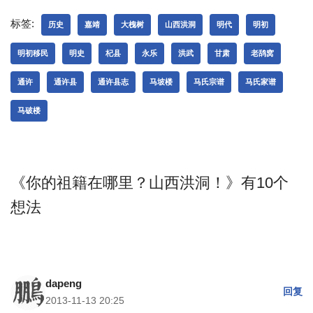
标签:
历史
嘉靖
大槐树
山西洪洞
明代
明初
明初移民
明史
杞县
永乐
洪武
甘肃
老鸹窝
通许
通许县
通许县志
马坡楼
马氏宗谱
马氏家谱
马破楼
《你的祖籍在哪里？山西洪洞！》有10个
想法
dapeng
回复
2013-11-13 20:25