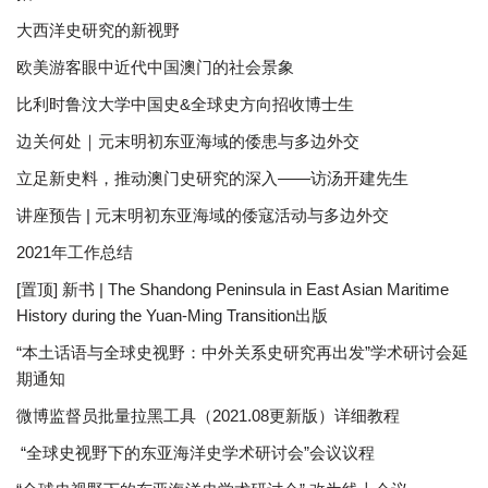
大西洋史研究的新视野
欧美游客眼中近代中国澳门的社会景象
比利时鲁汶大学中国史&全球史方向招收博士生
边关何处｜元末明初东亚海域的倭患与多边外交
立足新史料，推动澳门史研究的深入——访汤开建先生
讲座预告 | 元末明初东亚海域的倭寇活动与多边外交
2021年工作总结
[置顶] 新书 | The Shandong Peninsula in East Asian Maritime
History during the Yuan-Ming Transition出版
“本土话语与全球史视野：中外关系史研究再出发”学术研讨会延
期通知
微博监督员批量拉黑工具（2021.08更新版）详细教程
“全球史视野下的东亚海洋史学术研讨会”会议议程