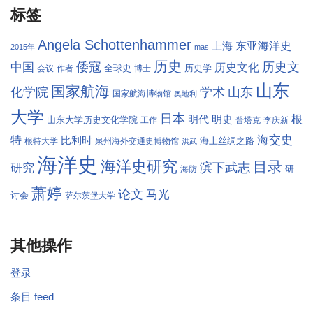
标签
Angela Schottenhammer
东亚海洋史
上海
2015年
mas
历史
倭寇
历史文
中国
历史文化
全球史
历史学
会议
作者
博士
山东
国家航海
学术
化学院
山东
国家航海博物馆
奥地利
大学
日本
根
明代
明史
山东大学历史文化学院
工作
普塔克
李庆新
海交史
特
比利时
海上丝绸之路
根特大学
泉州海外交通史博物馆
洪武
海洋史
海洋史研究
目录
滨下武志
研究
研
海防
萧婷
论文
马光
讨会
萨尔茨堡大学
其他操作
登录
条目 feed