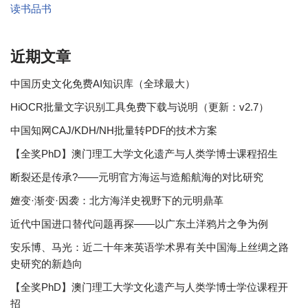
读书品书
近期文章
中国历史文化免费AI知识库（全球最大）
HiOCR批量文字识别工具免费下载与说明（更新：v2.7）
中国知网CAJ/KDH/NH批量转PDF的技术方案
【全奖PhD】澳门理工大学文化遗产与人类学博士课程招生
断裂还是传承?——元明官方海运与造船航海的对比研究
嬗变·渐变·因袭：北方海洋史视野下的元明鼎革
近代中国进口替代问题再探——以广东土洋鸦片之争为例
安乐博、马光：近二十年来英语学术界有关中国海上丝绸之路
史研究的新趋向
【全奖PhD】澳门理工大学文化遗产与人类学博士学位课程开
招