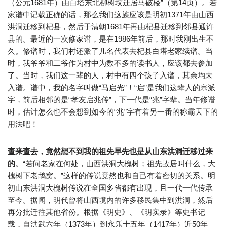
（公元1681年）由白塔东北柳树坟迁居马破楼”（第14页）。若
家谱中记载正确的话，那么我们这族应该是明初1371年由山西
洪洞迁移到杞县，然后于清朝1681年再由杞县迁移到邻县通许
县的。最近的一次修家谱，是在1986年前后，那时我刚出生不
久。修谱时，我们村还派了几名代表去杞县白塔老家续谱。当
时，我爷爷和二爷作为村中为数不多的读书人，应该都去参加
了。当时，我们这一辈的人，村中有四个孩子入谱，其余均未
入谱。谱中，我的名字叫做“马启光”！“启”是我们这辈人的宗派
字，前后相邻的是“孝友启兆传”，下一代是“兆”字辈。当年修谱
时，估计怎么也不会想到如今的“兆”字有着另一番的称霸天下的
用法吧！
查来查去，竟然想不到我的祖先早先也是从山东洪洞迁移过来
的
。“若问老家在何处，山西洪洞大槐树；祖先故居叫什么，大
槐树下老鸹窝。”这样的传说竟然也和自己有着密切的关系。明
初山东洪洞大槐树传说在全国多省都有出现，且一代一代传承
至今。据闻，明代曾将山西境内的许多移民集中到洪洞，然后
再分批迁往其他省份。根据《明史》、《明实录》等史书记
载，自洪武六年（1373年）到永乐十五年（1417年）近50年