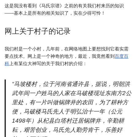
这是我没有看到《马氏宗谱》之前的有关我们村来历的知识
——基本上是所有的相关知识了，实在少得可怜！
网上关于村子的记录
我们村是一个小村，几年前，在网络地图上要想找到它着实需
要点技术。网上是一个神奇的地方，最近，我竟然看到
百度百
科
上有某位大神写的关于我们村的介绍：
“马坡楼村，位于河南省通许县，据说，明朝洪
武年间一户姓马的人家在马破楼现址东南方2公
里处，有一片叫做锅牌井的农田，为了耕种方
便，马破楼马氏先人于明弘治十一年（公元
1498年）从杞县白塔村迁居锅牌井，辛勤耕
耘，艰苦创业，马氏先人勤劳肯干，乐善好