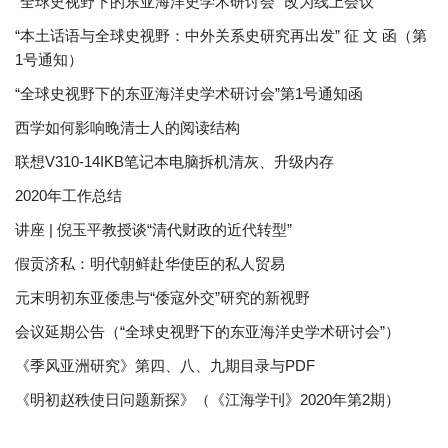
“全球史视野下的东亚海洋史学术研讨会” 改为线上会议
“本土话语与全球史视野：中外关系史研究再出发” 征 文 函（第
1号通知）
“全球史视野下的东亚海洋史学术研讨会”第1号通知函
西学如何影响晚清士人的阅读结构
联想V310-14IKB笔记本电脑拆机清灰、升级内存
2020年工作总结
讲座 | 倪玉平教授谈“清代财政的近代转型”
假贡济私：明代朝鲜赴华使臣的私人贸易
元末明初东亚倭患与“倭寇外交”研究的新视野
会议延期公告（“全球史视野下的东亚海洋史学术研讨会”）
《季风亚洲研究》第四、八、九期目录与PDF
《明初赵秩使日问题新探》（《江海学刊》2020年第2期）