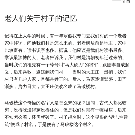
——引言
老人们关于村子的记忆
记得在上大学的时候，有一年寒假我专门去我们村的一个老者
家中拜访，问他我们村是怎么来的。老者解放前是地主，家中
比较富有，读书识字也多。据说，他应该是我们村读书最多、
学识最渊博的人。老者告诉我，我们村是清朝初年迁过来的。
当时我们的祖先有一个绰号叫“马大砍刀”的将军，跟随李自成起
义，后来兵败，遂逃到我们村——当时的大王庄。最初，我们
村只有几户人家，且都是姓王的。后来，马家逐渐繁盛，田产
渐多，势力日大，大王庄便改名成了马破楼村。
马破楼这个奇怪的名字又是怎么来的呢？据闻，古代人都比较
穷，没得吃没得穿没得住的，但是我们村却有一幢楼房，后来
不知怎么着，楼房就破了。村子起名时，这个显眼的“标志性建
筑”便成了村名，于是便有了马破楼这个村名。