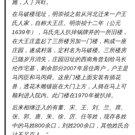
施，人丁兴旺。
在马破楼现址，明崇祯之前从河北迁来一户王
氏人家，自称大王庄。明崇祯十二年（公元
1639年），马氏先人扒掉锅牌井的一所旧楼，
在大王庄盖起了三所楼另加一门楼，构成一座
庄园，遂成村落，定村名为马破楼。三所楼房
已随岁月消失，庄园旧址的西南角曾划给马长
伦作宅基，剩余部分2007年居住两户，户主是
马丙臣和马丙舜。这座门楼上面安装有插花
兽，透花木雕镶嵌在大门上方，人骑在马上可
顺利进入院内。此门楼在1970年被扒掉。
后来相继迁入的有董、宋、王、刘、兰、席、
张、郭、唐、朱、徐、厉、任等姓，现存各姓
中的马姓800余口，刘姓200余口，其他姓氏合
计不足百人。”