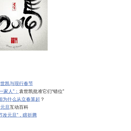
袁世凯与现行春节
一家人”：
袁世凯批准它们“错位”
相为什么从立春算起
？
元旦
互动百科
节改元旦”，瞎折腾