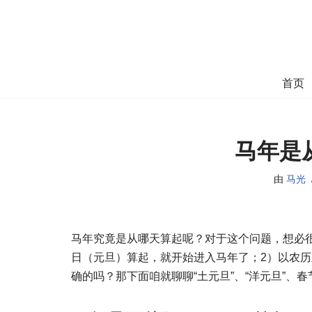
跳
至
正
首页
文
马年是
由
马光
马年究竟是从哪天算起呢？对于这个问题，想必很
日（元旦）算起，就开始进入马年了；2）以农
确的吗？那下面咱就聊聊“土元旦”、“洋元旦”、