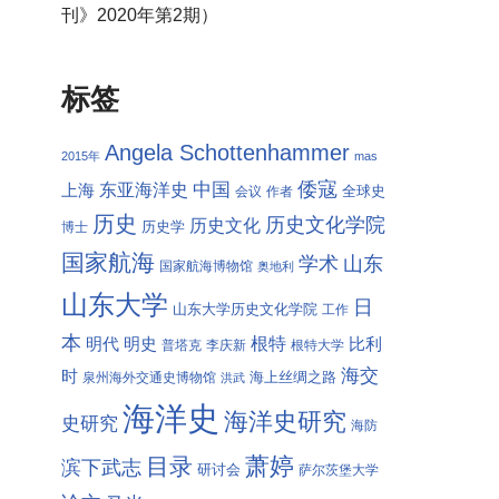
刊》2020年第2期）
标签
Angela Schottenhammer
2015年
mas
倭寇
中国
东亚海洋史
上海
全球史
会议
作者
历史
历史文化学院
历史文化
历史学
博士
国家航海
学术
山东
国家航海博物馆
奥地利
山东大学
日
山东大学历史文化学院
工作
本
根特
明代
明史
比利
普塔克
李庆新
根特大学
海交
时
海上丝绸之路
泉州海外交通史博物馆
洪武
海洋史
海洋史研究
史研究
海防
萧婷
目录
滨下武志
研讨会
萨尔茨堡大学