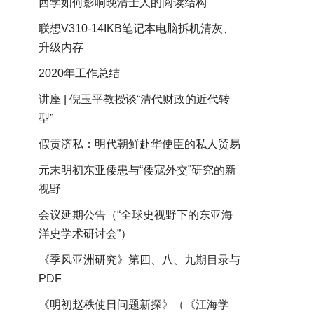
西学如何影响晚清士人的阅读结构
联想V310-14IKB笔记本电脑拆机清灰、
升级内存
2020年工作总结
讲座 | 倪玉平教授谈“清代财政的近代转
型”
假贡济私：明代朝鲜赴华使臣的私人贸易
元末明初东亚倭患与“倭寇外交”研究的新
视野
会议延期公告（“全球史视野下的东亚海
洋史学术研讨会”）
《季风亚洲研究》第四、八、九期目录与
PDF
《明初赵秩使日问题新探》（《江海学