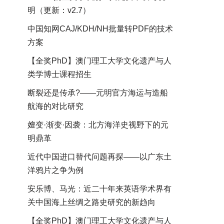
明（更新：v2.7）
中国知网CAJ/KDH/NH批量转PDF的技术
方案
【全奖PhD】澳门理工大学文化遗产与人
类学博士课程招生
断裂还是传承?——元明官方海运与造船
航海的对比研究
嬗变·渐变·因袭：北方海洋史视野下的元
明鼎革
近代中国进口替代问题再探——以广东土
洋鸦片之争为例
安乐博、马光：近二十年来英语学术界有
关中国海上丝绸之路史研究的新趋向
【全奖PhD】澳门理工大学文化遗产与人