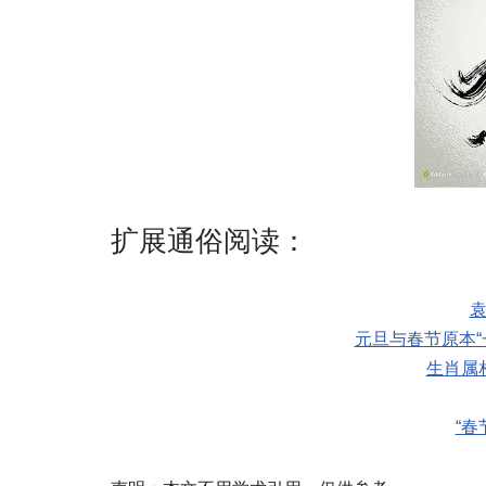
扩展通俗阅读：
元旦与春节原本“
生肖属
“春