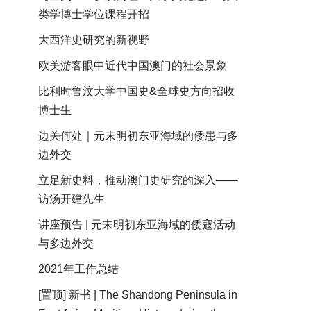
类学博士学位课程开招
大西洋史研究的新视野
欧美游客眼中近代中国澳门的社会景象
比利时鲁汶大学中国史&全球史方向招收
博士生
边关何处｜元末明初东亚海域的倭患与多
边外交
立足新史料，推动澳门史研究的深入——
访汤开建先生
讲座预告 | 元末明初东亚海域的倭寇活动
与多边外交
2021年工作总结
[置顶] 新书 | The Shandong Peninsula in