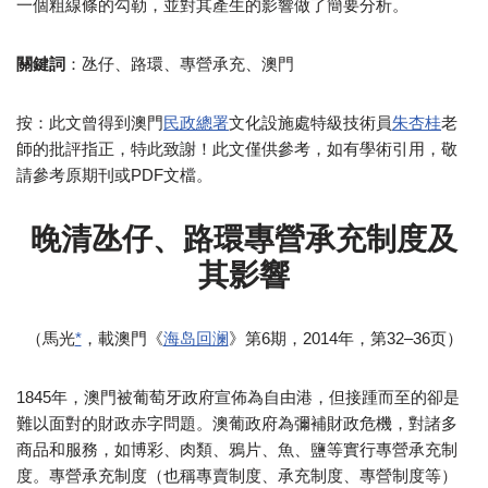
一個粗線條的勾勒，並對其產生的影響做了簡要分析。
關鍵詞
：氹仔、路環、專營承充、澳門
按：此文曾得到澳門
民政總署
文化設施處特級技術員
朱杏桂
老
師的批評指正，特此致謝！此文僅供參考，如有學術引用，敬
請參考原期刊或PDF文檔。
晚清氹仔、路環專營承充制度及
其影響
（馬光
*
，載澳門《
海岛回澜
》第6期，2014年，第32–36页）
1845年，澳門被葡萄牙政府宣佈為自由港，但接踵而至的卻是
難以面對的財政赤字問題。澳葡政府為彌補財政危機，對諸多
商品和服務，如博彩、肉類、鴉片、魚、鹽等實行專營承充制
度。專營承充制度（也稱專賣制度、承充制度、專營制度等）