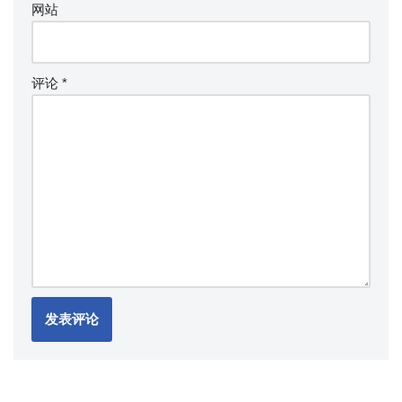
网站
评论
*