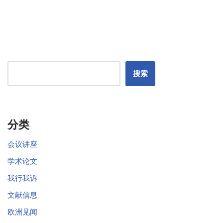
搜索
分类
会议讲座
学术论文
我行我诉
文献信息
欧洲见闻