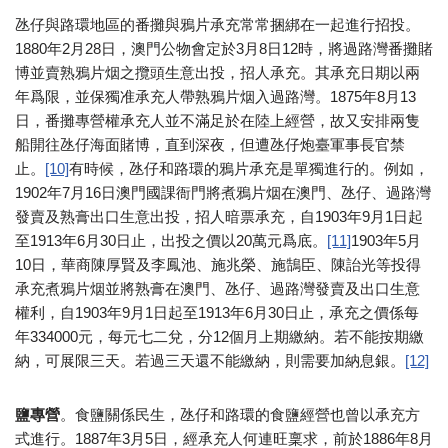
氹仔與路環地區的番攤與鴉片承充常常捆綁在一起進行招投。
1880年2月28日，澳門公物會定於3月8日12時，將過路灣番攤賭
博並賣熟鴉片烟之攬頭生意出投，招人承充。其承充日期以兩
年爲限，並保獨准承充人帶熟鴉片烟入過路灣。1875年8月13
日，番攤專營權承充人並不滿足於在陸上經營，故又安排兩隻
船開往氹仔海面賭博，直到深夜，但遭氹仔炮臺軍事長官禁
止。
[10]
有時候，氹仔和路環的鴉片承充是單獨進行的。例如，
1902年7月16日澳門國課衙門將煮鴉片烟在澳門、氹仔、過路灣
發賣及熟膏出口生意出投，招人暗票承充，自1903年9月1日起
至1913年6月30日止，出投之價以20萬元爲底。
[11]
1903年5月
10日，華商陳厚賢及李鳳池、施兆榮、施鵠臣、陳詒光等投得
承充煮鴉片烟並將熟膏在澳門、氹仔、過路灣發賣及出口生意
權利，自1903年9月1日起至1913年6月30日止，承充之價係每
年334000元，每元七二兌，分12個月上期繳納。若不能按期繳
納，可展限三天。若過三天還不能繳納，則需要加納息銀。
[12]
鹽專營
。食鹽關係民生，氹仔和路環的食鹽經營也曾以承充方
式進行。1887年3月5日，經承充人何連旺稟求，前於1886年8月