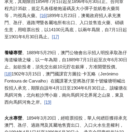
承充，其期限自1894年7月1日起至1896年6月30日止。合同章
程共計35款，規定凡各樣槍炮逼碼及大小彈子並紙卷火藥筒
等，均視爲火藥。
[16]
1899年1月23日，澳葡政府招人承充澳
門、氹仔、過路灣暨各屬地所有出口、入口並售造火藥、硝磺
生意，用暗票出投，以14100元爲底，以兩年爲限，自7月1日起
至1901年6月30日爲止。
[17]
養蠔專營
。1889年5月29日，澳門公物會出示招人明投承取氹仔
海道蠔塘之蠔，以一年為期，自1889年7月1日起至次年6月30日
止。如欲投者，須先交出銀10元貯在銀庫，方准開聲投價。
[18]
1902年3月15日，澳門國課官方圖拉·卡瓦略（Jerónimo
Fontoura de Carvalho）在國課署大堂將氹仔第十號蠔塘明喊出
投招人承充，期限自該年4月1日至1904年6月30日止。該蠔塘在
馬餌河角，北向粗沙灣小廟，南向馬餌河北界尾之山泉，東及
西向馬餌河角之岸。
[19]
火水專營
。1894年3月20日，經暗票招投，華人何縉臣獲得承充
澳門、氹仔、過路灣及其屬地售賣出口、入口火水生意權利，