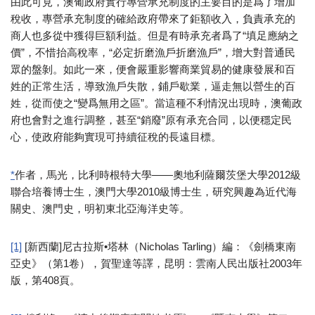
由此可見，澳葡政府實行專營承充制度的主要目的是爲了增加
稅收，專營承充制度的確給政府帶來了鉅額收入，負責承充的
商人也多從中獲得巨額利益。但是有時承充者爲了“填足應納之
價”，不惜抬高稅率，“必定折磨漁戶折磨漁戶”，增大對普通民
眾的盤剝。如此一來，便會嚴重影響商業貿易的健康發展和百
姓的正常生活，導致漁戶失散，鋪戶歇業，逼走無以營生的百
姓，從而使之“變爲無用之區”。當這種不利情況出現時，澳葡政
府也會對之進行調整，甚至“銷廢”原有承充合同，以便穩定民
心，使政府能夠實現可持續征稅的長遠目標。
*
作者，馬光，比利時根特大學——奧地利薩爾茨堡大學2012級
聯合培養博士生，澳門大學2010級博士生，研究興趣為近代海
關史、澳門史，明初東北亞海洋史等。
[1]
[新西蘭]尼古拉斯•塔林（Nicholas Tarling）編：《劍橋東南
亞史》（第1卷），賀聖達等譯，昆明：雲南人民出版社2003年
版，第408頁。