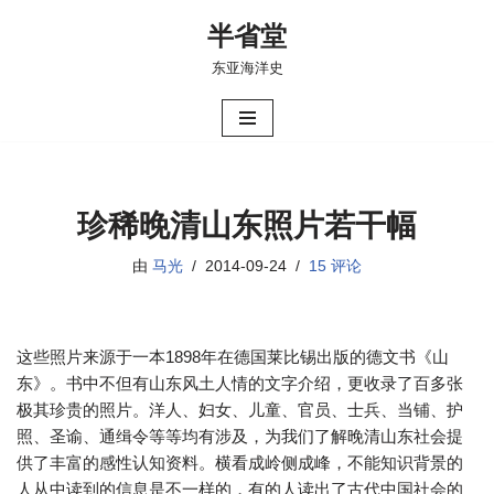
半省堂
跳
东亚海洋史
至
正
文
珍稀晚清山东照片若干幅
由
马光
2014-09-24
15 评论
这些照片来源于一本1898年在德国莱比锡出版的德文书《山
东》。书中不但有山东风土人情的文字介绍，更收录了百多张
极其珍贵的照片。洋人、妇女、儿童、官员、士兵、当铺、护
照、圣谕、通缉令等等均有涉及，为我们了解晚清山东社会提
供了丰富的感性认知资料。横看成岭侧成峰，不能知识背景的
人从中读到的信息是不一样的，有的人读出了古代中国社会的