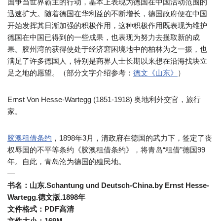
国争当世界霸主的行动，基本上表现为德国在中国活动范围的
迅速扩大。随着德国在华利益的不断增长，德国政府便在中国
开始发挥其日渐加强的积极作用，这种积极作用既表现为维护
德国在中国已得到的一些成果，也表现为努力去攫取新的成
果。胶州湾的获得使处于经济窘困境地中的柏林为之一振，也
满足了许多德国人，特别是商界人士长期以来想在沿海找块立
足之地的愿望。（部分文字介绍参考：
德文《山东》
）
Ernst Von Hesse-Wartegg (1851-1918) 奥地利外交官，旅行
家。
胶澳租借条约
，1898年3月，清政府在德国的武力下，签定了丧
权辱国的不平等条约《胶澳租借条约》，将青岛“租借”德国99
年。自此，青岛沦为德国的殖民地。
—
书名：山东.Schantung und Deutsch-China.by Ernst Hesse-
Wartegg.德文版.1898年
文件格式：PDF高清
文件大小：169M