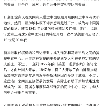
的关系，即合作、敌对，甚至公开冲突相交织的关系：
1. 新加坡商人在民间商人通过中国帆船开展的船运中享有优势
地位。然而，新加坡私底下却梦想着超过广州，成为与中国贸
易的枢纽。随着1841 年香港的殖民统治及广州、厦门、福州、
宁波和上海这5 座中国港口的持续开放，这个梦想烟消云散了。
19 世纪20 年代，
新加坡取代槟榔屿和巴达维亚，成为暹罗和马来半岛之间的贸
易中转中心。开展这种贸易的主要是暹罗人和在曼谷定居的华
人船主。不过，一直到1855 年的《英国—暹罗条约》签订之
后，才向外国人开放。1847 年，荷兰人开放了自由港望加锡，
新加坡对该群岛贸易的近乎垄断地位因而受到了威胁。不过，
这些港口之间的直接贸易的发展，实际上有助于新加坡迅速发
展成为中国、荷属东印度群岛和暹罗的商业中心，其中，华人
的中介作用至关重要。
2. 中国商人对荷属东印度群岛的橡胶业所作的贡献，也说明了