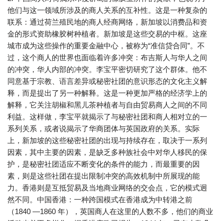
他们与这一领域所涉及的商人关系的互补性。这是一种复杂的
联系：通过荷兰殖民地的商人经商网络，新加坡以消费品和资
金的形式资助橡胶树种植者。新加坡是这些交易的中枢。这座
城市成为这些操作的重要金融中心，被称为“准信贷合同”。不
过，这个商人的世界也面临着许多冲突：布吉斯人与华人之间
的冲突，华人内部的冲突。李宝平密切研究了这个群体。他不
同意基于宗教、语言差异或秘密社团的意识形态的文化主义解
释，而是提出了另一种解释。这是一种更加严格的经济学上的
解释，它关注胡椒和黑儿茶种植者与自由贸易商人之间的不同
利益。这样做，李宝平就揭示了与秘密社团和商人相对立的一
系列关系，或者说揭示了华商团体与英国政府的关系。实际
上，新加坡的这些秘密社团的出现与持续存在，取决于一系列
因素，其中主要的因素，是缺乏多种族社会中对华人移民的保
护，是秘密社团适应不断变化的条件的能力，而最重要的因
素，则是这些社团在提出限制冲突的高效机制中所展现的能
力。香港则是互抵贸易及当地商业网络的交会点，它的模式迥
然不同。中国香港：一种跨国模式在香港成为中转港之前
（1840 —1860 年），英国商人在这里的人数不多，他们的商业