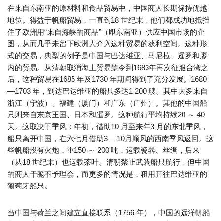
在来自东南亚的原材料和食品贸易中，中国商人长期保持优越
地位。得益于帆船贸易，一直到18 世纪末，他们都成功地抵挡
住了欧洲用“来自海峡的商品”（即东南亚）供应中国市场的企
图，从而几乎未留下欧洲人介入这种贸易的获利空间。这种形
式的交易，典型的例子是中国与巴达维亚、马尼拉、暹罗和廖
内的贸易。从清朝取消海上贸易禁令到1683年再次征服台湾之
后，这种贸易在1685 年及1730 年期间得到了充分发展。1680
—1703 年，到达巴达维亚的船只多达1 200 艘。其中大多来自
浙江（宁波）、福建（厦门）和广东（广州）。其他的中国船
只则来自东京王国、日本和暹罗。这种航行平均持续20 ～ 40
天。这取决于季风：年初，借助10 月至来年3 月的东北季风，
船只离开中国，在六七月借助3 —10月顺风的西南季风返回。这
些帆船没有火炮，重150 ～ 200 吨，运载瓷器、丝绸，后来
（从18 世纪末）也运载茶叶。清朝禁止武装船只航行，但中国
的商人干脆不予理会，而更多的情况是，租用开往巴达维亚的
葡萄牙船只。
当中国与荷兰之间建立直接联系（1756 年），中国的远洋帆船