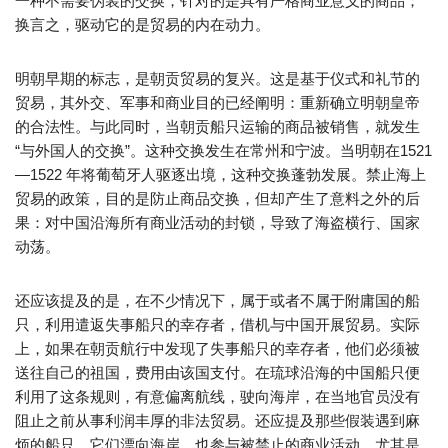
一种不需要伪装的交换，针对的是具有严格商业意义的商品；
换言之，驱动它的是贸易的内在动力。
明朝早期的标志，是朝贡贸易的复兴。这是基于仪式和礼节的
贸易，其外交、军事和商业目的已经阐明：重新确立明朝皇帝
的合法性。与此同时，当朝贡船只运输的商品被销售，就发生
“与外国人的交换”。这种交换发生在常州和宁波。当明朝在1521
—1522 年将葡萄牙人驱逐出境，这种交换蓬勃发展。禁止海上
贸易的政策，目的是防止商品交换，但却产生了意料之外的后
果：对中国沿海所有商业活动的封锁，导致了海盗横行、国家
动荡。
还应该提及的是，在不少情况下，属于或者不属于附庸国的船
只，利用遣返失事船只的幸存者，借机与中国开展贸易。实际
上，如果在朝贡航行中发现了失事船只的幸存者，他们必须被
送往自己的祖国，费用由该国支付。在琉球沿海的中国船只便
利用了这条规则，有意偏离航线，驶向海岸，在当地官员没有
阻止之前从事利润丰厚的非法贸易。还应提及那些假装遇到麻
烦的船只，它们漂向海岸，也参与被禁止的商业活动。尤其是