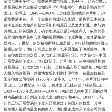
活动也并不多样化。据香港库政司报告，1844 年，已有少数几
家贸易机构的主要活动如怡和洋行和宝顺行，也就是鸦片的再
出口。实际上，1845 —1849 年，运往我国内地的鸦片中，3/4
是经香港中转。另一个主要的商业收入来源，是将劳工中转送
往淘金热如火如荼的新世界加利福尼亚以及澳大利亚。参与鸦
片再出口的英国商人，确切地说应该是苏格兰商人，依靠的是
在此期间发挥着中心作用的贸易网络：印度网络，尤其是帕尔
西商人。7 世纪，伊朗被穆斯林征服之后，奉行祅教的帕尔西人
被逐出伊朗，他们宁可远走他乡，也不愿屈服于伊斯兰教。他
们在印度西北部定居，16 世纪迁往孟买北部。作为首批与中国
开展贸易的印度人，他们活跃于广州和澳门，从事棉制品和鸦
片贸易等。19 世纪20 年代初，当棉制品市场开始萧条，帕尔西
人投入鸦片贸易，并很快发现其利润丰厚得多。在孟加拉被英
国东印度公司控制（1765 年）后不久，1773 年，鸦片开始向中
国出口。19 世纪20 年代初，鸦片出口已经超过了棉制品出口。
1828 —1829 年及1833 —1834 年，帕尔西人向中国开展的这两
种商品的出口分别占印度总出口的32% 和46%。1833 年，与广
州的工场开展贸易的印度人已经超过了英国人的数量，其中，
帕尔西人被视为最出色的商人。他们迅速成为东印度公司的强