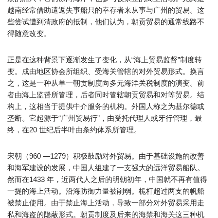
越南经常借助遣返失事船只的幸存者来从事与广州的贸易。这
些尝试遭到清政府的抵制，他们认为，朝贡贸易的通常线路不
得随意改变。
正是在这种背景下逐渐发生了变化，从“海上贸易监督”制度转
变。成由地区协会所组织、受海关管辖的对外贸易形式。换言
之，这是一种从单一朝贡制度向多元海洋关税制度的演变。前
者由海上监督所管理，后者同时管辖朝贡贸易和对等贸易。结
构上，这相当于提供中介服务的机构。外国人称之为基尔德或
垄断。它起源于“广州贸易行”，由受托代理人或牙行管理，最
终，在20 世纪后半叶由条约体系所管理。
宋朝（960 —1279）积极鼓励对外贸易。由于基础设施的改善
和海军建设的发展，中国人组建了一支强大的远洋贸易船队。
然而在1433 年，近两代人之后的明朝初年，中国就不再有值得
一提的海上活动。沿海防御力量被削弱。桅杆超过两支的帆船
被禁止使用。由于禁止海上活动，导致一部分对外贸易采用走
私和海盗的隐蔽形式。朝贡制度及后来的海禁和海关这三种机