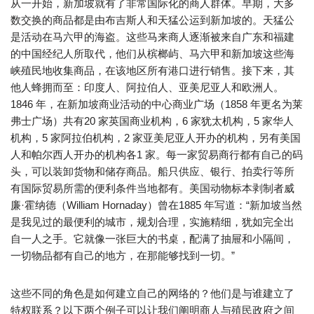
从一开始，新加坡就有了非常国际化的商人群体。早期，大多
数交换的商品都是由布吉斯人和天猛公运到新加坡的。天猛公
是活动在马六甲的海盗。这些马来商人逐渐被来自广东和福建
的中国经纪人所取代，他们从槟榔屿、马六甲和新加坡这些海
峡殖民地收集商品，在该地区所有港口进行销售。接下来，其
他人蜂拥而至：印度人、阿拉伯人、亚美尼亚人和欧洲人。
1846 年，在新加坡商业活动的中心商业广场（1858 年更名为莱
弗士广场）共有20 家英国商业机构，6 家犹太机构，5 家华人
机构，5 家阿拉伯机构，2 家亚美尼亚人开办的机构，另有美国
人和帕尔西人开办的机构各1 家。每一家贸易商行都有自己的码
头，可以装卸货物和储存商品。船只供应、银行、拍卖行等所
有国际贸易所需的便利条件当地都有。美国动物标本剥制者威
廉·霍纳德（William Hornaday）曾在1885 年写道：“新加坡当然
是我见过的最便利的城市，规划合理，实施精细，犹如完全出
自一人之手。它就像一张巨大的书桌，配满了抽屉和小隔间，
一切物品都有自己的地方，在那能够找到一切。”
这些不同的角色是如何建立自己的网络的？他们是与谁建立了
特权联系？以下两个例子可以让我们阐明商人与殖民政府之间