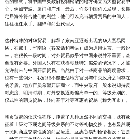
络的模式，将中国中央政府控制松散的地方确立为大型贸易中
心，例如宁波、厦门和广州。最后，许多中国侨民发现，长期
定居海外符合他们的利益，他们可以充当朝贡贸易的中间人，
往往担任水手、翻译和商业代理人。
这种特殊的对华贸易，解释了东南亚逐渐出现的华人贸易网
络，在那里，华南语（客家话和粤语）成为通用语言。一般说
来，在很长一段时间，对外贸易似乎对中国来说并不重要，甚
至没有必要。外国人只有在获得朝廷特别偏爱的情况下，才被
允许前来与中国开展贸易。当然由于对一些商品的高度需求，
也有一些例外。我们绝不能低估地方官员与中央政府之间存在
的矛盾。地方官员希望开展商业，而中央政府一般来说却持反
对态度。明清时期，对外交换逐渐偏离单一的、等级分别的、
仪式性的朝贡贸易，转向基于对等互惠的贸易（称为互市）。
朝贡贸易的仪式性程序，掩盖了几种迥然不同的交换，既有象
征着上级对下属之间等级关系的不对等礼物交换，也有显然属
于民间商业交易性质的商品流通。互惠贸易却恰恰相反：它是