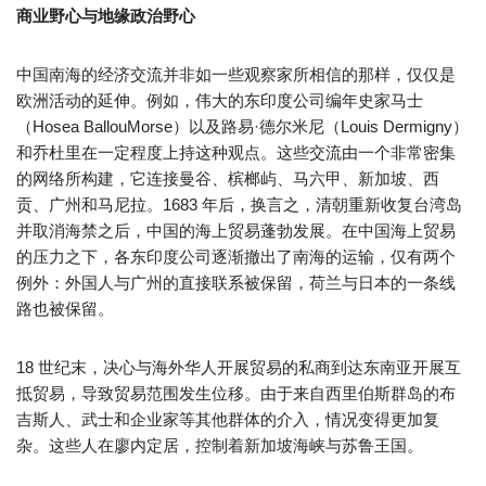
商业野心与地缘政治野心
中国南海的经济交流并非如一些观察家所相信的那样，仅仅是
欧洲活动的延伸。例如，伟大的东印度公司编年史家马士
（Hosea BallouMorse）以及路易·德尔米尼（Louis Dermigny）
和乔杜里在一定程度上持这种观点。这些交流由一个非常密集
的网络所构建，它连接曼谷、槟榔屿、马六甲、新加坡、西
贡、广州和马尼拉。1683 年后，换言之，清朝重新收复台湾岛
并取消海禁之后，中国的海上贸易蓬勃发展。在中国海上贸易
的压力之下，各东印度公司逐渐撤出了南海的运输，仅有两个
例外：外国人与广州的直接联系被保留，荷兰与日本的一条线
路也被保留。
18 世纪末，决心与海外华人开展贸易的私商到达东南亚开展互
抵贸易，导致贸易范围发生位移。由于来自西里伯斯群岛的布
吉斯人、武士和企业家等其他群体的介入，情况变得更加复
杂。这些人在廖内定居，控制着新加坡海峡与苏鲁王国。