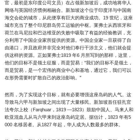
官，最初是东印度公司文员）在占领新加坡后，成功地将华人
网络与英国经济惯例相融合。新加坡这个位于印度洋与中国南
海交会处的城市，从此便享有巨大的商业成功。19 世纪，这座
城市充当了整个印尼群岛劳工运输的中枢。莱弗士从西班牙和
荷兰在马尼拉和巴达维亚的失败中吸取了有益的经验教训，充
分利用了中国企业家所提供的资源。中国企业家一旦获得了自
由港口，并且政府并非完全对他们奉行干涉主义，他们就会提
供这样的资源。正如莱弗士1819 年6 月所写到的那样，这里，
他们的目标不是领土征服，而是贸易：“我们的目标不是领土，
而是贸易，是一个宏伟的商业中心和基地，通过它，我们可以
在形势需要时扩散自己的政治影响。”
然而，为了实现这个目标，就有必要增强这座岛屿的人气。这
导致马六甲与新加坡之间出现了大量移民。新加坡首任驻扎官
法夸尔上校（Farqhuar，1819 —1823）鼓励中国人、马来人和
欧亚混血儿从马六甲来到这座岛屿定居。据估计，1823 年有5
000 名移居者。从1827 年起，华人成为人数最多的群体。