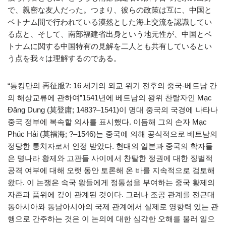
で、親密な友人だった。つまり、彼らの政策は互に、中国と
ベトナム間で行われている漠然とした海上交流を認識してい
る点と、そして、南部福建省出身という地元性が、中国とベ
トナムに関する中国特有の見解を二人とも共有しているとい
う点を我々は理解するのである。
“통킹만의 再征服?: 16 세기의 외교 위기 전후의 중국-베트남 간
의 해상교류에 관하여”1541년에 베트남의 왕위 찬탈자인 Mạc
Đăng Dung (莫登庸; 1483?–1541)이 명대 중국의 국경에 나타나
중국 정부에 복속할 의사를 표시했다. 이듬해 그의 손자 Mạc
Phúc Hải (莫福海; ?–1546)는 중국에 의해 공식적으로 베트남의
정당한 통치자로서 인정 받았다. 현대의 일본과 중국의 학자들
은 명나라 황제와 고관들 사이에서 찬탈한 정권에 대한 징벌적
공격 여부에 대해 오랫 동안 토론해 온 바를 지속적으로 검토해
왔다. 이 논쟁은 속국 왕들에게 정통성을 부여하는 중국 황제의
자존과 품위에 깊이 관계된 것이다. 그러나 조공 관계를 전근대
동아시아와 동남아시아의 국제 관계에서 실제로 영향력 있는 관
행으로 간주하는 것은 이 논의에 대한 심각한 오해를 불러 일으