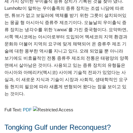
세 가지 상이한 우이촐식 증류 장치가 기록된 것을 찾아 냈다.
Lumholtz이 말하는 우이촐족의 증류 장치는 조셉 니담에 따르
면, 튜브가 없고 보일러에 액체를 받기 위한 그릇이 설치되어있
는 몽골 형 아시아식 증류주 제조기이다. 오늘날의 우이촐식 증
류 장치는 냉각수를 위한 ‘canoa’ 를 가진 중국형이다. 요약하면,
서쪽 멕시코에는 아시아로부터 도입되어 멕세코의 지역 환경과
문화와 더불어 지역의 요구에 맞게 채택되어 온 증류주 제조 기
술에 대한 풍부한 역사를 지니고 있다. 오래 되었을 뿐 아니라
보기에도 비효율적인 전통 증류주 제조의 전통은 태평양의 양쪽
면에서 살아남은 것이다. 사용되고 있는 증류 장치의 유형들은
아시아와 아메리카(멕시코) 사이에 기술적 전파가 있었다는 사
실과, 이 새로운 지식과 기술이 시장과 사회적, 생태학적인 요구
등 현지의 필요에 따라 새롭게 변형되어 왔다는 점을 보이고 있
는 것이다.
Full Text:
PDF
Tongking Gulf under Reconquest?