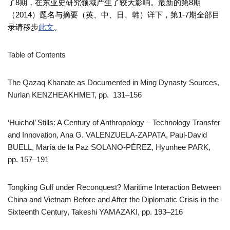
了8期，在东亚史研究领域产生了较大影响。最新的第8期
（2014）题名与摘要（英、中、日、韩）详下，第1-7期全部目
录请移步
此文
。
Table of Contents
The Qazaq Khanate as Documented in Ming Dynasty Sources,
Nurlan KENZHEAKHMET, pp. 131–156
‘Huichol’ Stills: A Century of Anthropology – Technology Transfer
and Innovation, Ana G. VALENZUELA-ZAPATA, Paul-David
BUELL, María de la Paz SOLANO-PÉREZ, Hyunhee PARK,
pp. 157–191
Tongking Gulf under Reconquest? Maritime Interaction Between
China and Vietnam Before and After the Diplomatic Crisis in the
Sixteenth Century, Takeshi YAMAZAKI, pp. 193–216