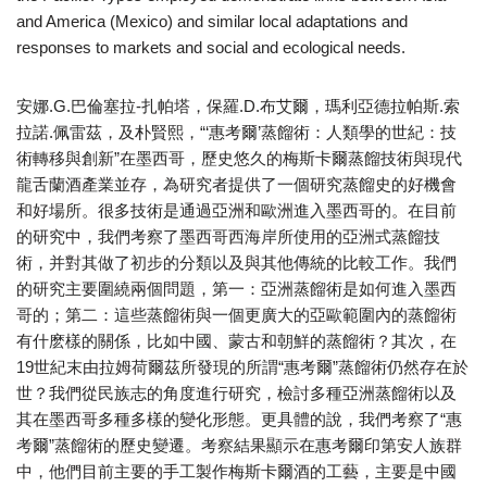
and America (Mexico) and similar local adaptations and
responses to markets and social and ecological needs.
安娜.G.巴倫塞拉-扎帕塔，保羅.D.布艾爾，瑪利亞德拉帕斯.索
拉諾.佩雷茲，及朴賢熙，“‘惠考爾’蒸餾術：人類學的世紀：技
術轉移與創新”在墨西哥，歷史悠久的梅斯卡爾蒸餾技術與現代
龍舌蘭酒產業並存，為研究者提供了一個研究蒸餾史的好機會
和好場所。很多技術是通過亞洲和歐洲進入墨西哥的。在目前
的研究中，我們考察了墨西哥西海岸所使用的亞洲式蒸餾技
術，并對其做了初步的分類以及與其他傳統的比較工作。我們
的研究主要圍繞兩個問題，第一：亞洲蒸餾術是如何進入墨西
哥的；第二：這些蒸餾術與一個更廣大的亞歐範圍內的蒸餾術
有什麽樣的關係，比如中國、蒙古和朝鮮的蒸餾術？其次，在
19世紀末由拉姆荷爾茲所發現的所謂“惠考爾”蒸餾術仍然存在於
世？我們從民族志的角度進行研究，檢討多種亞洲蒸餾術以及
其在墨西哥多種多樣的變化形態。更具體的說，我們考察了“惠
考爾”蒸餾術的歷史變遷。考察結果顯示在惠考爾印第安人族群
中，他們目前主要的手工製作梅斯卡爾酒的工藝，主要是中國