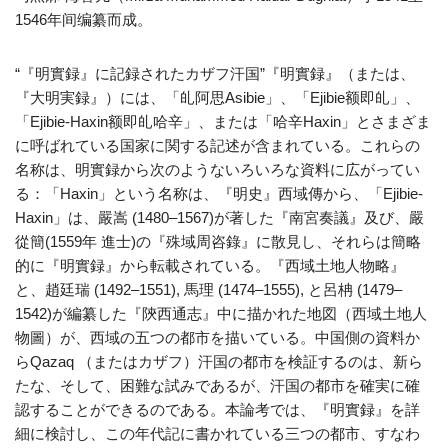
1546年间编纂而成。
“『明實録』に記録されたカザフ汗国”『明實録』（または、
『大明実録』）には、「癿阿思Asibie」、「Ejibie额即癿」、
「Ejibie-Haxin额即癿哈辛」、または「哈辛Haxin」とさまざま
に呼ばれている国家に関する記述が含まれている。これらの
名称は、明實録から次のようないろいろな資料に広がってい
る：「Haxin」という名称は、『明史』西域傳から、「Ejibie-
Haxin」は、嚴嵩 (1480–1567)が著した『南宮奏議』及び、嚴
從簡(1559年 進士)の『殊域周咨錄』に散見し、それらは簡略
的に『明實録』から転載されている。『西域土地人物略』
と、趙廷瑞 (1492–1551), 馬理 (1474–1555), と呂柟 (1479–
1542)が編纂した『陝西通志』中に描かれた地図（西域土地人
物圖）が、西域の五つの都市を描いている。中国側の資料か
らQazaq （またはカザフ）汗国の都市を検証するのは、新ら
たな、そして、困難な試みであるが、汗国の都市を確実に確
認することができるのである。本論考では、『明實録』を詳
細に検討し、この年代記に書かれている三つの都市、すなわ