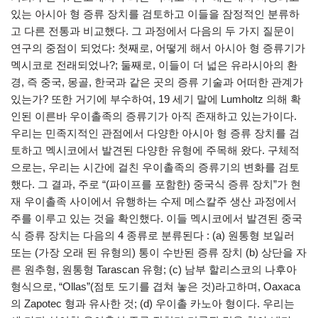
있는 아시아 형 증류 장치를 검토하고 이들을 잠정적인 분류하
고 다른 전통과 비교했다. 그 과정에서 다음의 두 가지 질문이
연구의 중점이 되었다: 첫째로, 어떻게 해서 아시아 형 증류기가
멕시코로 전래되었나?; 둘째로, 이들이 더 넓은 유라시아의 환
경, 즉 중국, 몽골, 한국과 같은 곳의 증류 기술과 어떠한 관계가
있는가? 또한 거기에 부수하여, 19 세기 말에 Lumholtz 의해 확
인된 이른바 우이촐족의 증류기가 아직 존재하고 있는가이다.
우리는 민족지적인 관점에서 다양한 아시아 형 증류 장치를 검
토하고 멕시코에서 발견된 다양한 유형에 주목해 왔다. 구체적
으로는, 우리는 시간에 걸친 우이촐족의 증류기의 변화를 검토
했다. 그 결과, 주로 “(파이프를 포함한) 중국식 증류 장치”가 현
재 우이촐족 사이에서 유행하는 수제 메스칼주 생산 과정에서
주를 이루고 있는 것을 확인했다. 이들 멕시코에서 발견된 중국
식 증류 장치는 다음의 4 종류로 분류된다 : (a) 원통형 보일러
또는 (가장 오래 된 유형의) 통이 수반된 증류 장치 (b) 상단을 자
른 원추형, 원통형 Tarascan 유형; (c) 남부 할리스코의 나후아
형식으로, “Ollas”(점토 도기를 겹쳐 놓은 것)라고하며, Oaxaca
의 Zapotec 형과 유사한 것; (d) 우이촐 카노아 형이다. 우리는