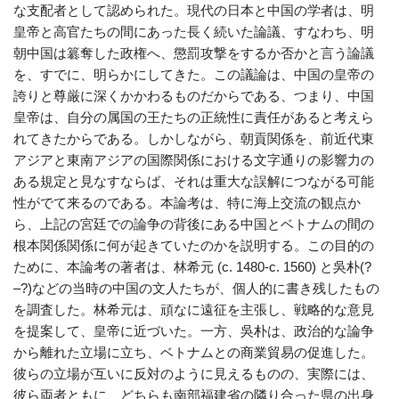
な支配者として認められた。現代の日本と中国の学者は、明
皇帝と高官たちの間にあった長く続いた論議、すなわち、明
朝中国は簒奪した政権へ、懲罰攻撃をするか否かと言う論議
を、すでに、明らかにしてきた。この議論は、中国の皇帝の
誇りと尊厳に深くかかわるものだからである、つまり、中国
皇帝は、自分の属国の王たちの正統性に責任があると考えら
れてきたからである。しかしながら、朝貢関係を、前近代東
アジアと東南アジアの国際関係における文字通りの影響力の
ある規定と見なすならば、それは重大な誤解につながる可能
性がでて来るのである。本論考は、特に海上交流の観点か
ら、上記の宮廷での論争の背後にある中国とベトナムの間の
根本関係関係に何が起きていたのかを説明する。この目的の
ために、本論考の著者は、林希元 (c. 1480-c. 1560) と吳朴(?
–?)などの当時の中国の文人たちが、個人的に書き残したもの
を調査した。林希元は、頑なに遠征を主張し、戦略的な意見
を提案して、皇帝に近づいた。一方、吳朴は、政治的な論争
から離れた立場に立ち、ベトナムとの商業貿易の促進した。
彼らの立場が互いに反対のように見えるものの、実際には、
彼ら両者ともに、どちらも南部福建省の隣り合った県の出身