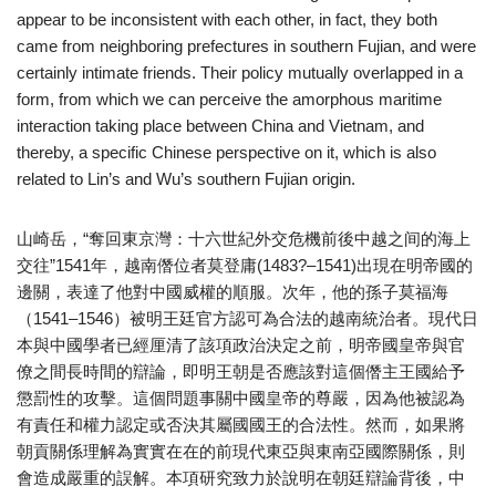
appear to be inconsistent with each other, in fact, they both
came from neighboring prefectures in southern Fujian, and were
certainly intimate friends. Their policy mutually overlapped in a
form, from which we can perceive the amorphous maritime
interaction taking place between China and Vietnam, and
thereby, a specific Chinese perspective on it, which is also
related to Lin’s and Wu’s southern Fujian origin.
山崎岳，“奪回東京灣：十六世紀外交危機前後中越之间的海上
交往”1541年，越南僭位者莫登庸(1483?–1541)出現在明帝國的
邊關，表達了他對中國威權的順服。次年，他的孫子莫福海
（1541–1546）被明王廷官方認可為合法的越南統治者。現代日
本與中國學者已經厘清了該項政治決定之前，明帝國皇帝與官
僚之間長時間的辯論，即明王朝是否應該對這個僭主王國給予
懲罰性的攻擊。這個問題事關中國皇帝的尊嚴，因為他被認為
有責任和權力認定或否決其屬國國王的合法性。然而，如果將
朝貢關係理解為實實在在的前現代東亞與東南亞國際關係，則
會造成嚴重的誤解。本項研究致力於說明在朝廷辯論背後，中