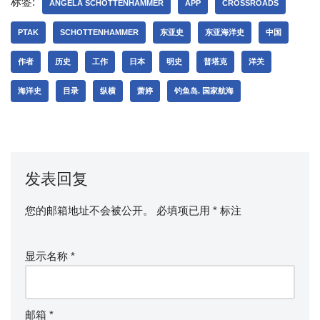
标签:
ANGELA SCHOTTENHAMMER
APP
CROSSROADS
PTAK
SCHOTTENHAMMER
东亚史
东亚海洋史
中国
作者
历史
工作
日本
明史
普塔克
洋关
海洋史
目录
纵横
萧婷
钓鱼岛. 国家航海
发表回复
您的邮箱地址不会被公开。
必填项已用
*
标注
显示名称
*
邮箱
*