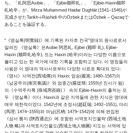
ち、「癿阿思Asibie」、「Ejibie额即癿」、「Ejibie-Haxin额即
癿哈辛」が、Mirza Muhammed Haidar Dughlát (1541–1546)が
完成させたTarikh-i-Rashidi 中のÖzbekまたはÖzbek – Qazaqで
あることを論証する。
“《명실록(明實録)》에 기록된 카자흐 칸국”명대의 원사료로서
알려진 《명실록》은Asibie 阿思癿, Ejibie (额即 癿), Ejibie-
Haxin (额即癿哈辛), 또는 Haxin (哈辛)이라는 다양한 이름으로
불리고 있는 한 국가에 대한 기록을 포함하고 있다. 이 명칭들의
사용은 이 명대의 역사서로부터 다양한 사료로 확대되 었다:
《명사》서역전(西域傳)의 Haxin; 엄숭(嚴嵩; 1480–1567)의
《남궁주의(南宮奏議)》와 엄종간(嚴從簡; 1559년 진사가 됨)
의《수역주자록 (殊域周咨錄) 》 속의 Ejibie-Haxin의 출처는 모
두 《명실록》이다. Haxin과 같은 지역들에 관한 지식은 명대에
매우 제한적이었다. 1542년에 조정서(趙廷瑞; 1492–1551), 마리
(馬理; 1474–1555)와 여남(呂柟; 1479–1542)에 의해 편집된
《섬서 통지 (陝西通志)》에 포함된 서역토지인물략 (西域土地
人物 略)과 서역토지인물도(西域土地人物圖) 지도는 서역에 있
는 다섯 곳의 수도에 관해 기술하고 있다. 카자흐 칸국의 도시들