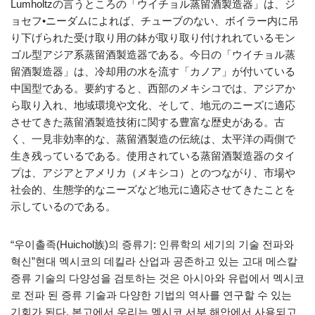
Lumholtzの言うところの「ウイチョル蒸留酒製造器」は、ジ
ョセフ•ニーダムによれば、チューブのない、ボイラー内に吊
り下げられた受け取り用の鉢が取り取り付けれれているモン
ゴル型アジア系蒸留酒製造器である。今日の「ウイチョル蒸
留酒製造器」は、冷却用の水を流す「カノア」が付いている
中国型である。要約すると、西部のメキシコでは、アジアか
ら取り入れ、地域環境や文化、そして、地元のニーズに適応
させてきた蒸留酒製造技術に関する豊富な歴史がある。古
く、一見非効率的な、蒸留酒製造の伝統は、太平洋の両側で
生き残っているである。使用されている蒸留酒製造器のタイ
プは、アジアとアメリカ（メキシコ）とのつながり、市場や
社会的、生態学的なニーズなど地元に適応させてきたことを
示しているのである。
“우이촐족(Huichol族)의 증류기: 인류학의 세기의 기술 전파와
혁신”현대 멕시코의 데킬라 산업과 공존하고 있는 고대 메스칼
증류 기술의 다양성을 검토하는 것은 아시아와 유럽에서 멕시코
로 전파 된 증류 기술과 다양한 기법의 역사를 연구할 수 있는
기회가 된다. 본고에서 우리는 멕시코 서부 해안에서 사용되고