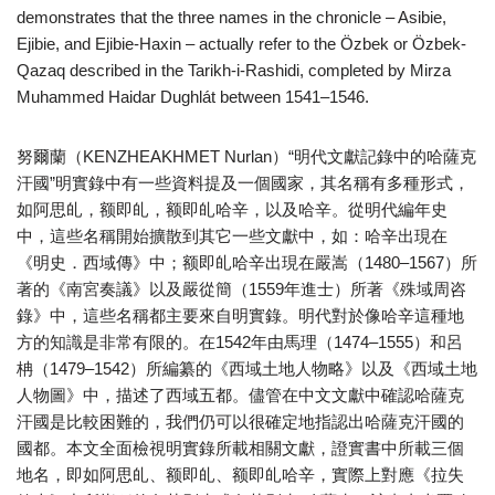
demonstrates that the three names in the chronicle – Asibie,
Ejibie, and Ejibie-Haxin – actually refer to the Özbek or Özbek-
Qazaq described in the Tarikh-i-Rashidi, completed by Mirza
Muhammed Haidar Dughlát between 1541–1546.
努爾蘭（KENZHEAKHMET Nurlan）“明代文獻記錄中的哈薩克
汗國”明實錄中有一些資料提及一個國家，其名稱有多種形式，
如阿思癿，额即癿，额即癿哈辛，以及哈辛。從明代編年史
中，這些名稱開始擴散到其它一些文獻中，如：哈辛出現在
《明史．西域傳》中；额即癿哈辛出現在嚴嵩（1480–1567）所
著的《南宮奏議》以及嚴從簡（1559年進士）所著《殊域周咨
錄》中，這些名稱都主要來自明實錄。明代對於像哈辛這種地
方的知識是非常有限的。在1542年由馬理（1474–1555）和呂
柟（1479–1542）所編纂的《西域土地人物略》以及《西域土地
人物圖》中，描述了西域五都。儘管在中文文獻中確認哈薩克
汗國是比較困難的，我們仍可以很確定地指認出哈薩克汗國的
國都。本文全面檢視明實錄所載相關文獻，證實書中所載三個
地名，即如阿思癿、额即癿、额即癿哈辛，實際上對應《拉失