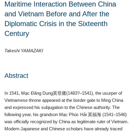
Maritime Interaction Between China
and Vietnam Before and After the
Diplomatic Crisis in the Sixteenth
Century
Takeshi YAMAZAKI
Abstract
In 1541, Mạc Đăng Dung莫登庸(1483?–1541), the usurper of
Vietnamese throne appeared at the border gate to Ming China
and expressed his subjugation to the Chinese authority. The
following year, his grandson Mạc Phúc Hải 莫福海 (1541–1546)
was officially recognized by China as legitimate ruler of Vietnam.
Modern Japanese and Chinese scholars have already traced