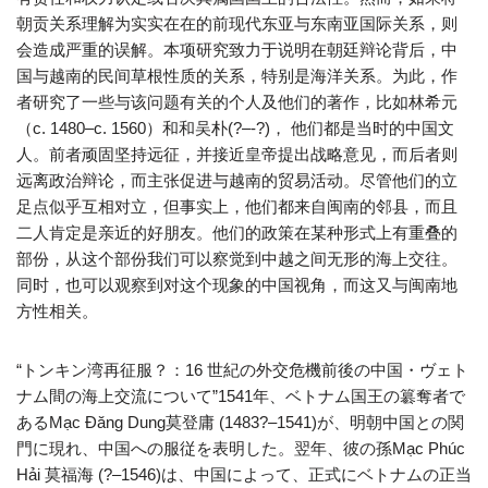
朝贡关系理解为实实在在的前现代东亚与东南亚国际关系，则
会造成严重的误解。本项研究致力于说明在朝廷辩论背后，中
国与越南的民间草根性质的关系，特别是海洋关系。为此，作
者研究了一些与该问题有关的个人及他们的著作，比如林希元
（c. 1480–c. 1560）和和吴朴(?–-?)， 他们都是当时的中国文
人。前者顽固坚持远征，并接近皇帝提出战略意见，而后者则
远离政治辩论，而主张促进与越南的贸易活动。尽管他们的立
足点似乎互相对立，但事实上，他们都来自闽南的邻县，而且
二人肯定是亲近的好朋友。他们的政策在某种形式上有重叠的
部份，从这个部份我们可以察觉到中越之间无形的海上交往。
同时，也可以观察到对这个现象的中国视角，而这又与闽南地
方性相关。
“トンキン湾再征服？：16 世紀の外交危機前後の中国・ヴェト
ナム間の海上交流について”1541年、ベトナム国王の簒奪者で
あるMạc Đăng Dung莫登庸 (1483?–1541)が、明朝中国との関
門に現れ、中国への服従を表明した。翌年、彼の孫Mạc Phúc
Hải 莫福海 (?–1546)は、中国によって、正式にベトナムの正当