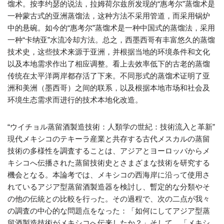
馏术。按李约瑟的说法，拉姆荷尔兹所发现的“惠考尔”蒸馏术是
一种蒙古式的亚洲蒸馏法，这种方法不采用管道，而采用锅炉
中的悬碗。如今的“惠考尔”蒸馏术是一种中国式的蒸馏法，采用
一种“卡纳亚”水流冷却方法。总之，西墨西哥有丰富悠久的蒸馏
技术史，这些技术来源于亚洲，并根据当地的环境条件和文化
以及本地需求作出了相应调整。看上去效率低下的古老的蒸馏
传统在太平洋两岸都存活了下来。不同形式的蒸馏术证明了亚
洲和美洲（墨西哥）之间的联系，以及根据本地市场和社会及
环境生态需求而进行的技术本地化改造。
“ウイチョル蒸留酒製造技術：人類学の世紀：技術流入と革新”
現代メキシコのテキーラ産業と共存する古代メスカルの蒸留
技術の多様性を調査することは、アジアとヨーロッパからメ
キシコへ伝播された蒸留技術史とさまざまな技術を研究する
機会となる。本論考では、メキシコの西海岸に沿って使用さ
れているアジア型蒸留酒製造器を検討し、暫定的な分類やそ
の他の伝統との比較を行った。その過程で、次の二点が我々
の調査の中心的な問題点をなった：「如何にしてアジア型蒸
留酒製造技術がメキシコへ伝来したか？」そして、「メキシ