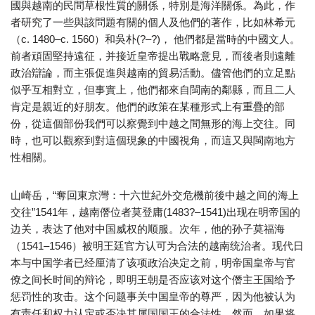
國與越南的民間草根性質的關係，特別是海洋關係。為此，作
者研究了一些與該問題有關的個人及他們的著作，比如林希元
（c. 1480–c. 1560）和吳朴(?–?)， 他們都是當時的中國文人。
前者頑固堅持遠征，并接近皇帝提出戰略意見，而後者則遠離
政治辯論，而主張促進與越南的貿易活動。儘管他們的立足點
似乎互相對立，但事實上，他們都來自閩南的鄰縣，而且二人
肯定是親近的好朋友。他們的政策在某種形式上有重疊的部
份，從這個部份我們可以察覺到中越之間無形的海上交往。同
時，也可以觀察到對這個現象的中國視角，而這又與閩南地方
性相關。
山崎岳，“奪回東京灣：十六世紀外交危機前後中越之间的海上
交往”1541年，越南僭位者莫登庸(1483?–1541)出现在明帝国的
边关，表达了他对中国威权的顺服。次年，他的孙子莫福海
（1541–1546）被明王廷官方认可为合法的越南统治者。现代日
本与中国学者已经厘清了该项政治决定之前，明帝国皇帝与官
僚之间长时间的辩论，即明王朝是否应该对这个僭主王国给予
惩罚性的攻击。这个问题事关中国皇帝的尊严，因为他被认为
有责任和权力认定或否决其属国国王的合法性。然而，如果将