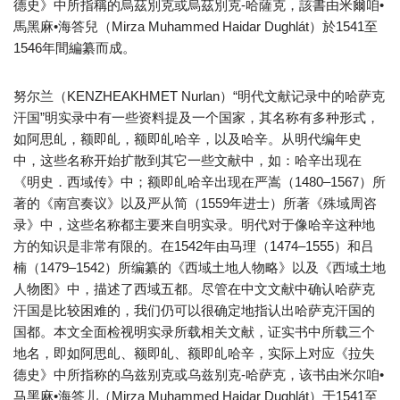
德史》中所指稱的烏茲別克或烏茲別克-哈薩克，該書由米爾咱•
馬黑麻•海答兒（Mirza Muhammed Haidar Dughlát）於1541至
1546年間編纂而成。
努尔兰（KENZHEAKHMET Nurlan）“明代文献记录中的哈萨克
汗国”明实录中有一些资料提及一个国家，其名称有多种形式，
如阿思癿，额即癿，额即癿哈辛，以及哈辛。从明代编年史
中，这些名称开始扩散到其它一些文献中，如：哈辛出现在
《明史．西域传》中；额即癿哈辛出现在严嵩（1480–1567）所
著的《南宫奏议》以及严从简（1559年进士）所著《殊域周咨
录》中，这些名称都主要来自明实录。明代对于像哈辛这种地
方的知识是非常有限的。在1542年由马理（1474–1555）和吕
楠（1479–1542）所编纂的《西域土地人物略》以及《西域土地
人物图》中，描述了西域五都。尽管在中文文献中确认哈萨克
汗国是比较困难的，我们仍可以很确定地指认出哈萨克汗国的
国都。本文全面检视明实录所载相关文献，证实书中所载三个
地名，即如阿思癿、额即癿、额即癿哈辛，实际上对应《拉失
德史》中所指称的乌兹别克或乌兹别克-哈萨克，该书由米尔咱•
马黑麻•海答儿（Mirza Muhammed Haidar Dughlát）于1541至