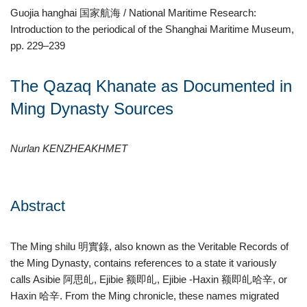
Guojia hanghai 国家航海 / National Maritime Research:
Introduction to the periodical of the Shanghai Maritime Museum,
pp. 229–239
The Qazaq Khanate as Documented in
Ming Dynasty Sources
Nurlan KENZHEAKHMET
Abstract
The Ming shilu 明實錄, also known as the Veritable Records of
the Ming Dynasty, contains references to a state it variously
calls Asibie 阿思癿, Ejibie 额即癿, Ejibie -Haxin 额即癿哈辛, or
Haxin 哈辛. From the Ming chronicle, these names migrated