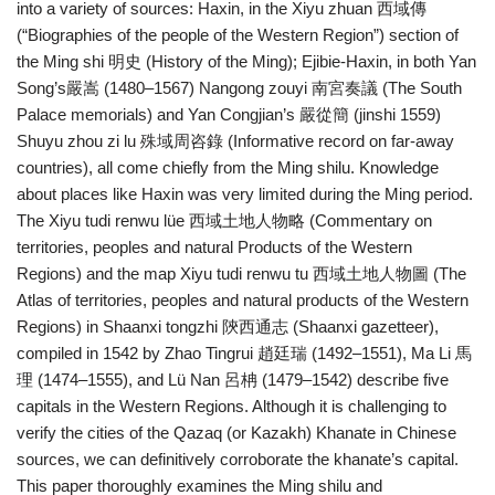
into a variety of sources: Haxin, in the Xiyu zhuan 西域傳
(“Biographies of the people of the Western Region”) section of
the Ming shi 明史 (History of the Ming); Ejibie-Haxin, in both Yan
Song’s嚴嵩 (1480–1567) Nangong zouyi 南宮奏議 (The South
Palace memorials) and Yan Congjian’s 嚴從簡 (jinshi 1559)
Shuyu zhou zi lu 殊域周咨錄 (Informative record on far-away
countries), all come chiefly from the Ming shilu. Knowledge
about places like Haxin was very limited during the Ming period.
The Xiyu tudi renwu lüe 西域土地人物略 (Commentary on
territories, peoples and natural Products of the Western
Regions) and the map Xiyu tudi renwu tu 西域土地人物圖 (The
Atlas of territories, peoples and natural products of the Western
Regions) in Shaanxi tongzhi 陝西通志 (Shaanxi gazetteer),
compiled in 1542 by Zhao Tingrui 趙廷瑞 (1492–1551), Ma Li 馬
理 (1474–1555), and Lü Nan 呂柟 (1479–1542) describe five
capitals in the Western Regions. Although it is challenging to
verify the cities of the Qazaq (or Kazakh) Khanate in Chinese
sources, we can definitively corroborate the khanate’s capital.
This paper thoroughly examines the Ming shilu and