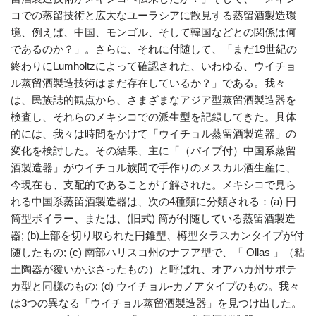
コでの蒸留技術と広大なユーラシアに散見する蒸留酒製造環
境、例えば、中国、モンゴル、そして韓国などとの関係は何
であるのか？」。さらに、それに付随して、「まだ19世紀の
終わりにLumholtzによって確認された、いわゆる、ウイチョ
ル蒸留酒製造技術はまだ存在しているか？」である。我々
は、民族誌的観点から、さまざまなアジア型蒸留酒製造器を
検査し、それらのメキシコでの派生型を記録してきた。具体
的には、我々は時間をかけて「ウイチョル蒸留酒製造器」の
変化を検討した。その結果、主に「（パイプ付）中国系蒸留
酒製造器」がウイチョル族間で手作りのメスカル酒生産に、
今現在も、支配的であることが了解された。メキシコで見ら
れる中国系蒸留酒製造器は、次の4種類に分類される：(a) 円
筒型ボイラー、または、(旧式) 筒が付随している蒸留酒製造
器; (b)上部を切り取られた円錐型、樽型タラスカンタイプが付
随したもの; (c) 南部ハリスコ州のナフア型で、「 Ollas 」（粘
土陶器が覆いかぶさったもの）と呼ばれ、オアハカ州サポテ
カ型と同様のもの; (d) ウイチョル-カノアタイプのもの。我々
は3つの異なる「ウイチョル蒸留酒製造器」を見つけ出した。