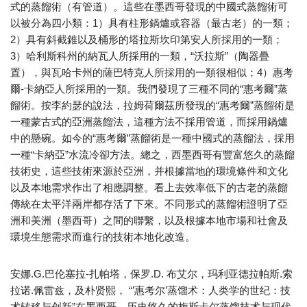
式的蒸餾術（有管道）。這些在墨西哥發現的中國式蒸餾術可
以被分為四小類：1）具有柱形鍋爐或容器（最古老）的一類；
2）具有斜截錐以及桶形的塔拉斯坎印第安人所採用的一類；
3）哈利斯科州的納瓦人所採用的一類，“沃拉斯”（陶器疊
置），與瓦哈卡州的薩巴特克人所採用的一類很相似；4）惠考
爾-卡納亞人所採用的一類。我們發現了三種不同的“惠考爾”蒸
餾術。按李約瑟的說法，拉姆荷爾茲所發現的“惠考爾”蒸餾術是
一種蒙古式的亞洲蒸餾法，這種方法不採用管道，而採用鍋爐
中的懸碗。如今的“惠考爾”蒸餾術是一種中國式的蒸餾法，採用
一種“卡納亞”水流冷卻方法。總之，西墨西哥有豐富悠久的蒸餾
技術史，這些技術來源於亞洲，并根據當地的環境條件和文化
以及本地需求作出了相應調整。看上去效率低下的古老的蒸餾
傳統在太平洋兩岸都存活了下來。不同形式的蒸餾術證明了亞
洲和美洲（墨西哥）之間的聯繫，以及根據本地市場和社會及
環境生態需求而進行的技術本地化改造。
安娜.G.巴伦塞拉-扎帕塔，保罗.D. 布艾尔，玛利亚德拉帕斯.索
拉诺.佩雷兹，及朴贤熙， “’惠考尔’蒸馏术：人类学的世纪：技
术转移与创新”在墨西哥，历史悠久的梅斯卡尔蒸馏技术与现代