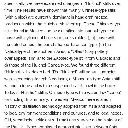
specifically, we have examined changes in “Huichol” stills over
time. The results have shown that mainly Chinese-type stills
(with a pipe) are currently dominant in handicraft mezcal
production within the Huichol ethnic group. These Chinese-type
stills found in Mexico can be classified into four subtypes: a)
those with cylindrical boilers or trunks (oldest); b) those with
truncated cones, the barrel-shaped Tarascan type; (c) the
Nahua type of the southern Jalisco, “Ollas” (clay pottery
overlapped), similar to the Zapotec-type still from Oaxaca; and
d) those of the Huichol-Canoa type. We found three different
“Huichol” stills described. The “Huichol” still sensu Lumholtz
was, according Joseph Needham, a Mongolian-type Asian still
without a tube and with a suspended catch bowl in the boiler.
Today’s “Huichol” still is Chinese-type with a water flow “canoa”
for cooling. In summary, in western Mexico there is a rich
history of distillation technology adopted from Asia and adapted
to local environment conditions and cultures, and to local needs.
Old, seemingly inefficient still traditions survive on both sides of
the Pacific. Types employed demonstrate links between Asia