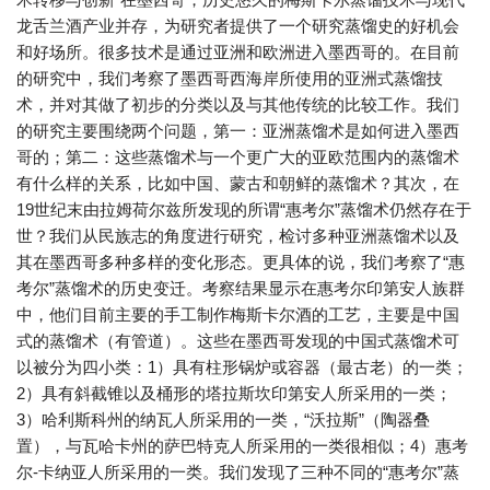
龙舌兰酒产业并存，为研究者提供了一个研究蒸馏史的好机会
和好场所。很多技术是通过亚洲和欧洲进入墨西哥的。在目前
的研究中，我们考察了墨西哥西海岸所使用的亚洲式蒸馏技
术，并对其做了初步的分类以及与其他传统的比较工作。我们
的研究主要围绕两个问题，第一：亚洲蒸馏术是如何进入墨西
哥的；第二：这些蒸馏术与一个更广大的亚欧范围内的蒸馏术
有什么样的关系，比如中国、蒙古和朝鲜的蒸馏术？其次，在
19世纪末由拉姆荷尔兹所发现的所谓“惠考尔”蒸馏术仍然存在于
世？我们从民族志的角度进行研究，检讨多种亚洲蒸馏术以及
其在墨西哥多种多样的变化形态。更具体的说，我们考察了“惠
考尔”蒸馏术的历史变迁。考察结果显示在惠考尔印第安人族群
中，他们目前主要的手工制作梅斯卡尔酒的工艺，主要是中国
式的蒸馏术（有管道）。这些在墨西哥发现的中国式蒸馏术可
以被分为四小类：1）具有柱形锅炉或容器（最古老）的一类；
2）具有斜截锥以及桶形的塔拉斯坎印第安人所采用的一类；
3）哈利斯科州的纳瓦人所采用的一类，“沃拉斯”（陶器叠
置），与瓦哈卡州的萨巴特克人所采用的一类很相似；4）惠考
尔-卡纳亚人所采用的一类。我们发现了三种不同的“惠考尔”蒸