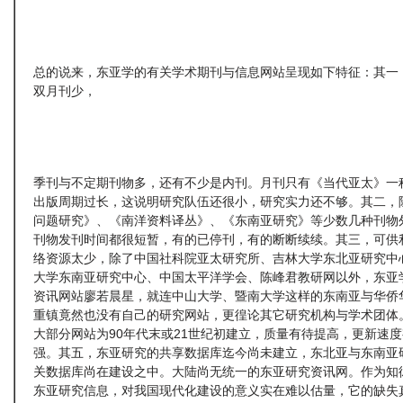
总的说来，东亚学的有关学术期刊与信息网站呈现如下特征：其一
双月刊少，
季刊与不定期刊物多，还有不少是内刊。月刊只有《当代亚太》一
出版周期过长，这说明研究队伍还很小，研究实力还不够。其二，
问题研究》、《南洋资料译丛》、《东南亚研究》等少数几种刊物
刊物发刊时间都很短暂，有的已停刊，有的断断续续。其三，可供
络资源太少，除了中国社科院亚太研究所、吉林大学东北亚研究中
大学东南亚研究中心、中国太平洋学会、陈峰君教研网以外，东亚
资讯网站廖若晨星，就连中山大学、暨南大学这样的东南亚与华侨
重镇竟然也没有自己的研究网站，更徨论其它研究机构与学术团体
大部分网站为90年代末或21世纪初建立，质量有待提高，更新速
强。其五，东亚研究的共享数据库迄今尚未建立，东北亚与东南亚
关数据库尚在建设之中。大陆尚无统一的东亚研究资讯网。作为知
东亚研究信息，对我国现代化建设的意义实在难以估量，它的缺失