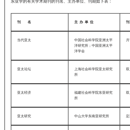
东亚学的有关学术期刊的刊名、主办单位、刊期如下表：
刊
名
主
办
单
位
当代亚太
中国社会科学院亚洲太平
月
洋研究所；中国亚洲太平
洋学会
亚太论坛
上海社会科学院亚太研究
双
所
亚太经济
福建社会科学院东亚研究
双
所
亚太研究
中山大学东南亚研究所
定