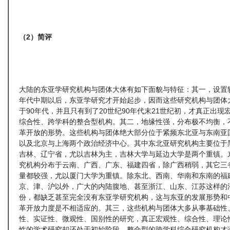
（2
）简评
大陆的东亚学研究机构与团体大体有如下面貌与特征：其一，设置较
年代中期以后，东亚学研究才开始起步，因而这些研究机构与团体
于90年代，并且只有到了20世纪90年代末21世纪初，才真正出现
综合性、跨学科的整合型机构。其二，地缘性强，分布极不均衡，
革开放的形势。这些机构与团体绝大部分位于紧频东北亚与东南亚
以及北京与上海两个政治经济中心。其中东北亚研究机构主要位于
吉林、辽宁省，尤以吉林为主，吉林大学与延边大学是两个重镇。
究机构分布于云南、广西、广东、福建四省，除广西稍弱，其它三
量都较强，尤以厦门大学为重镇。除东北、西南、华南和东南的福
京、津、沪以外，广大的内陆腹地、甚至浙江、山东、江苏这样的
份，都缺乏甚至完全没有东亚学研究机构，这与东亚的发展形势和
革开放力度是不相适应的。其三，这些机构与团体大多从事基础性
性、实证性、微观性、国别性的研究，真正宏观性、综合性、理论
性的学术研究却还处于初始阶段，整合型的跨学科综合研究机构才