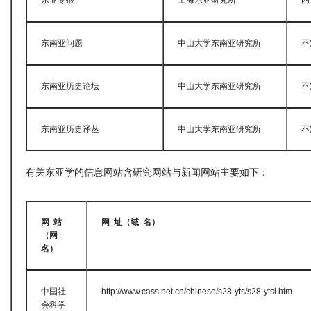
东亚专报
上海东亚研究所
内
东南亚问题
中山大学东南亚研究所
不
东南亚历史论坛
中山大学东南亚研究所
不
东南亚历史译丛
中山大学东南亚研究所
不
有关东亚学的信息网站含研究网站与新闻网站主要如下：
网
站
网
址（域
名）
（网
名）
中国社
http://www.cass.net.cn/chinese/s28-yts/s28-ytsl.htm
会科学