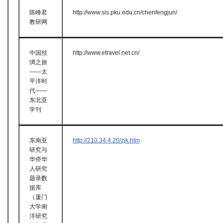
陈峰君
http://www.sis.pku.edu.cn/chenfengjun/
教研网
中国丝
http://www.etravel.net.cn/
绸之旅
——太
平洋时
代——
东北亚
学刊
东南亚
http://210.34.4.20/zjk.htm
研究与
华侨华
人研究
题录数
据库
（厦门
大学南
洋研究