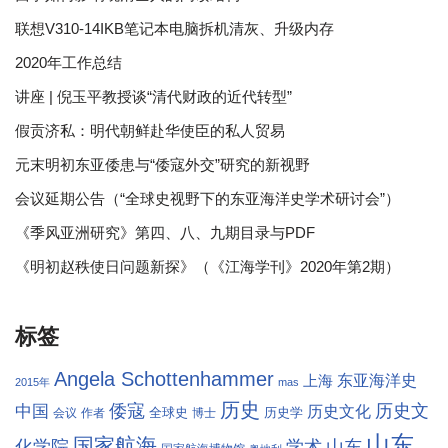
联想V310-14IKB笔记本电脑拆机清灰、升级内存
2020年工作总结
讲座 | 倪玉平教授谈“清代财政的近代转型”
假贡济私：明代朝鲜赴华使臣的私人贸易
元末明初东亚倭患与“倭寇外交”研究的新视野
会议延期公告（“全球史视野下的东亚海洋史学术研讨会”）
《季风亚洲研究》第四、八、九期目录与PDF
《明初赵秩使日问题新探》（《江海学刊》2020年第2期）
标签
Angela Schottenhammer
东亚海洋史
上海
2015年
mas
历史
倭寇
历史文
中国
历史文化
全球史
历史学
会议
作者
博士
山东
国家航海
学术
化学院
山东