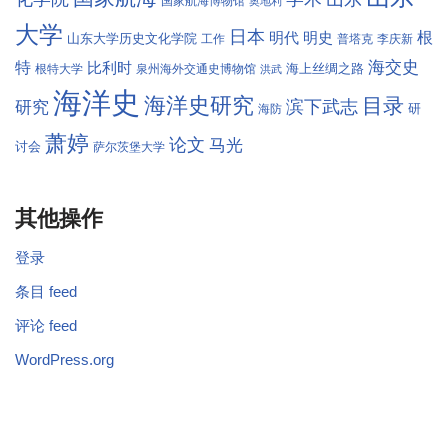
国家航海博物馆
奥地利
大学
日本
根
明代
明史
山东大学历史文化学院
工作
普塔克
李庆新
海交史
特
比利时
海上丝绸之路
根特大学
泉州海外交通史博物馆
洪武
海洋史
海洋史研究
目录
滨下武志
研究
研
海防
萧婷
论文
马光
讨会
萨尔茨堡大学
其他操作
登录
条目 feed
评论 feed
WordPress.org