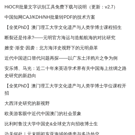
HiOCR批量文字识别工具免费下载与说明（更新：v2.7）
中国知网CAJ/KDH/NH批量转PDF的技术方案
【全奖PhD】澳门理工大学文化遗产与人类学博士课程招生
断裂还是传承?——元明官方海运与造船航海的对比研究
嬗变·渐变·因袭：北方海洋史视野下的元明鼎革
近代中国进口替代问题再探——以广东土洋鸦片之争为例
安乐博、马光：近二十年来英语学术界有关中国海上丝绸之路
史研究的新趋向
【全奖PhD】澳门理工大学文化遗产与人类学博士学位课程开
招
大西洋史研究的新视野
欧美游客眼中近代中国澳门的社会景象
比利时鲁汶大学中国史&全球史方向招收博士生
边关何处｜元末明初东亚海域的倭患与多边外交