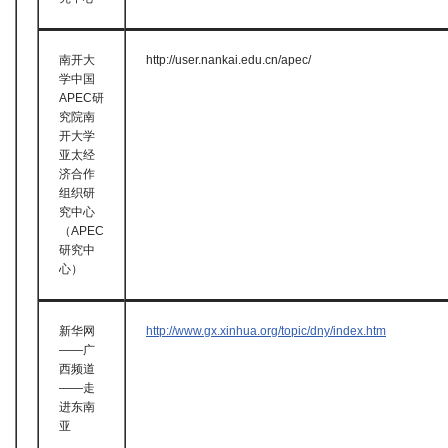
南开大
http://user.nankai.edu.cn/apec/
学中国
APEC研
究院南
开大学
亚太经
济合作
组织研
究中心
（APEC
研究中
心）
新华网
http://www.gx.xinhua.org/topic/dny/index.htm
——广
西频道
——走
进东南
亚