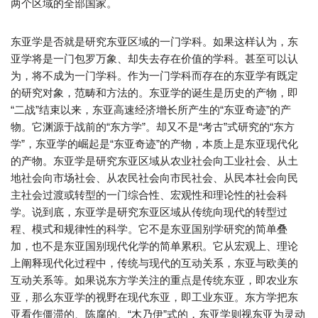
两个区域的全部国家。
东亚学是否就是研究东亚区域的一门学科。如果这样认为，东
亚学将是一门包罗万象、却失去存在价值的学科。甚至可以认
为，将不成为一门学科。作为一门学科而存在的东亚学有既定
的研究对象，范畴和方法的。东亚学的诞生是历史的产物，即
“二战”结束以来，东亚高速经济增长所产生的“东亚奇迹”的产
物。它渊源于战前的“东方学”。却又不是“考古”式研究的“东方
学”，东亚学的崛起是“东亚奇迹”的产物，本质上是东亚现代化
的产物。东亚学是研究东亚区域从农业社会向工业社会、从土
地社会向市场社会、从农民社会向市民社会、从民本社会向民
主社会过渡或转型的一门综合性、宏观性和理论性的社会科
学。说到底，东亚学是研究东亚区域从传统向现代的转型过
程、模式和规律性的科学。它不是东亚国别学研究的简单叠
加，也不是东亚国别现代化学的简单累积。它从宏观上、理论
上阐释现代化过程中，传统与现代的互动关系，东亚与欧美的
互动关系等。如果说东方学关注的重点是传统东亚，即农业东
亚，那么东亚学的视野在现代东亚，即工业东亚。东方学把东
亚看作僵滞的、陈腐的、“木乃伊”式的，东亚学则视东亚为灵动