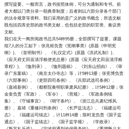
撰写提要。一般而言，政书按照体例，可分为通制和专书。前
者大都以门类分录一朝典章制度；后者则以六部分录各个部门
的法令规章等资料。我们采用的是广义的政书概念，所选文献
既包括四库史部的政书类文献，也包括史部的职官类、奏议类
文献。
我们在天一阁所阅政书总共54种95册，全部撰写了提要。课题
组7人的分工如下：张兆裕负责《宪纲事类》(原题《申明宪
纲》)、《皇明制书》、《礼仪定式》(原题《洪武礼制》)、
《应天府丈田亩清浮粮便览总册》(原题《应天府丈田亩清浮粮
章程》)、《恤刑录》、《恤刑题稿》、《刘东山招由》、《审
录广东案稿》、《南京太仆寺志》等，计9种13册；张宪博负责
《六部事例》、《吏部四司条例》、《兵部武选司条例》、
《嘉靖新例》、《都察院奏明职掌肃风纪册》，计5种12册；张
金奎负责《军政》、《军令》、《营规》、《军政条例续
集》、《守城事宜》、《哨守条约》、《浙江总兵肃纪维风
册》、嘉靖《重修问刑条例》、《长芦盐法志》、《福建运司
志》、《福建运司续志》，计11种14册；陈时龙负责《国子监
通志》、《国子监续志》、《国子监学规》、《学政录》、
《叛宫礼乐疏》、《宁波府通判谕保甲条约》、《重增释义大