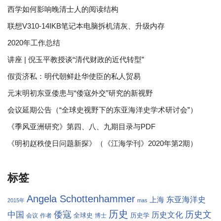
西学如何影响晚清士人的阅读结构
联想V310-14IKB笔记本电脑拆机清灰、升级内存
2020年工作总结
讲座 | 倪玉平教授谈“清代财政的近代转型”
假贡济私：明代朝鲜赴华使臣的私人贸易
元末明初东亚倭患与“倭寇外交”研究的新视野
会议延期公告（“全球史视野下的东亚海洋史学术研讨会”）
《季风亚洲研究》第四、八、九期目录与PDF
《明初赵秩使日问题新探》（《江海学刊》2020年第2期）
标签
Angela Schottenhammer
东亚海洋史
上海
2015年
mas
历史
倭寇
历史文
中国
历史文化
全球史
历史学
会议
作者
博士