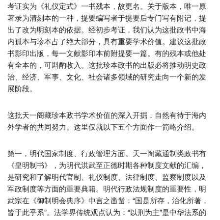
考证实为《礼仪定式》一书残本，故更名。关于版本，唯一原
著录为清刻本的一种，提要编写者于提要后专门写有附记，提
出了改为明刻本的依据。经初步考证，我们认为这批政书中海
内孤本与珍本占了绝大部分，具有重要学术价值。建议这批政
书影印出版，每一文献影印本前附提要一篇。有的残本或他处
有全本的，可斟酌收入。这批珍本政书的出版必将推动明史政
治、经济、军事、文化、社会诸多领域的研究走向一个新的发
展阶段。
这批天一阁藏珍本政书学术价值的深入开掘，自然有待于海内
外学者的共同努力。这里仅就以下五个方面作一简略介绍。
第一，明代国家制度、行政管理方面。天一阁藏通制类政书有
《皇明制书》，为明代洪武至正德时期各种制度文献的汇编，
是研究和了解明代官制、礼仪制度、法律制度、监察制度以及
军政制度等方面的重要典籍。明代行政法规制度的重要性，明
武宗在《御制明会典序》中言之凿凿：“国是所存，治化所著，
皆于此乎系”。法学界传统观点认为：“以刑为主”是中华法系的