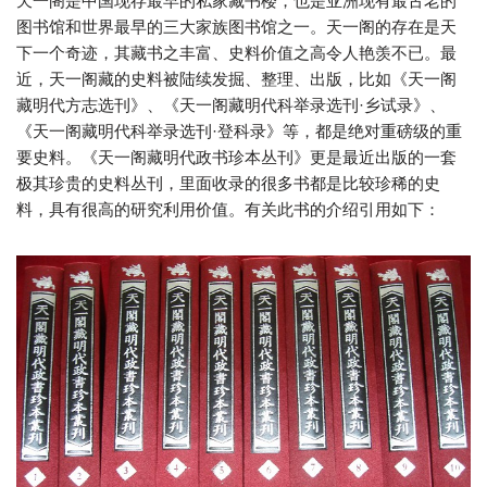
天一阁是中国现存最早的私家藏书楼，也是亚洲现有最古老的
图书馆和世界最早的三大家族图书馆之一。天一阁的存在是天
下一个奇迹，其藏书之丰富、史料价值之高令人艳羡不已。最
近，天一阁藏的史料被陆续发掘、整理、出版，比如《天一阁
藏明代方志选刊》、《天一阁藏明代科举录选刊·乡试录》、
《天一阁藏明代科举录选刊·登科录》等，都是绝对重磅级的重
要史料。《天一阁藏明代政书珍本丛刊》更是最近出版的一套
极其珍贵的史料丛刊，里面收录的很多书都是比较珍稀的史
料，具有很高的研究利用价值。有关此书的介绍引用如下：