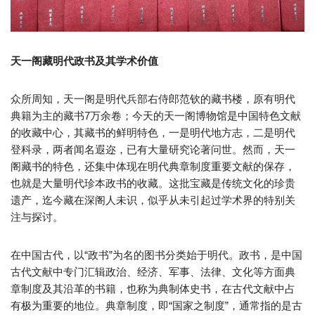
天一阁藏明代政书及其学术价值
众所周知，天一阁是明代兵部右侍郎范钦的藏书楼，原有明代
典籍为主的藏书7万余卷；今天的天一阁博物馆是中国特色文献
的收藏中心，其藏书的鲜明特色，一是明代地方志，二是明代
登科录，两者闻名遐迩，已有大量研究论著问世。然而，天一
阁藏书的特色，还集中体现在明代典章制度重要文献的保存，
也就是大量明代珍本政书的收藏。这批宝藏是传统文化的珍贵
遗产，迄今藏在深阁人未识，似乎从未引起过学术界的特别关
注与探讨。
在中国古代，以“政书”为名的图书分类始于明代。政书，是中国
古代文献中专门汇辑政治、经济、军事、法律、文化等方面典
章制度及其沿革的书籍，也称为典制体史书，在古代文献中占
有极为重要的地位。典章制度，即“国家之制度”，通常指的是古