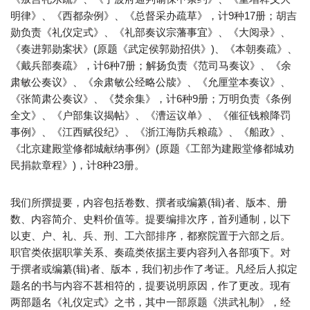
明律》、《西都杂例》、《总督采办疏草》，计9种17册；胡吉
勋负责《礼仪定式》、《礼部奏议宗藩事宜》、《大阅录》、
《奏进郭勋案状》(原题《武定侯郭勋招供》)、《本朝奏疏》、
《戴兵部奏疏》，计6种7册；解扬负责《范司马奏议》、《余
肃敏公奏议》、《余肃敏公经略公牍》、《允厘堂本奏议》、
《张简肃公奏议》、《焚余集》，计6种9册；万明负责《条例
全文》、《户部集议揭帖》、《漕运议单》、《催征钱粮降罚
事例》、《江西赋役纪》、《浙江海防兵粮疏》、《船政》、
《北京建殿堂修都城献纳事例》(原题《工部为建殿堂修都城劝
民捐款章程》)，计8种23册。
我们所撰提要，内容包括卷数、撰者或编纂(辑)者、版本、册
数、内容简介、史料价值等。提要编排次序，首列通制，以下
以吏、户、礼、兵、刑、工六部排序，都察院置于六部之后。
职官类依据职掌关系、奏疏类依据主要内容列入各部项下。对
于撰者或编纂(辑)者、版本，我们初步作了考证。凡经后人拟定
题名的书与内容不甚相符的，提要说明原因，作了更改。现有
两部题名《礼仪定式》之书，其中一部原题《洪武礼制》，经