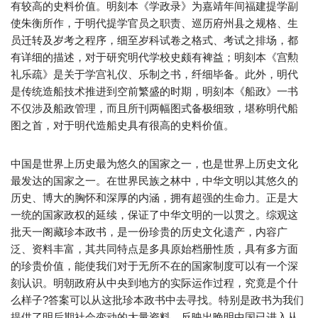
有较高的史料价值。明刻本《学政录》为嘉靖年间福建提学副
使朱衡所作，于明代提学官员之职责、巡历府州县之规格、生
员迁转及岁考之程序，细至岁科试卷之格式、考试之排场，都
有详细的描述，对于研究明代学校史颇有裨益；明刻本《宫勲
礼乐疏》是关于学宫礼仪、乐制之书，纤细毕备。此外，明代
是传统造船技术推进到空前繁盛的时期，明刻本《船政》一书
不仅涉及船政管理，而且所刊两幅图式备极细致，堪称明代船
图之首，对于明代造船史具有很高的史料价值。
中国是世界上历史最为悠久的国家之一，也是世界上历史文化
最发达的国家之一。在世界民族之林中，中华文明以其悠久的
历史、博大的胸怀和深厚的内涵，拥有超强的生命力。正是大
一统的国家政权的延续，保证了中华文明的一以贯之。综观这
批天一阁藏珍本政书，是一份珍贵的历史文化遗产，内容广
泛、资料丰富，其共同特点是多具原始档册性质，具有多方面
的珍贵价值，能使我们对于无所不在的国家制度可以有一个深
刻认识。明朝政府从中央到地方的实际运作过程，究竟是个什
么样子?答案可以从这批珍本政书中去寻找。特别是政书为我们
提供了明后期社会变动的大量资料，反映出晚明中国已进入从