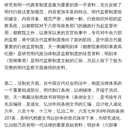
研究有明一代典章制度是极为重要的第一手资料，充分反映了
明代行政法更加规范，内容更加丰富的特点。明代监察制度组
织健全、内容详备、规范严密，独树一帜。行政组织外部的监
察系统，以都察院对于六部等政务部门的施政行为起监督作
用；都察院之外，以唐宋以来的言官给事中，专司对中央六部
的监察，将中国古代监察制度推向了新的阶段，是中国古代最
重要的行政监督制度。天一阁藏明刻本《都察院奏明职掌肃风
纪册》是研究明代政治体制及监察制度的珍贵资料；明刻本
《宪纲事类》是明代监察制度文献的汇辑，为后人留下了较为
完整的明代监察方面难得的史料。
第二，法制史方面。在中国古代社会刑法中，例是法律体系的
一个重要组成部分。明代制订条例，以例辅律，开端于洪武
朝。天一阁藏法制类政书有明抄本《条例全文》，是书按年月
先后编排，是成化、弘治年间条例文书的汇编，总计收入成化
六年、八至十年、十三年；弘治二年、六至七年共8年间的条例
207条，系明代档册文书以抄本的形式保存下来，为研究成化、
弘治朝乃至有明一代法律的重要原始资料；明抄本《六部事