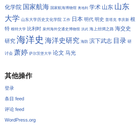
山东
国家航海
学术
化学院
山东
国家航海博物馆
奥地利
大学
日本
根
明代
明史
山东大学历史文化学院
工作
普塔克
李庆新
海交史
特
比利时
海上丝绸之路
根特大学
泉州海外交通史博物馆
洪武
海洋史
海洋史研究
目录
滨下武志
研究
研
海防
萧婷
论文
马光
讨会
萨尔茨堡大学
其他操作
登录
条目 feed
评论 feed
WordPress.org