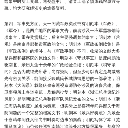
给事中时所上奏疏，巡视盔甲厂、清查工部节慎库钱粮事宜等
疏，均为研究经济史的难得资料。
第四，军事史方面。天一阁藏军政类政书有明刻本《军政》、
《军令》，是两广地区的军事文告，前者涉及一应军需粮饷等
项事宜，重在奖赏规定，后者主要强调禁约事宜；明刻本《营
规》是南京兵部整肃军政的文告；明刻本《军政条例续集》是
《军政条例》的增补，与《军政事例》不同，收录的文献大多
是兵部和都察院的原始文件；明刻本《守城事宜》是庞尚鹏驰
驱南北、亲历九边十余年的军政经验总结；明刻本《哨守条
约》是否为戚继光所著，尚存疑问，但至少可以肯定是与戚继
光有密切关系，能间接反映戚氏长城防御思想的一部著述；明
刻本《大阅录》载隆庆皇帝巡视京师防务涉及的诸多营建、保
卫事项所上各道奏疏，及穆宗批复；明刻本《浙江总兵肃纪维
风册》是明朝浙江总兵整顿军队风纪发布的文告；明刻本《浙
江海防兵粮疏》虽名为奏疏，但实际上是嘉靖年间兵部关于海
防问题的一个完整的档案文书；明刻本《戴兵部奏疏》为戴金
于嘉靖年间任兵部尚书时奏对边事的奏疏；明刻写体字本《范
司马奏议》为范钦任巡抚南赣汀漳等处地方提督军务、都察院