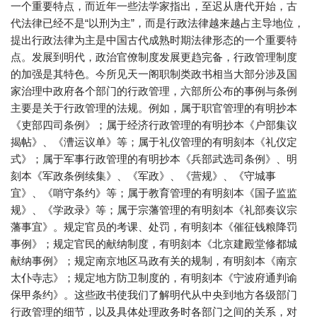
一个重要特点，而近年一些法学家指出，至迟从唐代开始，古
代法律已经不是“以刑为主”，而是行政法律越来越占主导地位，
提出行政法律为主是中国古代成熟时期法律形态的一个重要特
点。发展到明代，政治官僚制度发展更趋完备，行政管理制度
的加强是其特色。今所见天一阁职制类政书相当大部分涉及国
家治理中政府各个部门的行政管理，六部所公布的事例与条例
主要是关于行政管理的法规。例如，属于职官管理的有明抄本
《吏部四司条例》；属于经济行政管理的有明抄本《户部集议
揭帖》、《漕运议单》等；属于礼仪管理的有明刻本《礼仪定
式》；属于军事行政管理的有明抄本《兵部武选司条例》、明
刻本《军政条例续集》、《军政》、《营规》、《守城事
宜》、《哨守条约》等；属于教育管理的有明刻本《国子监监
规》、《学政录》等；属于宗藩管理的有明刻本《礼部奏议宗
藩事宜》。规定官员的考课、处罚，有明刻本《催征钱粮降罚
事例》；规定官民的献纳制度，有明刻本《北京建殿堂修都城
献纳事例》；规定南京地区马政有关的规制，有明刻本《南京
太仆寺志》；规定地方防卫制度的，有明刻本《宁波府通判谕
保甲条约》。这些政书使我们了解明代从中央到地方各级部门
行政管理的细节，以及具体处理政务时各部门之间的关系，对