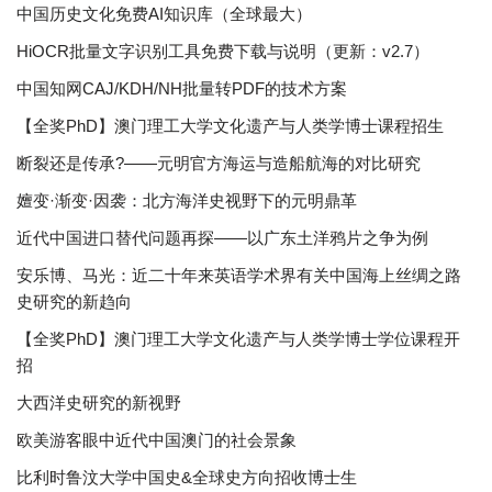
中国历史文化免费AI知识库（全球最大）
HiOCR批量文字识别工具免费下载与说明（更新：v2.7）
中国知网CAJ/KDH/NH批量转PDF的技术方案
【全奖PhD】澳门理工大学文化遗产与人类学博士课程招生
断裂还是传承?——元明官方海运与造船航海的对比研究
嬗变·渐变·因袭：北方海洋史视野下的元明鼎革
近代中国进口替代问题再探——以广东土洋鸦片之争为例
安乐博、马光：近二十年来英语学术界有关中国海上丝绸之路
史研究的新趋向
【全奖PhD】澳门理工大学文化遗产与人类学博士学位课程开
招
大西洋史研究的新视野
欧美游客眼中近代中国澳门的社会景象
比利时鲁汶大学中国史&全球史方向招收博士生