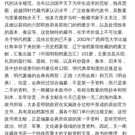
代的法令规范。当年以治国平天下为毕生追求的范钦，独具慧
眼，超越同时代藏书家认识水平，广泛收集明代政书，其数量
与质量都独步天下。他多方搜罗当时一般藏书家不太关注，而
且难以获得的六部即政府各部衙门的档册文书，以及处理政务
的题本、奏议等。这批独特的藏书，在学术价值上不可估量。
关于明代档案，流传后世的已不多，2002年广西师范大学出版
社将幸存下来的第一历史档案馆、辽宁省档案馆收藏的档案文
献，汇集出版了《中国明朝档案总汇》101册，主要涉及兵部、
礼部的题行稿、题稿、行稿，以及科抄题本、奏本、启本等，
其中抄存或誊印的书册仅有12部。明代典章制度的总集是会
典，明代纂修的会典有两部：正德《大明会典》和万历《明会
典》。但是，会典经过综合编纂，不是第一手资料，而只是第
二手的资料。天一阁藏珍本政书中，有相当数量的明抄本和明
刻本，非常珍贵，许多文献在今天已是独一无二的海内孤本。
政书所辑，大多是明朝政府在实施政令过程中形成的原始官方
文书，具有原始档案性质，属各个部门单行的法规文献。这些
政书类文献，正是编纂会典所依据的第一手资料，是研究明代
政治、经济、军事、文化诸多领域的珍贵资料。因此，天一阁
珍藏政书是一个特殊而重大的文献资料宝库，政书的整理、利