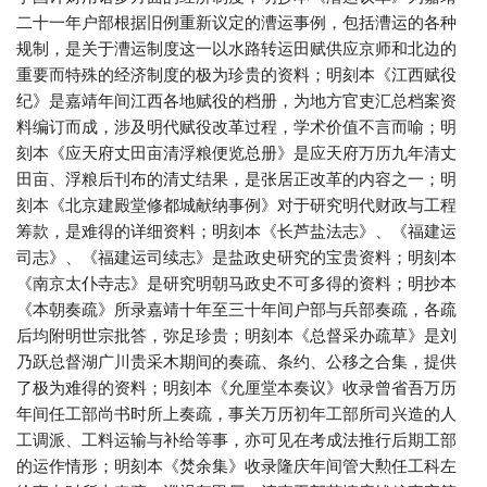
二十一年户部根据旧例重新议定的漕运事例，包括漕运的各种
规制，是关于漕运制度这一以水路转运田赋供应京师和北边的
重要而特殊的经济制度的极为珍贵的资料；明刻本《江西赋役
纪》是嘉靖年间江西各地赋役的档册，为地方官吏汇总档案资
料编订而成，涉及明代赋役改革过程，学术价值不言而喻；明
刻本《应天府丈田亩清浮粮便览总册》是应天府万历九年清丈
田亩、浮粮后刊布的清丈结果，是张居正改革的内容之一；明
刻本《北京建殿堂修都城献纳事例》对于研究明代财政与工程
筹款，是难得的详细资料；明刻本《长芦盐法志》、《福建运
司志》、《福建运司续志》是盐政史研究的宝贵资料；明刻本
《南京太仆寺志》是研究明朝马政史不可多得的资料；明抄本
《本朝奏疏》所录嘉靖十年至三十年间户部与兵部奏疏，各疏
后均附明世宗批答，弥足珍贵；明刻本《总督采办疏草》是刘
乃跃总督湖广川贵采木期间的奏疏、条约、公移之合集，提供
了极为难得的资料；明刻本《允厘堂本奏议》收录曾省吾万历
年间任工部尚书时所上奏疏，事关万历初年工部所司兴造的人
工调派、工料运输与补给等事，亦可见在考成法推行后期工部
的运作情形；明刻本《焚余集》收录隆庆年间管大勲任工科左