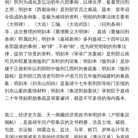
例》所列为成化及弘治初年六部事例，以律次序，备量罪问刑
之用；明抄本《西都杂例》是刑部官员之奏疏、题本、皇帝诏
令组成的条例集，是极为难得的资料；明朝的刑事法律主要有
《大明律》、《大诰》三编、《大诰武臣》，《问刑条例》
等，这次整理的明刻本《重增释义大明律》、嘉靖《重修问刑
条例》即属此列，明抄本《嘉靖新例》多列嘉靖二十四年以前
各部题准的事例，称“律”，不称“例”，也为研究明朝的刑事法
律，提供了珍贵的资料。明刻本《审录广东案稿》是刑部云南
司员外郎夏道南恤刑广东时的判语集；明刻本《恤刑录》是孙
燧于正德初年以刑部郎中恤刑江西时的奏疏集；明刻本《恤刑
题稿》是刑部江西清吏司郎中卢渐万历五年恤刑福建时的奏疏
集；明刻本《刘东山招由》是嘉靖十七年初刑部等衙门呈报的
刘东山案的案情材料；明刻本《奏进郭勋案状》录朝臣于嘉靖
二十年弹劾郭勋奏疏及审案谳词，都是不可多得的海内孤本。
第三，经济史方面。天一阁藏经济类政书有明抄本《户部集议
揭帖》，是嘉靖年问户部集议的文书档册，涉及土地、赋税、
屯政、京运银、纳粟边仓、盐法、马草、赃罚、岁终会计等关
乎国计财用诸多方面的经济制度；明抄本《漕运议单》为嘉靖