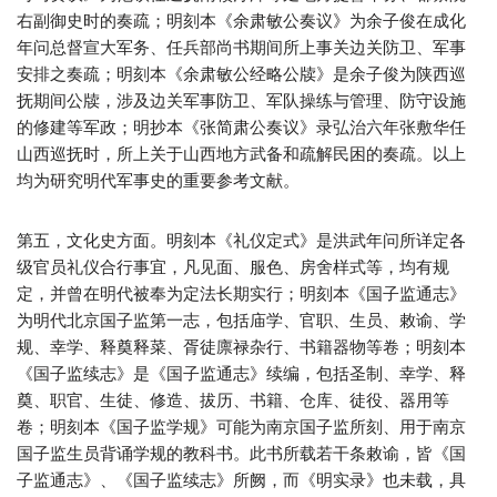
右副御史时的奏疏；明刻本《余肃敏公奏议》为余子俊在成化
年问总督宣大军务、任兵部尚书期间所上事关边关防卫、军事
安排之奏疏；明刻本《余肃敏公经略公牍》是余子俊为陕西巡
抚期间公牍，涉及边关军事防卫、军队操练与管理、防守设施
的修建等军政；明抄本《张简肃公奏议》录弘治六年张敷华任
山西巡抚时，所上关于山西地方武备和疏解民困的奏疏。以上
均为研究明代军事史的重要参考文献。
第五，文化史方面。明刻本《礼仪定式》是洪武年问所详定各
级官员礼仪合行事宜，凡见面、服色、房舍样式等，均有规
定，并曾在明代被奉为定法长期实行；明刻本《国子监通志》
为明代北京国子监第一志，包括庙学、官职、生员、敕谕、学
规、幸学、释奠释菜、胥徒廪禄杂行、书籍器物等卷；明刻本
《国子监续志》是《国子监通志》续编，包括圣制、幸学、释
奠、职官、生徒、修造、拔历、书籍、仓库、徒役、器用等
卷；明刻本《国子监学规》可能为南京国子监所刻、用于南京
国子监生员背诵学规的教科书。此书所载若干条敕谕，皆《国
子监通志》、《国子监续志》所阙，而《明实录》也未载，具