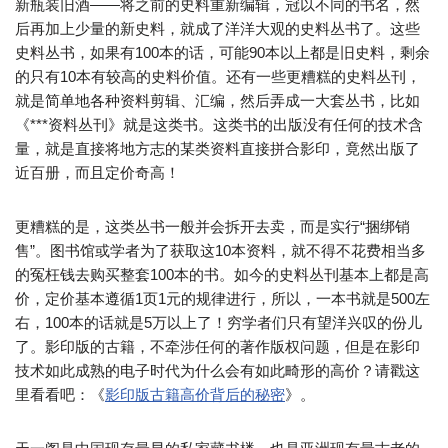
新瓶装旧酒——将之前的史料重新编辑，冠以不同的书名，然
后再加上少量的新史料，就成了洋洋大观的史料丛书了。这些
史料丛书，如果有100本的话，可能90本以上都是旧史料，剩余
的只有10本有较高的史料价值。还有一些更糟糕的史料丛刊，
就是简单地各种资料剪辑、汇编，然后弄成一大套丛书，比如
《***资料丛刊》就是这类书。这类书的出版没有任何的技术含
量，就是直接将地方志的某类资料直接拼合影印，竟然出版了
近百册，而且定价奇高！
更糟糕的是，这类丛书一般并会拆开去卖，而是实行“捆绑销
售”。图书馆或学者为了获取这10本资料，就不得不花费相当多
的冤枉钱去购买整套100本的书。如今的史料丛刊基本上都是高
价，定价基本遵循1页1元的规律进行，所以，一本书就是500左
右，100本的话就是5万以上了！穷学者们只有望洋兴叹的份儿
了。影印版的古籍，不牵涉任何的著作版权问题，但是在影印
技术如此成熟的电子时代为什么会有如此畸形的高价？请戳这
里看看吧：《
影印版古籍高价背后的秘密
》。