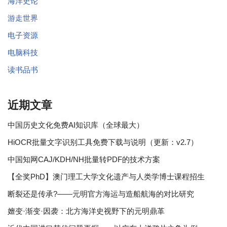
海洋史论
游走世界
电子资源
电脑科技
读书品书
近期文章
中国历史文化免费AI知识库（全球最大）
HiOCR批量文字识别工具免费下载与说明（更新：v2.7）
中国知网CAJ/KDH/NH批量转PDF的技术方案
【全奖PhD】澳门理工大学文化遗产与人类学博士课程招生
断裂还是传承?——元明官方海运与造船航海的对比研究
嬗变·渐变·因袭：北方海洋史视野下的元明鼎革