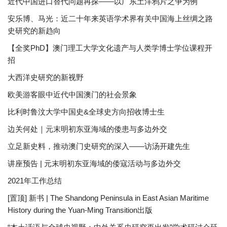
近代中国进口替代问题再探——以广东土洋鸦片之争为例
安乐博、马光：近二十年来英语学术界有关中国海上丝绸之路
史研究的新趋向
【全奖PhD】澳门理工大学文化遗产与人类学博士学位课程开
招
大西洋史研究的新视野
欧美游客眼中近代中国澳门的社会景象
比利时鲁汶大学中国史&全球史方向招收博士生
边关何处｜元末明初东亚海域的倭患与多边外交
立足新史料，推动澳门史研究的深入——访汤开建先生
讲座预告 | 元末明初东亚海域的倭寇活动与多边外交
2021年工作总结
[置顶] 新书 | The Shandong Peninsula in East Asian Maritime
History during the Yuan-Ming Transition出版