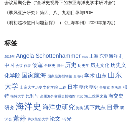
会议延期公告（“全球史视野下的东亚海洋史学术研讨会”）
《季风亚洲研究》第四、八、九期目录与PDF
《明初赵秩使日问题新探》（《江海学刊》2020年第2期）
标签
Angela Schottenhammer
东亚海洋史
上海
2015年
mas
历史
倭寇
历史文
中国
历史文化
全球史
历史学
会议
作者
博士
山东
国家航海
学术
化学院
山东
国家航海博物馆
奥地利
大学
日本
根
明代
明史
山东大学历史文化学院
工作
普塔克
李庆新
海交史
特
比利时
海上丝绸之路
根特大学
泉州海外交通史博物馆
洪武
海洋史
海洋史研究
目录
滨下武志
研究
研
海防
萧婷
论文
马光
讨会
萨尔茨堡大学