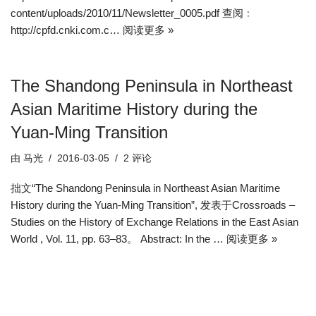
content/uploads/2010/11/Newsletter_0005.pdf 查阅﹕
http://cpfd.cnki.com.c…
阅读更多 »
The Shandong Peninsula in Northeast
Asian Maritime History during the
Yuan-Ming Transition
由
马光
2016-03-05
2 评论
拙文“The Shandong Peninsula in Northeast Asian Maritime
History during the Yuan-Ming Transition”, 发表于Crossroads –
Studies on the History of Exchange Relations in the East Asian
World , Vol. 11, pp. 63–83。 Abstract: In the …
阅读更多 »