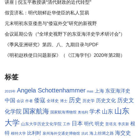
讲座 | 倪玉平教授谈“清代财政的近代转型”
假贡济私：明代朝鲜赴华使臣的私人贸易
元末明初东亚倭患与“倭寇外交”研究的新视野
会议延期公告（“全球史视野下的东亚海洋史学术研讨会”）
《季风亚洲研究》第四、八、九期目录与PDF
《明初赵秩使日问题新探》（《江海学刊》2020年第2期）
标签
Angela Schottenhammer
东亚海洋史
上海
2015年
mas
历史
倭寇
历史文
中国
历史文化
全球史
历史学
会议
作者
博士
山东
国家航海
学术
化学院
山东
国家航海博物馆
奥地利
大学
日本
根
明代
明史
山东大学历史文化学院
工作
普塔克
李庆新
海交史
特
比利时
海上丝绸之路
根特大学
泉州海外交通史博物馆
洪武