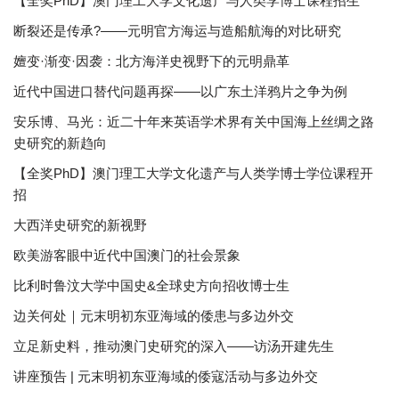
【全奖PhD】澳门理工大学文化遗产与人类学博士课程招生
断裂还是传承?——元明官方海运与造船航海的对比研究
嬗变·渐变·因袭：北方海洋史视野下的元明鼎革
近代中国进口替代问题再探——以广东土洋鸦片之争为例
安乐博、马光：近二十年来英语学术界有关中国海上丝绸之路
史研究的新趋向
【全奖PhD】澳门理工大学文化遗产与人类学博士学位课程开
招
大西洋史研究的新视野
欧美游客眼中近代中国澳门的社会景象
比利时鲁汶大学中国史&全球史方向招收博士生
边关何处｜元末明初东亚海域的倭患与多边外交
立足新史料，推动澳门史研究的深入——访汤开建先生
讲座预告 | 元末明初东亚海域的倭寇活动与多边外交