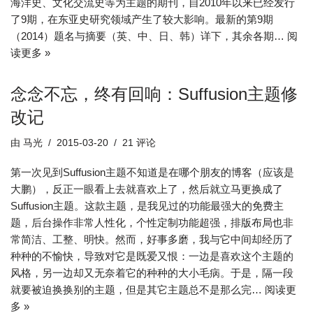
海洋史、文化交流史等为主题的期刊，自2010年以来已经发行
了9期，在东亚史研究领域产生了较大影响。最新的第9期
（2014）题名与摘要（英、中、日、韩）详下，其余各期…
阅
读更多 »
念念不忘，终有回响：Suffusion主题修
改记
由
马光
2015-03-20
21 评论
第一次见到Suffusion主题不知道是在哪个朋友的博客（应该是
大鹏），反正一眼看上去就喜欢上了，然后就立马更换成了
Suffusion主题。这款主题，是我见过的功能最强大的免费主
题，后台操作非常人性化，个性定制功能超强，排版布局也非
常简洁、工整、明快。然而，好事多磨，我与它中间却经历了
种种的不愉快，导致对它是既爱又恨：一边是喜欢这个主题的
风格，另一边却又无奈着它的种种的大小毛病。于是，隔一段
就要被迫换换别的主题，但是其它主题总不是那么完…
阅读更
多 »