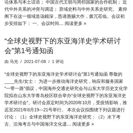
论体系与本土话语； 中国古代王朝与周邻国家的合作机制； 近
代中外关系的冲突与调适； 异域史料与中外关系史研究。 素仰
阁下在这一领域造诣颇深，恳请惠赐大作，拨冗莅临。会议初
步安排如下： 一、会议时间…
阅读更多 »
“全球史视野下的东亚海洋史学术研讨
会”第1号通知函
由
马光
2021-07-08
1 评论
“全球史视野下的东亚海洋史学术研讨会”第1号通知函 尊敬的
____先生/女士： 为进一步推动海洋史研究，响应和服务国家
“一带一路”倡议，中国海外交通史研究会与山东大学历史文化学
院拟在山东大学青岛校区联合举办“全球史视野下的东亚海洋史
学术研讨会”。研讨会原定时间为2020年10月，受疫情影响，推
迟至2021年8月19—21号举行。 本次会议拟围绕下列议题进行
讨论：（1）全球史视野下的东亚海洋史研究；（2）水下考
古、沿海考古与中国海洋文化遗…
阅读更多 »