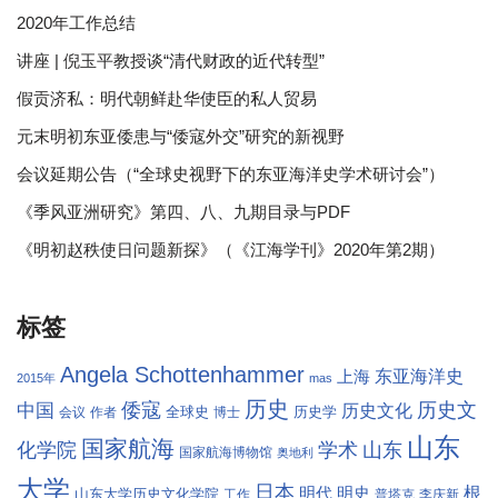
2020年工作总结
讲座 | 倪玉平教授谈“清代财政的近代转型”
假贡济私：明代朝鲜赴华使臣的私人贸易
元末明初东亚倭患与“倭寇外交”研究的新视野
会议延期公告（“全球史视野下的东亚海洋史学术研讨会”）
《季风亚洲研究》第四、八、九期目录与PDF
《明初赵秩使日问题新探》（《江海学刊》2020年第2期）
标签
Angela Schottenhammer
东亚海洋史
上海
2015年
mas
历史
倭寇
历史文
中国
历史文化
全球史
历史学
会议
作者
博士
山东
国家航海
学术
化学院
山东
国家航海博物馆
奥地利
大学
日本
根
明代
明史
山东大学历史文化学院
工作
普塔克
李庆新