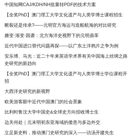
中国知网CAJ/KDH/NH批量转PDF的技术方案
【全奖PhD】澳门理工大学文化遗产与人类学博士课程招生
断裂还是传承?——元明官方海运与造船航海的对比研究
嬗变·渐变·因袭：北方海洋史视野下的元明鼎革
近代中国进口替代问题再探——以广东土洋鸦片之争为例
安乐博、马光：近二十年来英语学术界有关中国海上丝绸之路
史研究的新趋向
【全奖PhD】澳门理工大学文化遗产与人类学博士学位课程开
招
大西洋史研究的新视野
欧美游客眼中近代中国澳门的社会景象
比利时鲁汶大学中国史&全球史方向招收博士生
边关何处｜元末明初东亚海域的倭患与多边外交
立足新史料，推动澳门史研究的深入——访汤开建先生