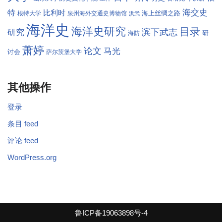
海交史
特
比利时
海上丝绸之路
根特大学
泉州海外交通史博物馆
洪武
海洋史
海洋史研究
目录
滨下武志
研究
研
海防
萧婷
论文
马光
讨会
萨尔茨堡大学
其他操作
登录
条目 feed
评论 feed
WordPress.org
鲁ICP备19063898号-4