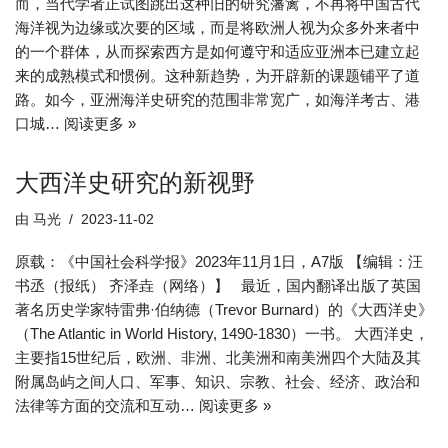
而，当代学者正试图跳出这种旧的研究藩篱，不再将中国古代
海洋视为边缘或次要的区域，而是将欧洲人视为众多外来者中
的一个群体，从而探索西方是如何遵守和适应亚洲本已建立起
来的成熟模式和惯例。这种新趋势，为开辟新的课题铺平了道
路。如今，亚洲海洋史研究的范围非常宽广，如海洋考古、港
口城…
阅读更多 »
大西洋史研究的新视野
由
马光
2023-11-02
原载：《中国社会科学报》2023年11月1日，A7版 【编辑：汪
书丞（报纸） 齐泽垚（网络）】 最近，国内翻译出版了英国
著名历史学家特雷弗·伯纳德（Trevor Burnard）的《大西洋史》
（The Atlantic in World History, 1490-1830）一书。 大西洋史，
主要指15世纪后，欧洲、非洲、北美洲和南美洲四个大陆及其
附属岛屿之间人口、军事、知识、宗教、社会、经济、政治和
法律等方面的交流和互动…
阅读更多 »