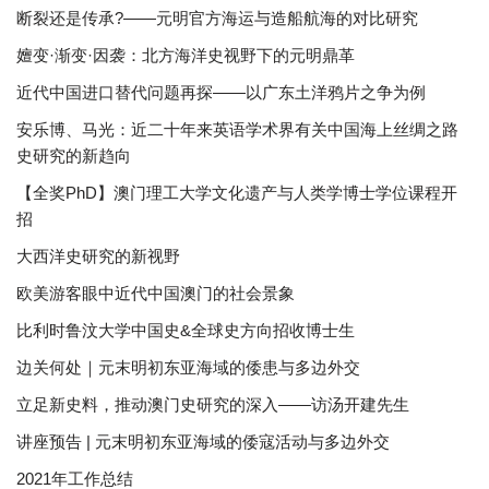
断裂还是传承?——元明官方海运与造船航海的对比研究
嬗变·渐变·因袭：北方海洋史视野下的元明鼎革
近代中国进口替代问题再探——以广东土洋鸦片之争为例
安乐博、马光：近二十年来英语学术界有关中国海上丝绸之路
史研究的新趋向
【全奖PhD】澳门理工大学文化遗产与人类学博士学位课程开
招
大西洋史研究的新视野
欧美游客眼中近代中国澳门的社会景象
比利时鲁汶大学中国史&全球史方向招收博士生
边关何处｜元末明初东亚海域的倭患与多边外交
立足新史料，推动澳门史研究的深入——访汤开建先生
讲座预告 | 元末明初东亚海域的倭寇活动与多边外交
2021年工作总结