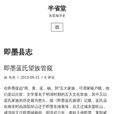
半省堂
跳
东亚海洋史
至
正
文
即墨县志
即墨蓝氏望族管窥
由
马光
2013-09-21
6 评论
在即墨提起“周、黄、蓝、杨、郭”五大家族，可谓家喻户晓，他
们是以仕宦、文学显名于明清时期的五大文化世族，其中又以
蓝氏家族的历史最为悠久。据《即墨蓝氏族谱》记载，蓝氏远
在南宋时由昌阳舁山迁于即墨东海黄埠，后又迁城东盟旺山，
咸淳间又迁即墨城厢间。明洪武六年，倭奴入侵即墨、莱阳诸