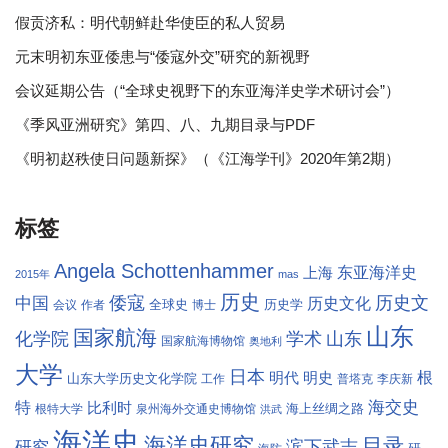
假贡济私：明代朝鲜赴华使臣的私人贸易
元末明初东亚倭患与“倭寇外交”研究的新视野
会议延期公告（“全球史视野下的东亚海洋史学术研讨会”）
《季风亚洲研究》第四、八、九期目录与PDF
《明初赵秩使日问题新探》（《江海学刊》2020年第2期）
标签
Angela Schottenhammer
东亚海洋史
上海
2015年
mas
历史
倭寇
历史文
中国
历史文化
全球史
历史学
会议
作者
博士
山东
国家航海
学术
化学院
山东
国家航海博物馆
奥地利
大学
日本
根
明代
明史
山东大学历史文化学院
工作
普塔克
李庆新
海交史
特
比利时
海上丝绸之路
根特大学
泉州海外交通史博物馆
洪武
海洋史
海洋史研究
目录
滨下武志
研究