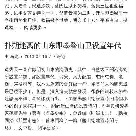
城，大屠杀，民遭涂炭，蓝氏世系多失考。蓝氏三世祖蓝福
盛，以祖父蓝文善为一世，父蓝景初为二世，迁居即墨城里十
字街西路北居住。蓝福盛字世荣，明永乐十八年平贼有功，授
巡检，…
阅读更多 »
扑朔迷离的山东即墨鳌山卫设置年代
由
马光
2013-08-16
7 评论
這幾天一直在做明初山東的海防史，其中，自然繞不開沿海衛
所設置問題，如設置年代、背景、兵力配備、屯田屯糧、墩
堡、巡檢司等。我本以為這段會好做一些，畢竟前人的研究成
果已經不少了。但是，深入進去就會發現，很多的細枝末節都
是語焉不詳，甚至謬誤百出。下面暫舉鰲山衛設置時間這個小
小的例子來探討一下。 關於鰲山衛的設置時間，即墨史研究專
家孫鵬先生（著有《即墨史乘》，曾參編《即墨市志》，點校
同治《即墨市志》）曾專門寫了一篇《鳌山衛建置時間考
略》。文中提…
阅读更多 »