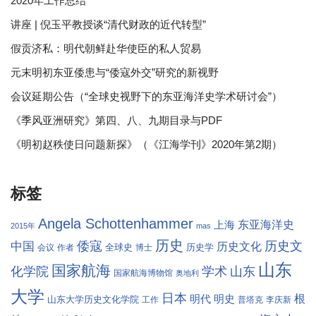
2020年工作总结
讲座 | 倪玉平教授谈“清代财政的近代转型”
假贡济私：明代朝鲜赴华使臣的私人贸易
元末明初东亚倭患与“倭寇外交”研究的新视野
会议延期公告（“全球史视野下的东亚海洋史学术研讨会”）
《季风亚洲研究》第四、八、九期目录与PDF
《明初赵秩使日问题新探》（《江海学刊》2020年第2期）
标签
Angela Schottenhammer
东亚海洋史
上海
2015年
mas
历史
倭寇
历史文
中国
历史文化
全球史
历史学
会议
作者
博士
山东
国家航海
学术
化学院
山东
国家航海博物馆
奥地利
大学
日本
根
明代
明史
山东大学历史文化学院
工作
普塔克
李庆新