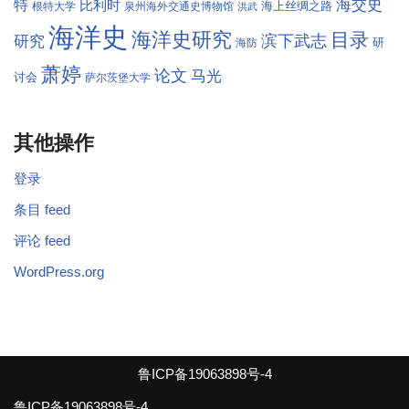
海交史
特
比利时
海上丝绸之路
根特大学
泉州海外交通史博物馆
洪武
海洋史
海洋史研究
目录
滨下武志
研究
研
海防
萧婷
论文
马光
讨会
萨尔茨堡大学
其他操作
登录
条目 feed
评论 feed
WordPress.org
鲁ICP备19063898号-4
鲁ICP备19063898号-4