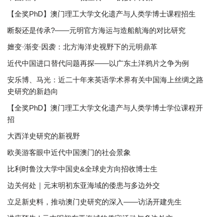
【全奖PhD】澳门理工大学文化遗产与人类学博士课程招生
断裂还是传承?——元明官方海运与造船航海的对比研究
嬗变·渐变·因袭：北方海洋史视野下的元明鼎革
近代中国进口替代问题再探——以广东土洋鸦片之争为例
安乐博、马光：近二十年来英语学术界有关中国海上丝绸之路
史研究的新趋向
【全奖PhD】澳门理工大学文化遗产与人类学博士学位课程开
招
大西洋史研究的新视野
欧美游客眼中近代中国澳门的社会景象
比利时鲁汶大学中国史&全球史方向招收博士生
边关何处｜元末明初东亚海域的倭患与多边外交
立足新史料，推动澳门史研究的深入——访汤开建先生