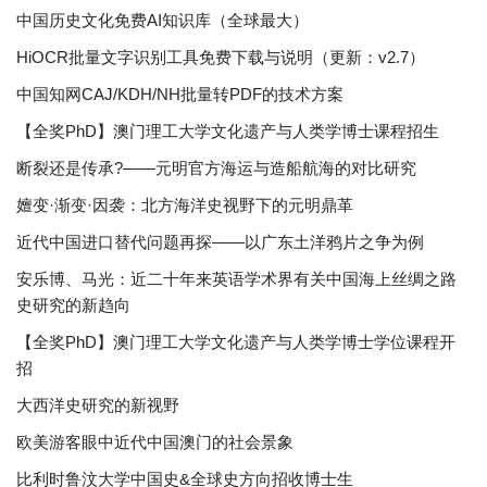
中国历史文化免费AI知识库（全球最大）
HiOCR批量文字识别工具免费下载与说明（更新：v2.7）
中国知网CAJ/KDH/NH批量转PDF的技术方案
【全奖PhD】澳门理工大学文化遗产与人类学博士课程招生
断裂还是传承?——元明官方海运与造船航海的对比研究
嬗变·渐变·因袭：北方海洋史视野下的元明鼎革
近代中国进口替代问题再探——以广东土洋鸦片之争为例
安乐博、马光：近二十年来英语学术界有关中国海上丝绸之路
史研究的新趋向
【全奖PhD】澳门理工大学文化遗产与人类学博士学位课程开
招
大西洋史研究的新视野
欧美游客眼中近代中国澳门的社会景象
比利时鲁汶大学中国史&全球史方向招收博士生