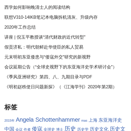
西学如何影响晚清士人的阅读结构
联想V310-14IKB笔记本电脑拆机清灰、升级内存
2020年工作总结
讲座 | 倪玉平教授谈“清代财政的近代转型”
假贡济私：明代朝鲜赴华使臣的私人贸易
元末明初东亚倭患与“倭寇外交”研究的新视野
会议延期公告（“全球史视野下的东亚海洋史学术研讨会”）
《季风亚洲研究》第四、八、九期目录与PDF
《明初赵秩使日问题新探》（《江海学刊》2020年第2期）
标签
Angela Schottenhammer
东亚海洋史
上海
2015年
mas
历史
倭寇
历史文
中国
历史文化
全球史
历史学
会议
作者
博士