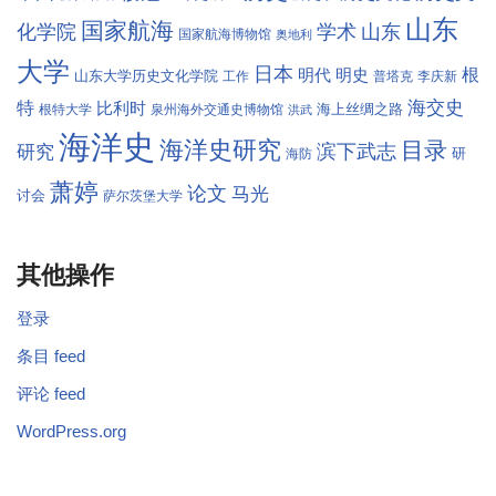
山东
国家航海
学术
化学院
山东
国家航海博物馆
奥地利
大学
日本
根
明代
明史
山东大学历史文化学院
工作
普塔克
李庆新
海交史
特
比利时
海上丝绸之路
根特大学
泉州海外交通史博物馆
洪武
海洋史
海洋史研究
目录
滨下武志
研究
研
海防
萧婷
论文
马光
讨会
萨尔茨堡大学
其他操作
登录
条目 feed
评论 feed
WordPress.org