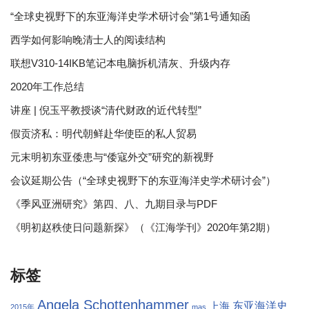
“全球史视野下的东亚海洋史学术研讨会”第1号通知函
西学如何影响晚清士人的阅读结构
联想V310-14IKB笔记本电脑拆机清灰、升级内存
2020年工作总结
讲座 | 倪玉平教授谈“清代财政的近代转型”
假贡济私：明代朝鲜赴华使臣的私人贸易
元末明初东亚倭患与“倭寇外交”研究的新视野
会议延期公告（“全球史视野下的东亚海洋史学术研讨会”）
《季风亚洲研究》第四、八、九期目录与PDF
《明初赵秩使日问题新探》（《江海学刊》2020年第2期）
标签
Angela Schottenhammer
东亚海洋史
上海
2015年
mas