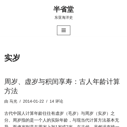
半省堂
跳
东亚海洋史
至
正
文
实岁
周岁、虚岁与积闰享寿：古人年龄计算
方法
由
马光
2014-01-22
14 评论
古代中国人计算年龄往往有虚岁（毛岁）与周岁（实岁）之
分。周岁指的是一个人的实际年龄，与现当代计算方法基本无
异，而虚岁则是在周岁上加1岁或2岁。在古代，虽然没有统一