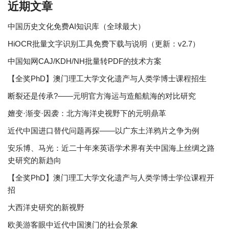
近期文章
中国历史文化免费AI知识库（全球最大）
HiOCR批量文字识别工具免费下载与说明（更新：v2.7）
中国知网CAJ/KDH/NH批量转PDF的技术方案
【全奖PhD】澳门理工大学文化遗产与人类学博士课程招生
断裂还是传承?——元明官方海运与造船航海的对比研究
嬗变·渐变·因袭：北方海洋史视野下的元明鼎革
近代中国进口替代问题再探——以广东土洋鸦片之争为例
安乐博、马光：近二十年来英语学术界有关中国海上丝绸之路
史研究的新趋向
【全奖PhD】澳门理工大学文化遗产与人类学博士学位课程开
招
大西洋史研究的新视野
欧美游客眼中近代中国澳门的社会景象