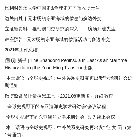
比利时鲁汶大学中国史&全球史方向招收博士生
边关何处｜元末明初东亚海域的倭患与多边外交
立足新史料，推动澳门史研究的深入——访汤开建先生
讲座预告 | 元末明初东亚海域的倭寇活动与多边外交
2021年工作总结
[置顶] 新书 | The Shandong Peninsula in East Asian Maritime
History during the Yuan-Ming Transition出版
“本土话语与全球史视野：中外关系史研究再出发”学术研讨会延
期通知
微博监督员批量拉黑工具（2021.08更新版）详细教程
“全球史视野下的东亚海洋史学术研讨会”会议议程
“全球史视野下的东亚海洋史学术研讨会” 改为线上会议
“本土话语与全球史视野：中外关系史研究再出发” 征 文 函（第
1号通知）