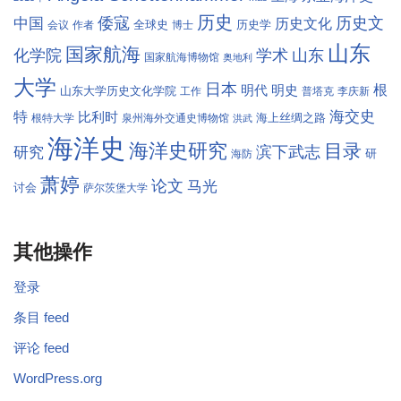
历史
倭寇
历史文
中国
历史文化
全球史
历史学
会议
作者
博士
山东
国家航海
学术
化学院
山东
国家航海博物馆
奥地利
大学
日本
根
明代
明史
山东大学历史文化学院
工作
普塔克
李庆新
海交史
特
比利时
海上丝绸之路
根特大学
泉州海外交通史博物馆
洪武
海洋史
海洋史研究
目录
滨下武志
研究
研
海防
萧婷
论文
马光
讨会
萨尔茨堡大学
其他操作
登录
条目 feed
评论 feed
WordPress.org