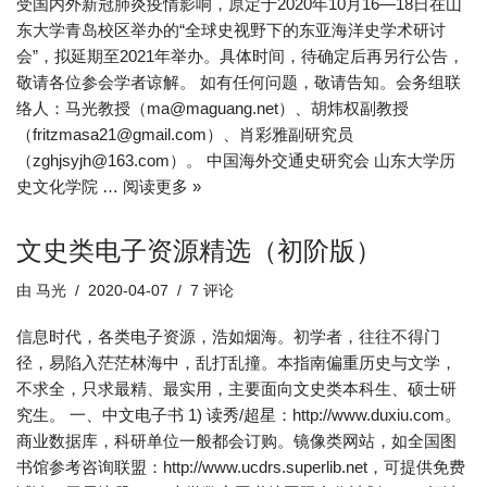
受国内外新冠肺炎疫情影响，原定于2020年10月16—18日在山
东大学青岛校区举办的“全球史视野下的东亚海洋史学术研讨
会”，拟延期至2021年举办。具体时间，待确定后再另行公告，
敬请各位参会学者谅解。 如有任何问题，敬请告知。会务组联
络人：马光教授（ma@maguang.net）、胡炜权副教授
（fritzmasa21@gmail.com）、肖彩雅副研究员
（zghjsyjh@163.com）。 中国海外交通史研究会 山东大学历
史文化学院 …
阅读更多 »
文史类电子资源精选（初阶版）
由
马光
2020-04-07
7 评论
信息时代，各类电子资源，浩如烟海。初学者，往往不得门
径，易陷入茫茫林海中，乱打乱撞。本指南偏重历史与文学，
不求全，只求最精、最实用，主要面向文史类本科生、硕士研
究生。 一、中文电子书 1) 读秀/超星：http://www.duxiu.com。
商业数据库，科研单位一般都会订购。镜像类网站，如全国图
书馆参考咨询联盟：http://www.ucdrs.superlib.net，可提供免费