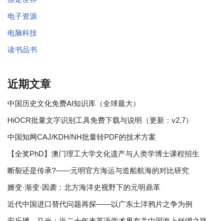
电子资源
电脑科技
读书品书
近期文章
中国历史文化免费AI知识库（全球最大）
HiOCR批量文字识别工具免费下载与说明（更新：v2.7）
中国知网CAJ/KDH/NH批量转PDF的技术方案
【全奖PhD】澳门理工大学文化遗产与人类学博士课程招生
断裂还是传承?——元明官方海运与造船航海的对比研究
嬗变·渐变·因袭：北方海洋史视野下的元明鼎革
近代中国进口替代问题再探——以广东土洋鸦片之争为例
安乐博、马光：近二十年来英语学术界有关中国海上丝绸之路