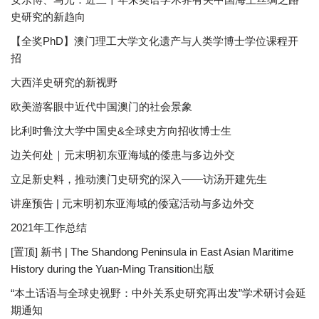
史研究的新趋向
【全奖PhD】澳门理工大学文化遗产与人类学博士学位课程开
招
大西洋史研究的新视野
欧美游客眼中近代中国澳门的社会景象
比利时鲁汶大学中国史&全球史方向招收博士生
边关何处｜元末明初东亚海域的倭患与多边外交
立足新史料，推动澳门史研究的深入——访汤开建先生
讲座预告 | 元末明初东亚海域的倭寇活动与多边外交
2021年工作总结
[置顶] 新书 | The Shandong Peninsula in East Asian Maritime
History during the Yuan-Ming Transition出版
“本土话语与全球史视野：中外关系史研究再出发”学术研讨会延
期通知