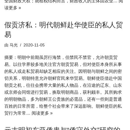
全国财政大权；就租税结构而言，财政收入的主体由农业…
阅
读更多 »
假贡济私：明代朝鲜赴华使臣的私人贸
易
由
马光
2020-11-05
摘要：明朝中前期虽厉行海禁，但禁民不禁官，允许朝贡贸
易。以往学界较多地关注官方朝贡贸易，但对使臣本身所从事
的私人或走私贸易却缺乏相应的关注。因明朝与朝鲜之间的密
切关系，明朝特意允许朝鲜官民来华贸易。朝鲜使臣借赴中国
朝贡之机，往往会携带大量的私人物品，在沿途的辽东、山东
或京师会同馆进行贸易，换取明朝商品，获利颇丰。其所购求
的明朝物品，多为朝鲜王公贵族的必需品，还有一些则是普通
百姓的日常所需，给整个社会带来了深远影响。朝鲜使臣的私
贸行为常常…
阅读更多 »