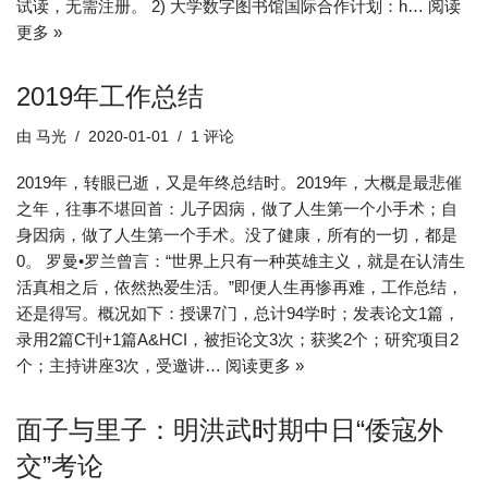
试读，无需注册。 2) 大学数字图书馆国际合作计划：h…
阅读
更多 »
2019年工作总结
由
马光
2020-01-01
1 评论
2019年，转眼已逝，又是年终总结时。2019年，大概是最悲催
之年，往事不堪回首：儿子因病，做了人生第一个小手术；自
身因病，做了人生第一个手术。没了健康，所有的一切，都是
0。 罗曼•罗兰曾言：“世界上只有一种英雄主义，就是在认清生
活真相之后，依然热爱生活。”即便人生再惨再难，工作总结，
还是得写。概况如下：授课7门，总计94学时；发表论文1篇，
录用2篇C刊+1篇A&HCI，被拒论文3次；获奖2个；研究项目2
个；主持讲座3次，受邀讲…
阅读更多 »
面子与里子：明洪武时期中日“倭寇外
交”考论