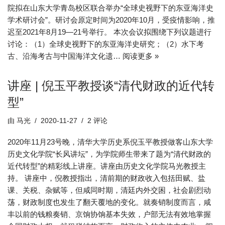
院拟在山东大学青岛校区联合举办“全球史视野下的东亚海洋史
学术研讨会”。研讨会原定时间为2020年10月，受疫情影响，推
迟至2021年8月19—21号举行。 本次会议拟围绕下列议题进行
讨论：（1）全球史视野下的东亚海洋史研究；（2）水下考
古、沿海考古与中国海洋文化遗…
阅读更多 »
讲座 | 倪玉平教授谈“清代财政的近代转
型”
由
马光
2020-11-27
2 评论
2020年11月23号晚，清华大学历史系倪玉平教授做客山东大学
历史文化学院“长风讲坛”，为学院师生带来了题为“清代财政的
近代转型”的精彩线上讲座。讲座由历史文化学院马光教授主
持。 讲座中，倪教授指出，清前期的财政收入包括田赋、盐
课、关税、杂赋等，但咸同时期，清廷内外交困，社会剧烈动
荡，财政制度也发生了翻天覆地的变化。就奏销制度而言，咸
丰以前的钱粮奏销、京饷协饷基本失效，户部无法有效地掌握