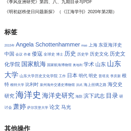
《季风亚洲研究》第四、八、九期目录与PDF
《明初赵秩使日问题新探》（《江海学刊》2020年第2期）
标签
Angela Schottenhammer
东亚海洋史
上海
2015年
mas
历史
倭寇
历史文
中国
历史文化
全球史
历史学
会议
作者
博士
山东
国家航海
学术
化学院
山东
国家航海博物馆
奥地利
大学
日本
根
明代
明史
山东大学历史文化学院
工作
普塔克
李庆新
海交史
特
比利时
海上丝绸之路
根特大学
泉州海外交通史博物馆
洪武
海洋史
海洋史研究
目录
滨下武志
研究
研
海防
萧婷
论文
马光
讨会
萨尔茨堡大学
其他操作