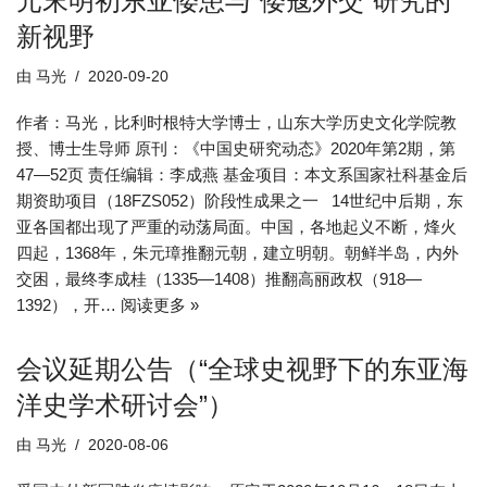
元末明初东亚倭患与“倭寇外交”研究的
新视野
由
马光
2020-09-20
作者：马光，比利时根特大学博士，山东大学历史文化学院教
授、博士生导师 原刊：《中国史研究动态》2020年第2期，第
47—52页 责任编辑：李成燕 基金项目：本文系国家社科基金后
期资助项目（18FZS052）阶段性成果之一 14世纪中后期，东
亚各国都出现了严重的动荡局面。中国，各地起义不断，烽火
四起，1368年，朱元璋推翻元朝，建立明朝。朝鲜半岛，内外
交困，最终李成桂（1335—1408）推翻高丽政权（918—
1392），开…
阅读更多 »
会议延期公告（“全球史视野下的东亚海
洋史学术研讨会”）
由
马光
2020-08-06