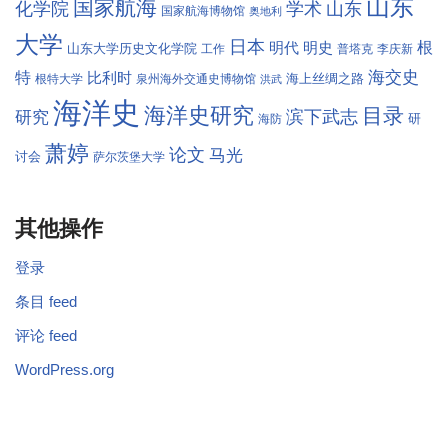
山东
国家航海
学术
化学院
山东
国家航海博物馆
奥地利
大学
日本
根
明代
明史
山东大学历史文化学院
工作
普塔克
李庆新
海交史
特
比利时
海上丝绸之路
根特大学
泉州海外交通史博物馆
洪武
海洋史
海洋史研究
目录
滨下武志
研究
研
海防
萧婷
论文
马光
讨会
萨尔茨堡大学
其他操作
登录
条目 feed
评论 feed
WordPress.org