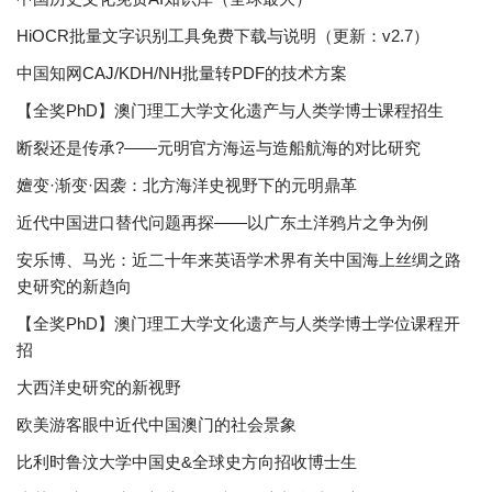
HiOCR批量文字识别工具免费下载与说明（更新：v2.7）
中国知网CAJ/KDH/NH批量转PDF的技术方案
【全奖PhD】澳门理工大学文化遗产与人类学博士课程招生
断裂还是传承?——元明官方海运与造船航海的对比研究
嬗变·渐变·因袭：北方海洋史视野下的元明鼎革
近代中国进口替代问题再探——以广东土洋鸦片之争为例
安乐博、马光：近二十年来英语学术界有关中国海上丝绸之路
史研究的新趋向
【全奖PhD】澳门理工大学文化遗产与人类学博士学位课程开
招
大西洋史研究的新视野
欧美游客眼中近代中国澳门的社会景象
比利时鲁汶大学中国史&全球史方向招收博士生