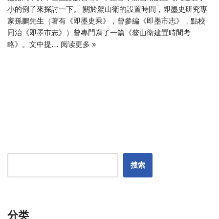
小的例子來探討一下。 關於鰲山衛的設置時間，即墨史研究專
家孫鵬先生（著有《即墨史乘》，曾參編《即墨市志》，點校
同治《即墨市志》）曾專門寫了一篇《鳌山衛建置時間考
略》。文中提…
阅读更多 »
搜索
分类