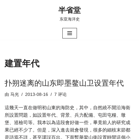
半省堂
跳
东亚海洋史
至
正
文
建置年代
扑朔迷离的山东即墨鳌山卫设置年代
由
马光
2013-08-16
7 评论
這幾天一直在做明初山東的海防史，其中，自然繞不開沿海衛
所設置問題，如設置年代、背景、兵力配備、屯田屯糧、墩
堡、巡檢司等。我本以為這段會好做一些，畢竟前人的研究成
果已經不少了。但是，深入進去就會發現，很多的細枝末節都
是語焉不詳，甚至謬誤百出。下面暫舉鰲山衛設置時間這個小