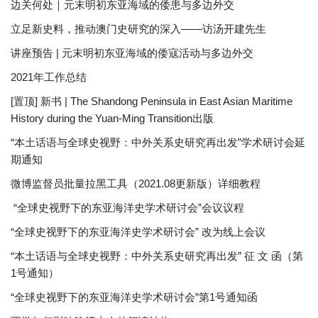
边关何处｜元末明初东亚海域的倭患与多边外交
立足新史料，推动澳门史研究的深入——访汤开建先生
讲座预告 | 元末明初东亚海域的倭寇活动与多边外交
2021年工作总结
[置顶] 新书 | The Shandong Peninsula in East Asian Maritime
History during the Yuan-Ming Transition出版
“本土话语与全球史视野：中外关系史研究再出发”学术研讨会延
期通知
微博监督员批量拉黑工具（2021.08更新版）详细教程
“全球史视野下的东亚海洋史学术研讨会”会议议程
“全球史视野下的东亚海洋史学术研讨会” 改为线上会议
“本土话语与全球史视野：中外关系史研究再出发” 征 文 函（第
1号通知）
“全球史视野下的东亚海洋史学术研讨会”第1号通知函