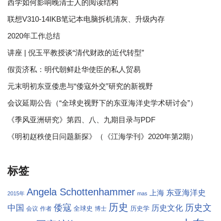
西学如何影响晚清士人的阅读结构
联想V310-14IKB笔记本电脑拆机清灰、升级内存
2020年工作总结
讲座 | 倪玉平教授谈“清代财政的近代转型”
假贡济私：明代朝鲜赴华使臣的私人贸易
元末明初东亚倭患与“倭寇外交”研究的新视野
会议延期公告（“全球史视野下的东亚海洋史学术研讨会”）
《季风亚洲研究》第四、八、九期目录与PDF
《明初赵秩使日问题新探》（《江海学刊》2020年第2期）
标签
Angela Schottenhammer
东亚海洋史
上海
2015年
mas
历史
倭寇
历史文
中国
历史文化
全球史
历史学
会议
作者
博士