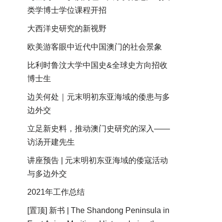
类学博士学位课程开招
大西洋史研究的新视野
欧美游客眼中近代中国澳门的社会景象
比利时鲁汶大学中国史&全球史方向招收
博士生
边关何处｜元末明初东亚海域的倭患与多
边外交
立足新史料，推动澳门史研究的深入——
访汤开建先生
讲座预告 | 元末明初东亚海域的倭寇活动
与多边外交
2021年工作总结
[置顶] 新书 | The Shandong Peninsula in