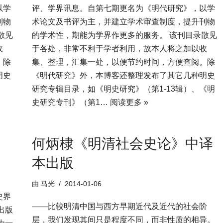
以学
评、学界讯息。自第七期更名为《明代研究》，以学
刊物
术论文及书评为主，并建立学术审查制度，提升刊物
散见
的学术性，期能为学界作更多的服务。 该刊目录散见
收
于各处，非常不利于学者利用，故本人将之加以收
。除
集、整理，汇集一处，以便节约时间，方便查阅。除
明史
《明代研究》外，本博客还整理发布了其它几种明史
研究专辑目录，如《明史研究》（第1-13辑）、《明
史研究专刊》（第1…
阅读更多 »
何炳棣《明清社会史论》中译
本出版
由
马光
2014-01-06
史界
——比较明清中国与西方早期近代及近代的社会阶
出版
层，我们发现其间只是程度不同，而非性质的相异。