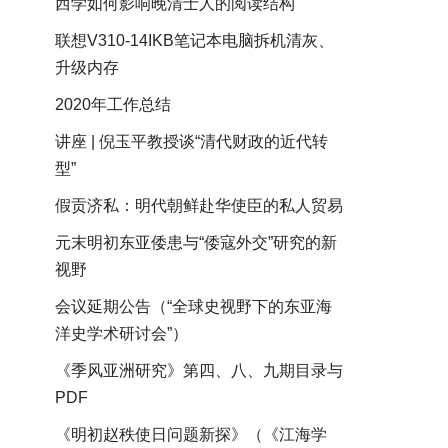
西学如何影响晚清士人的阅读结构
联想V310-14IKB笔记本电脑拆机清灰、
升级内存
2020年工作总结
讲座 | 倪玉平教授谈“清代财政的近代转
型”
假贡济私：明代朝鲜赴华使臣的私人贸易
元末明初东亚倭患与“倭寇外交”研究的新
视野
会议延期公告（“全球史视野下的东亚海
洋史学术研讨会”）
《季风亚洲研究》第四、八、九期目录与
PDF
《明初赵秩使日问题新探》（《江海学