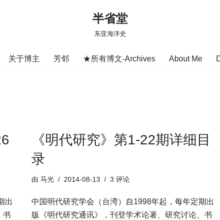
半省堂
东亚海洋史
关于博主
芳邻
★所有博文-Archives
About Me
6
《明代研究》第1-22期详细目
录
由
马光
2014-08-13
3 评论
期出
中国明代研究学会（台湾）自1998年起，每年定期出
、书
版《明代研究通讯》，刊登学术论著、研究讨论、书