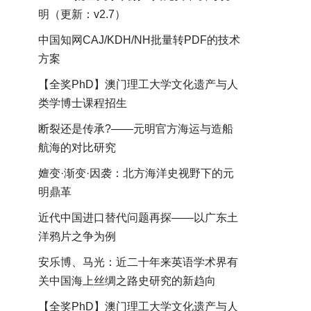
明（更新：v2.7）
中国知网CAJ/KDH/NH批量转PDF的技术
方案
【全奖PhD】澳门理工大学文化遗产与人
类学博士课程招生
断裂还是传承?——元明官方海运与造船
航海的对比研究
嬗变·渐变·因袭：北方海洋史视野下的元
明鼎革
近代中国进口替代问题再探——以广东土
洋鸦片之争为例
安乐博、马光：近二十年来英语学术界有
关中国海上丝绸之路史研究的新趋向
【全奖PhD】澳门理工大学文化遗产与人