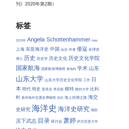
刊》2020年第2期）
标签
Angela Schottenhammer
2015年
mas
倭寇
中国
东亚海洋史
上海
全球史
会议
作者
历史
历史文化学院
历史文化
历史学
博士
国家航海
学术
山东
国家航海博物馆
奥地利
山东大学
日
山东大学历史文化学院
工作
本
根特
明代
明史
比利
普塔克
李庆新
根特大学
海交
时
海上丝绸之路
泉州海外交通史博物馆
洪武
海洋史
海洋史研究
史研究
海防
萧婷
目录
滨下武志
研讨会
萨尔茨堡大学