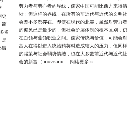
为一
劳力者与劳心者的界线，儒家中国可能比西方来得清
季
晰；但这样的界线，在所有的前近代与近代的文明社
明史
会差不多都存在。即使在现代的北美，虽然对劳力者
，简
的偏见已是最少的，但社会阶层体制的根本区别，仍
0多名
在白领与蓝领职业之间。儒家传统与价值，可能会对
，是
富人在得以进入统治精英时造成较大的压力，但同样
还编
的驱策与社会弱势情结，也在大多数前近代与近代社
会的新富（nouveaux …
阅读更多 »