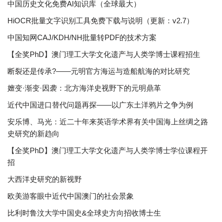
中国历史文化免费AI知识库（全球最大）
HiOCR批量文字识别工具免费下载与说明（更新：v2.7）
中国知网CAJ/KDH/NH批量转PDF的技术方案
【全奖PhD】澳门理工大学文化遗产与人类学博士课程招生
断裂还是传承?——元明官方海运与造船航海的对比研究
嬗变·渐变·因袭：北方海洋史视野下的元明鼎革
近代中国进口替代问题再探——以广东土洋鸦片之争为例
安乐博、马光：近二十年来英语学术界有关中国海上丝绸之路
史研究的新趋向
【全奖PhD】澳门理工大学文化遗产与人类学博士学位课程开
招
大西洋史研究的新视野
欧美游客眼中近代中国澳门的社会景象
比利时鲁汶大学中国史&全球史方向招收博士生