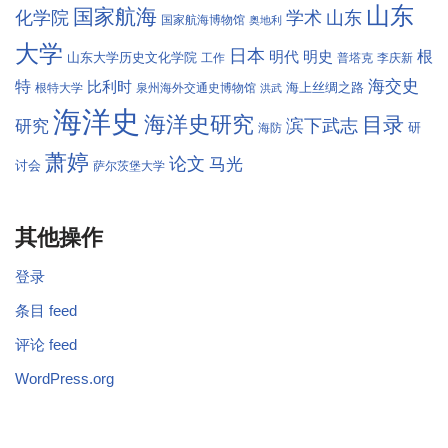
山东
国家航海
学术
化学院
山东
国家航海博物馆
奥地利
大学
日本
根
明代
明史
山东大学历史文化学院
工作
普塔克
李庆新
海交史
特
比利时
海上丝绸之路
根特大学
泉州海外交通史博物馆
洪武
海洋史
海洋史研究
目录
滨下武志
研究
研
海防
萧婷
论文
马光
讨会
萨尔茨堡大学
其他操作
登录
条目 feed
评论 feed
WordPress.org