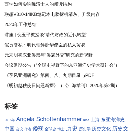
西学如何影响晚清士人的阅读结构
联想V310-14IKB笔记本电脑拆机清灰、升级内存
2020年工作总结
讲座 | 倪玉平教授谈“清代财政的近代转型”
假贡济私：明代朝鲜赴华使臣的私人贸易
元末明初东亚倭患与“倭寇外交”研究的新视野
会议延期公告（“全球史视野下的东亚海洋史学术研讨会”）
《季风亚洲研究》第四、八、九期目录与PDF
《明初赵秩使日问题新探》（《江海学刊》2020年第2期）
标签
Angela Schottenhammer
东亚海洋史
上海
2015年
mas
历史
倭寇
历史文
中国
历史文化
全球史
历史学
会议
作者
博士