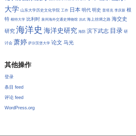
大学
日本
根
明代
明史
山东大学历史文化学院
工作
普塔克
李庆新
海交史
特
比利时
海上丝绸之路
根特大学
泉州海外交通史博物馆
洪武
海洋史
海洋史研究
目录
滨下武志
研究
研
海防
萧婷
论文
马光
讨会
萨尔茨堡大学
其他操作
登录
条目 feed
评论 feed
WordPress.org