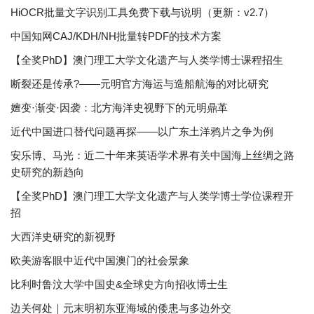
HiOCR批量文字识别工具免费下载与说明（更新：v2.7）
中国知网CAJ/KDH/NH批量转PDF的技术方案
【全奖PhD】澳门理工大学文化遗产与人类学博士课程招生
断裂还是传承?——元明官方海运与造船航海的对比研究
嬗变·渐变·因袭：北方海洋史视野下的元明鼎革
近代中国进口替代问题再探——以广东土洋鸦片之争为例
安乐博、马光：近二十年来英语学术界有关中国海上丝绸之路
史研究的新趋向
【全奖PhD】澳门理工大学文化遗产与人类学博士学位课程开
招
大西洋史研究的新视野
欧美游客眼中近代中国澳门的社会景象
比利时鲁汶大学中国史&全球史方向招收博士生
边关何处｜元末明初东亚海域的倭患与多边外交