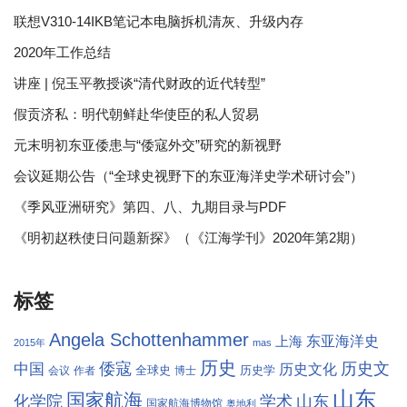
联想V310-14IKB笔记本电脑拆机清灰、升级内存
2020年工作总结
讲座 | 倪玉平教授谈“清代财政的近代转型”
假贡济私：明代朝鲜赴华使臣的私人贸易
元末明初东亚倭患与“倭寇外交”研究的新视野
会议延期公告（“全球史视野下的东亚海洋史学术研讨会”）
《季风亚洲研究》第四、八、九期目录与PDF
《明初赵秩使日问题新探》（《江海学刊》2020年第2期）
标签
Angela Schottenhammer
东亚海洋史
上海
2015年
mas
历史
倭寇
历史文
中国
历史文化
全球史
历史学
会议
作者
博士
山东
国家航海
学术
化学院
山东
国家航海博物馆
奥地利