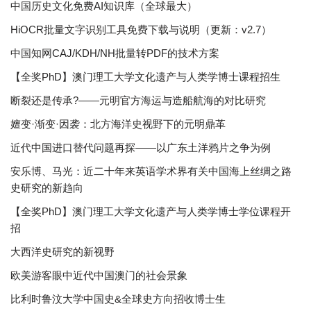
中国历史文化免费AI知识库（全球最大）
HiOCR批量文字识别工具免费下载与说明（更新：v2.7）
中国知网CAJ/KDH/NH批量转PDF的技术方案
【全奖PhD】澳门理工大学文化遗产与人类学博士课程招生
断裂还是传承?——元明官方海运与造船航海的对比研究
嬗变·渐变·因袭：北方海洋史视野下的元明鼎革
近代中国进口替代问题再探——以广东土洋鸦片之争为例
安乐博、马光：近二十年来英语学术界有关中国海上丝绸之路
史研究的新趋向
【全奖PhD】澳门理工大学文化遗产与人类学博士学位课程开
招
大西洋史研究的新视野
欧美游客眼中近代中国澳门的社会景象
比利时鲁汶大学中国史&全球史方向招收博士生