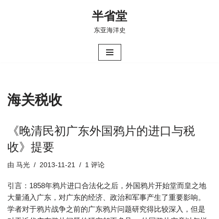
半省堂
跳
东亚海洋史
至
正
文
海关税收
《晚清民初广东外国鸦片的进口与税
收》提要
由
马光
2013-11-21
1 评论
引言：1858年鸦片进口合法化之后，外国鸦片开始堂而皇之地
大量涌入广东，对广东的经济、政治和军事产生了重要影响。
学者对于鸦片战争之前的广东鸦片问题研究得比较深入，但是