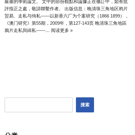
嚴肅的學術論文。 文中的部份觀點和論據正在修訂中，如有批
評指正之處，敬請聯繫作者。 出版信息：晚清珠三角地区鸦片
贸易、走私与缉私——以新香六厂为个案研究（1866 1899），
《澳门研究》第55期，2009年，第127-143页 晚清珠三角地區
鴉片走私與緝私——…
阅读更多 »
搜索