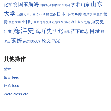
山东
国家航海
学术
化学院
山东
国家航海博物馆
奥地利
大学
日本
根
明代
明史
山东大学历史文化学院
工作
普塔克
李庆新
海交史
特
比利时
海上丝绸之路
根特大学
泉州海外交通史博物馆
洪武
海洋史
海洋史研究
目录
滨下武志
研究
研
海防
萧婷
论文
马光
讨会
萨尔茨堡大学
其他操作
登录
条目 feed
评论 feed
WordPress.org