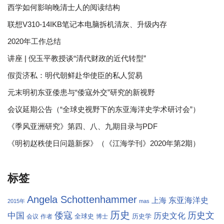
西学如何影响晚清士人的阅读结构
联想V310-14IKB笔记本电脑拆机清灰、升级内存
2020年工作总结
讲座 | 倪玉平教授谈“清代财政的近代转型”
假贡济私：明代朝鲜赴华使臣的私人贸易
元末明初东亚倭患与“倭寇外交”研究的新视野
会议延期公告（“全球史视野下的东亚海洋史学术研讨会”）
《季风亚洲研究》第四、八、九期目录与PDF
《明初赵秩使日问题新探》（《江海学刊》2020年第2期）
标签
Angela Schottenhammer
东亚海洋史
上海
2015年
mas
历史
倭寇
历史文
中国
历史文化
全球史
历史学
会议
作者
博士