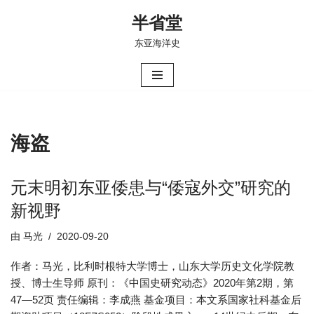
半省堂
跳
东亚海洋史
至
正
文
海盗
元末明初东亚倭患与“倭寇外交”研究的
新视野
由
马光
2020-09-20
作者：马光，比利时根特大学博士，山东大学历史文化学院教
授、博士生导师 原刊：《中国史研究动态》2020年第2期，第
47—52页 责任编辑：李成燕 基金项目：本文系国家社科基金后