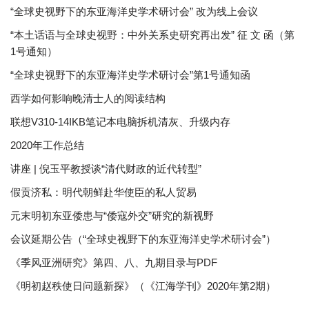
“全球史视野下的东亚海洋史学术研讨会” 改为线上会议
“本土话语与全球史视野：中外关系史研究再出发” 征 文 函（第
1号通知）
“全球史视野下的东亚海洋史学术研讨会”第1号通知函
西学如何影响晚清士人的阅读结构
联想V310-14IKB笔记本电脑拆机清灰、升级内存
2020年工作总结
讲座 | 倪玉平教授谈“清代财政的近代转型”
假贡济私：明代朝鲜赴华使臣的私人贸易
元末明初东亚倭患与“倭寇外交”研究的新视野
会议延期公告（“全球史视野下的东亚海洋史学术研讨会”）
《季风亚洲研究》第四、八、九期目录与PDF
《明初赵秩使日问题新探》（《江海学刊》2020年第2期）