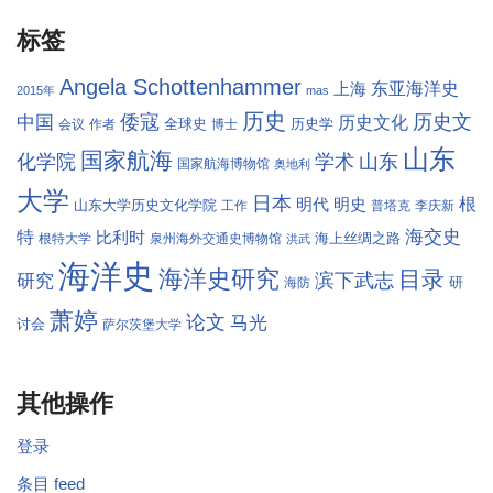
标签
Angela Schottenhammer
东亚海洋史
上海
2015年
mas
历史
倭寇
历史文
中国
历史文化
全球史
历史学
会议
作者
博士
山东
国家航海
学术
化学院
山东
国家航海博物馆
奥地利
大学
日本
根
明代
明史
山东大学历史文化学院
工作
普塔克
李庆新
海交史
特
比利时
海上丝绸之路
根特大学
泉州海外交通史博物馆
洪武
海洋史
海洋史研究
目录
滨下武志
研究
研
海防
萧婷
论文
马光
讨会
萨尔茨堡大学
其他操作
登录
条目 feed