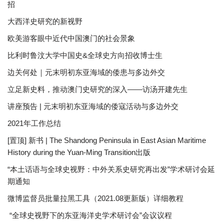
招
大西洋史研究的新视野
欧美游客眼中近代中国澳门的社会景象
比利时鲁汶大学中国史&全球史方向招收博士生
边关何处｜元末明初东亚海域的倭患与多边外交
立足新史料，推动澳门史研究的深入——访汤开建先生
讲座预告 | 元末明初东亚海域的倭寇活动与多边外交
2021年工作总结
[置顶] 新书 | The Shandong Peninsula in East Asian Maritime
History during the Yuan-Ming Transition出版
“本土话语与全球史视野：中外关系史研究再出发”学术研讨会延
期通知
微博监督员批量拉黑工具（2021.08更新版）详细教程
“全球史视野下的东亚海洋史学术研讨会”会议议程