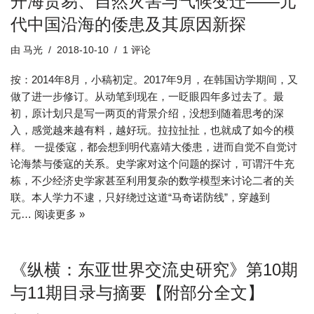
开海贸易、自然灾害与气候变迁——元
代中国沿海的倭患及其原因新探
由
马光
2018-10-10
1 评论
按：2014年8月，小稿初定。2017年9月，在韩国访学期间，又
做了进一步修订。从动笔到现在，一眨眼四年多过去了。最
初，原计划只是写一两页的背景介绍，没想到随着思考的深
入，感觉越来越有料，越好玩。拉拉扯扯，也就成了如今的模
样。 一提倭寇，都会想到明代嘉靖大倭患，进而自觉不自觉讨
论海禁与倭寇的关系。史学家对这个问题的探讨，可谓汗牛充
栋，不少经济史学家甚至利用复杂的数学模型来讨论二者的关
联。本人学力不逮，只好绕过这道“马奇诺防线”，穿越到
元…
阅读更多 »
《纵横：东亚世界交流史研究》第10期
与11期目录与摘要【附部分全文】