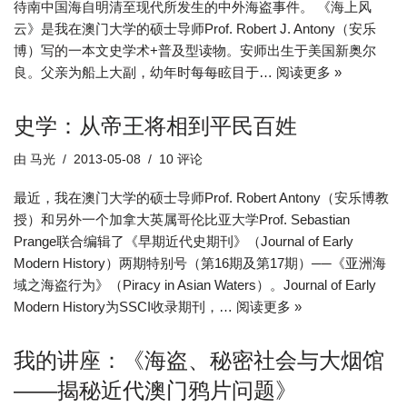
待南中国海自明清至现代所发生的中外海盗事件。 《海上风
云》是我在澳门大学的硕士导师Prof. Robert J. Antony（安乐
博）写的一本文史学术+普及型读物。安师出生于美国新奥尔
良。父亲为船上大副，幼年时每每眩目于…
阅读更多 »
史学：从帝王将相到平民百姓
由
马光
2013-05-08
10 评论
最近，我在澳门大学的硕士导师Prof. Robert Antony（安乐博教
授）和另外一个加拿大英属哥伦比亚大学Prof. Sebastian
Prange联合编辑了《早期近代史期刊》（Journal of Early
Modern History）两期特别号（第16期及第17期）──《亚洲海
域之海盗行为》（Piracy in Asian Waters）。Journal of Early
Modern History为SSCI收录期刊，…
阅读更多 »
我的讲座：《海盗、秘密社会与大烟馆
——揭秘近代澳门鸦片问题》