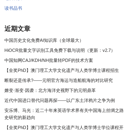
读书品书
近期文章
中国历史文化免费AI知识库（全球最大）
HiOCR批量文字识别工具免费下载与说明（更新：v2.7）
中国知网CAJ/KDH/NH批量转PDF的技术方案
【全奖PhD】澳门理工大学文化遗产与人类学博士课程招生
断裂还是传承?——元明官方海运与造船航海的对比研究
嬗变·渐变·因袭：北方海洋史视野下的元明鼎革
近代中国进口替代问题再探——以广东土洋鸦片之争为例
安乐博、马光：近二十年来英语学术界有关中国海上丝绸之路
史研究的新趋向
【全奖PhD】澳门理工大学文化遗产与人类学博士学位课程开