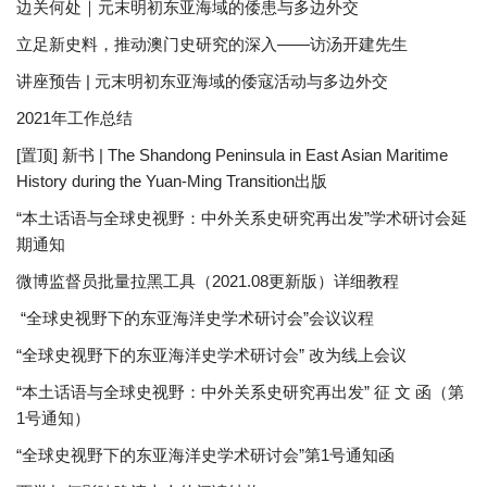
边关何处｜元末明初东亚海域的倭患与多边外交
立足新史料，推动澳门史研究的深入——访汤开建先生
讲座预告 | 元末明初东亚海域的倭寇活动与多边外交
2021年工作总结
[置顶] 新书 | The Shandong Peninsula in East Asian Maritime
History during the Yuan-Ming Transition出版
“本土话语与全球史视野：中外关系史研究再出发”学术研讨会延
期通知
微博监督员批量拉黑工具（2021.08更新版）详细教程
“全球史视野下的东亚海洋史学术研讨会”会议议程
“全球史视野下的东亚海洋史学术研讨会” 改为线上会议
“本土话语与全球史视野：中外关系史研究再出发” 征 文 函（第
1号通知）
“全球史视野下的东亚海洋史学术研讨会”第1号通知函