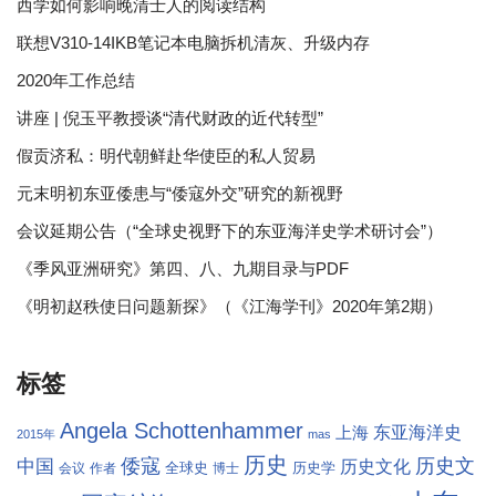
西学如何影响晚清士人的阅读结构
联想V310-14IKB笔记本电脑拆机清灰、升级内存
2020年工作总结
讲座 | 倪玉平教授谈“清代财政的近代转型”
假贡济私：明代朝鲜赴华使臣的私人贸易
元末明初东亚倭患与“倭寇外交”研究的新视野
会议延期公告（“全球史视野下的东亚海洋史学术研讨会”）
《季风亚洲研究》第四、八、九期目录与PDF
《明初赵秩使日问题新探》（《江海学刊》2020年第2期）
标签
Angela Schottenhammer
东亚海洋史
上海
2015年
mas
历史
倭寇
历史文
中国
历史文化
全球史
历史学
会议
作者
博士