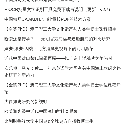
HiOCR批量文字识别工具免费下载与说明（更新：v2.7）
中国知网CAJ/KDH/NH批量转PDF的技术方案
【全奖PhD】澳门理工大学文化遗产与人类学博士课程招生
断裂还是传承?——元明官方海运与造船航海的对比研究
嬗变·渐变·因袭：北方海洋史视野下的元明鼎革
近代中国进口替代问题再探——以广东土洋鸦片之争为例
安乐博、马光：近二十年来英语学术界有关中国海上丝绸之路
史研究的新趋向
【全奖PhD】澳门理工大学文化遗产与人类学博士学位课程开
招
大西洋史研究的新视野
欧美游客眼中近代中国澳门的社会景象
比利时鲁汶大学中国史&全球史方向招收博士生