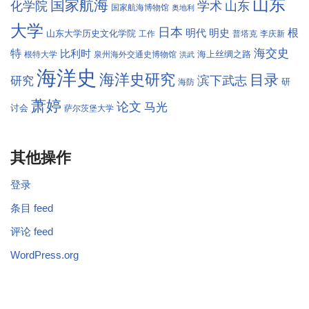
山东
国家航海
学术
化学院
山东
国家航海博物馆
奥地利
大学
日本
根
明代
明史
山东大学历史文化学院
工作
普塔克
李庆新
海交史
特
比利时
海上丝绸之路
根特大学
泉州海外交通史博物馆
洪武
海洋史
海洋史研究
目录
滨下武志
研究
研
海防
萧婷
论文
马光
讨会
萨尔茨堡大学
其他操作
登录
条目 feed
评论 feed
WordPress.org