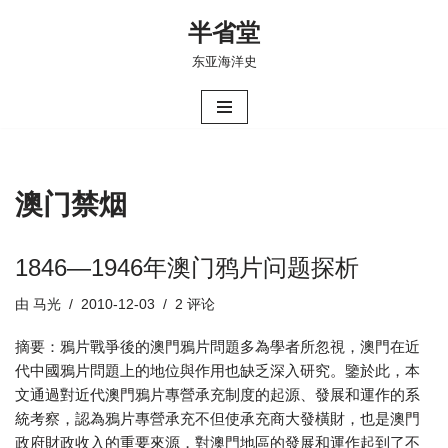
半省堂
跳
东亚海洋史
至
正
文
澳门禁烟
1846—1946年澳门鸦片问题探析
由
马光
2010-12-03
2 评论
摘要：鴉片戰爭後的澳門鴉片問題多為學者所忽視，澳門在近
代中國鴉片問題上的地位與作用也缺乏深入研究。鑒於此，本
文通過對近代澳門鴉片專營承充制度的起源、發展和運作的系
統考察，認為鴉片專營承充不但使承充商大發橫財，也是澳門
政府財政收入的重要來源，對澳門地區的發展和運作起到了不