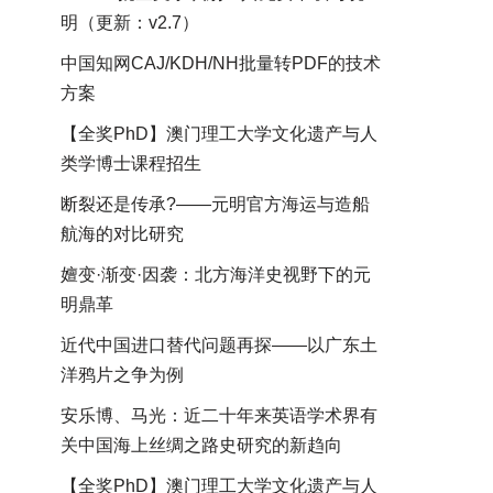
明（更新：v2.7）
中国知网CAJ/KDH/NH批量转PDF的技术
方案
【全奖PhD】澳门理工大学文化遗产与人
类学博士课程招生
断裂还是传承?——元明官方海运与造船
航海的对比研究
嬗变·渐变·因袭：北方海洋史视野下的元
明鼎革
近代中国进口替代问题再探——以广东土
洋鸦片之争为例
安乐博、马光：近二十年来英语学术界有
关中国海上丝绸之路史研究的新趋向
【全奖PhD】澳门理工大学文化遗产与人