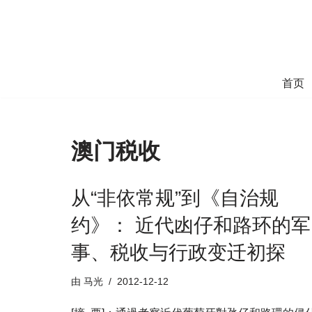
跳
至
正
首页
文
澳门税收
从“非依常规”到《自治规
约》： 近代凼仔和路环的军
事、税收与行政变迁初探
由
马光
2012-12-12