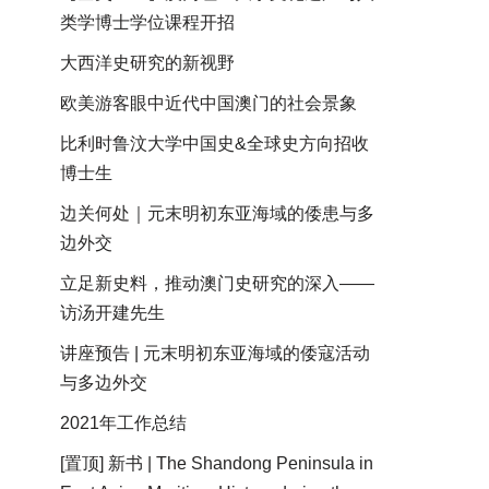
类学博士学位课程开招
大西洋史研究的新视野
欧美游客眼中近代中国澳门的社会景象
比利时鲁汶大学中国史&全球史方向招收
博士生
边关何处｜元末明初东亚海域的倭患与多
边外交
立足新史料，推动澳门史研究的深入——
访汤开建先生
讲座预告 | 元末明初东亚海域的倭寇活动
与多边外交
2021年工作总结
[置顶] 新书 | The Shandong Peninsula in