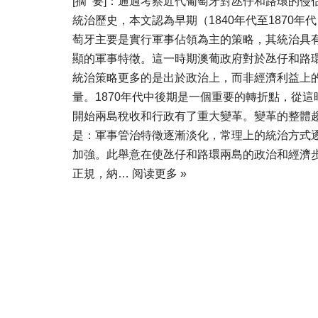
[摘 要]：通過考察近代葡萄牙對氹仔和路環的侵
統治歷史，本文認為早期（1840年代至1870年
萄牙主要是實行軍事佔領為主的策略，其統治具
顯的軍事特徵。這一時期澳葡政府對於氹仔和路
統治策略更多的是出於政治上，而非經濟利益上
量。1870年代中後期是一個重要的轉折點，從這
開始兩島稅收和行政有了重大變革。變革的整體
是：軍事管治特徵逐漸淡化，常理上的統治方式
加強。此舉意在使氹仔和路環兩島的政治和經濟
正規，納…
阅读更多 »