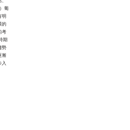
佔、
代）葡
有明
環的
的考
時期
趨勢
逐漸
步入