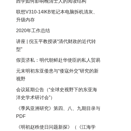
西学如何影响晚清士人的阅读结构
联想V310-14IKB笔记本电脑拆机清灰、
升级内存
2020年工作总结
讲座 | 倪玉平教授谈“清代财政的近代转
型”
假贡济私：明代朝鲜赴华使臣的私人贸易
元末明初东亚倭患与“倭寇外交”研究的新
视野
会议延期公告（“全球史视野下的东亚海
洋史学术研讨会”）
《季风亚洲研究》第四、八、九期目录与
PDF
《明初赵秩使日问题新探》（《江海学