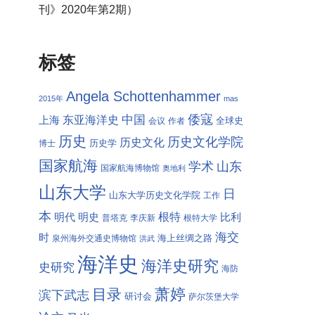
刊》2020年第2期）
标签
Angela Schottenhammer
2015年
mas
倭寇
中国
东亚海洋史
上海
全球史
会议
作者
历史
历史文化学院
历史文化
历史学
博士
国家航海
学术
山东
国家航海博物馆
奥地利
山东大学
日
山东大学历史文化学院
工作
本
根特
明代
明史
比利
普塔克
李庆新
根特大学
海交
时
海上丝绸之路
泉州海外交通史博物馆
洪武
海洋史
海洋史研究
史研究
海防
萧婷
目录
滨下武志
研讨会
萨尔茨堡大学