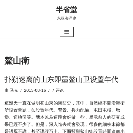
半省堂
跳
东亚海洋史
至
正
文
鰲山衛
扑朔迷离的山东即墨鳌山卫设置年代
由
马光
2013-08-16
7 评论
這幾天一直在做明初山東的海防史，其中，自然繞不開沿海衛
所設置問題，如設置年代、背景、兵力配備、屯田屯糧、墩
堡、巡檢司等。我本以為這段會好做一些，畢竟前人的研究成
果已經不少了。但是，深入進去就會發現，很多的細枝末節都
是語焉不詳，甚至謬誤百出。下面暫舉鰲山衛設置時間這個小