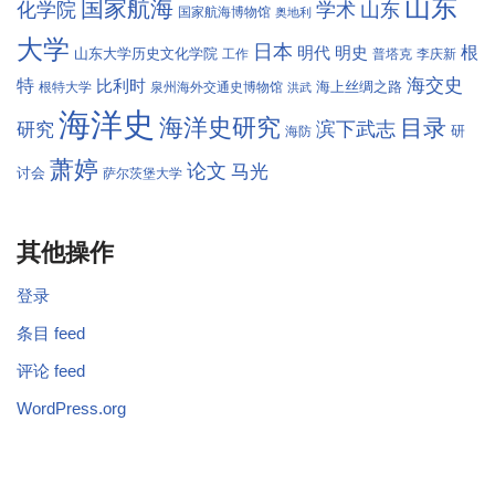
山东
国家航海
学术
化学院
山东
国家航海博物馆
奥地利
大学
日本
根
明代
明史
山东大学历史文化学院
工作
普塔克
李庆新
海交史
特
比利时
海上丝绸之路
根特大学
泉州海外交通史博物馆
洪武
海洋史
海洋史研究
目录
滨下武志
研究
研
海防
萧婷
论文
马光
讨会
萨尔茨堡大学
其他操作
登录
条目 feed
评论 feed
WordPress.org