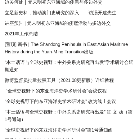
边关何处｜元末明初东亚海域的倭患与多边外交
立足新史料，推动澳门史研究的深入——访汤开建先生
讲座预告 | 元末明初东亚海域的倭寇活动与多边外交
2021年工作总结
[置顶] 新书 | The Shandong Peninsula in East Asian Maritime
History during the Yuan-Ming Transition出版
“本土话语与全球史视野：中外关系史研究再出发”学术研讨会延
期通知
微博监督员批量拉黑工具（2021.08更新版）详细教程
“全球史视野下的东亚海洋史学术研讨会”会议议程
“全球史视野下的东亚海洋史学术研讨会” 改为线上会议
“本土话语与全球史视野：中外关系史研究再出发” 征 文 函（第
1号通知）
“全球史视野下的东亚海洋史学术研讨会”第1号通知函