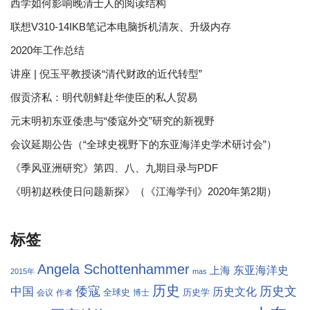
西学如何影响晚清士人的阅读结构
联想V310-14IKB笔记本电脑拆机清灰、升级内存
2020年工作总结
讲座 | 倪玉平教授谈“清代财政的近代转型”
假贡济私：明代朝鲜赴华使臣的私人贸易
元末明初东亚倭患与“倭寇外交”研究的新视野
会议延期公告（“全球史视野下的东亚海洋史学术研讨会”）
《季风亚洲研究》第四、八、九期目录与PDF
《明初赵秩使日问题新探》（《江海学刊》2020年第2期）
标签
Angela Schottenhammer
东亚海洋史
上海
2015年
mas
历史
倭寇
历史文
中国
历史文化
全球史
历史学
会议
作者
博士