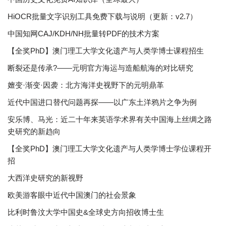
HiOCR批量文字识别工具免费下载与说明（更新：v2.7）
中国知网CAJ/KDH/NH批量转PDF的技术方案
【全奖PhD】澳门理工大学文化遗产与人类学博士课程招生
断裂还是传承?——元明官方海运与造船航海的对比研究
嬗变·渐变·因袭：北方海洋史视野下的元明鼎革
近代中国进口替代问题再探——以广东土洋鸦片之争为例
安乐博、马光：近二十年来英语学术界有关中国海上丝绸之路
史研究的新趋向
【全奖PhD】澳门理工大学文化遗产与人类学博士学位课程开
招
大西洋史研究的新视野
欧美游客眼中近代中国澳门的社会景象
比利时鲁汶大学中国史&全球史方向招收博士生