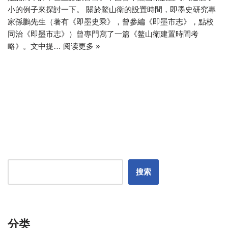
小的例子來探討一下。 關於鰲山衛的設置時間，即墨史研究專
家孫鵬先生（著有《即墨史乘》，曾參編《即墨市志》，點校
同治《即墨市志》）曾專門寫了一篇《鳌山衛建置時間考
略》。文中提…
阅读更多 »
搜索
分类