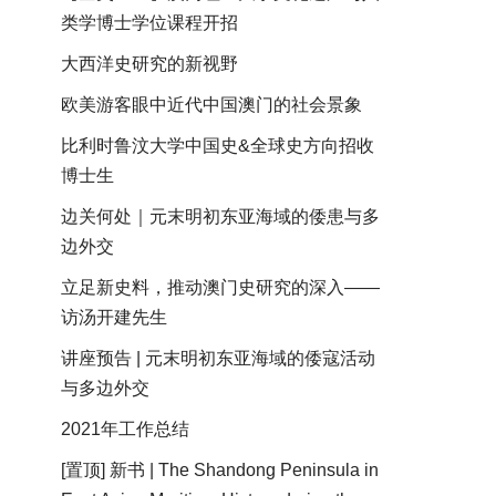
类学博士学位课程开招
大西洋史研究的新视野
欧美游客眼中近代中国澳门的社会景象
比利时鲁汶大学中国史&全球史方向招收
博士生
边关何处｜元末明初东亚海域的倭患与多
边外交
立足新史料，推动澳门史研究的深入——
访汤开建先生
讲座预告 | 元末明初东亚海域的倭寇活动
与多边外交
2021年工作总结
[置顶] 新书 | The Shandong Peninsula in