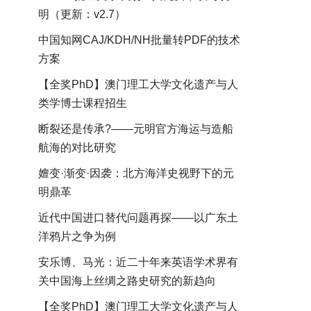
明（更新：v2.7）
中国知网CAJ/KDH/NH批量转PDF的技术
方案
【全奖PhD】澳门理工大学文化遗产与人
类学博士课程招生
断裂还是传承?——元明官方海运与造船
航海的对比研究
嬗变·渐变·因袭：北方海洋史视野下的元
明鼎革
近代中国进口替代问题再探——以广东土
洋鸦片之争为例
安乐博、马光：近二十年来英语学术界有
关中国海上丝绸之路史研究的新趋向
【全奖PhD】澳门理工大学文化遗产与人