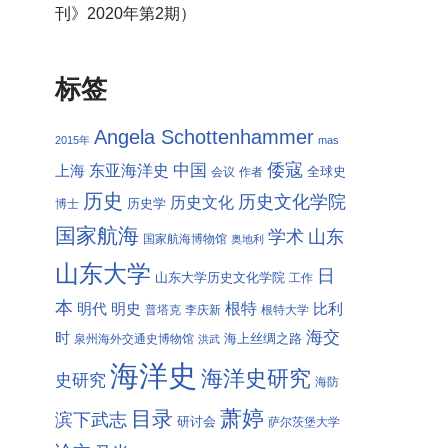
刊》2020年第2期）
标签
Angela Schottenhammer
2015年
mas
倭寇
中国
东亚海洋史
上海
全球史
会议
作者
历史
历史文化学院
历史文化
历史学
博士
国家航海
学术
山东
国家航海博物馆
奥地利
山东大学
日
山东大学历史文化学院
工作
本
根特
明代
明史
比利
普塔克
李庆新
根特大学
海交
时
海上丝绸之路
泉州海外交通史博物馆
洪武
海洋史
海洋史研究
史研究
海防
萧婷
目录
滨下武志
研讨会
萨尔茨堡大学