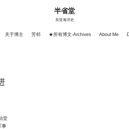
半省堂
东亚海洋史
关于博主
芳邻
★所有博文-Archives
About Me
进
始堂
军事