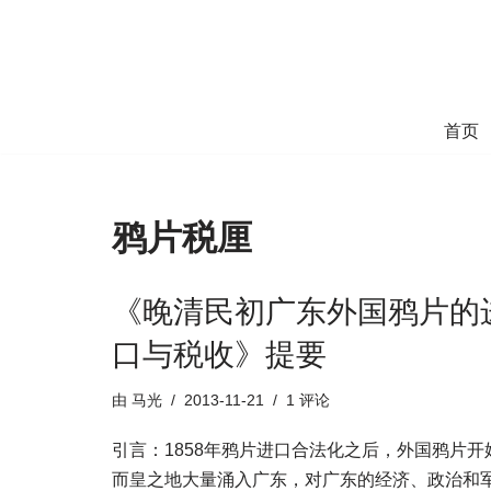
跳
至
正
首页
文
鸦片税厘
《晚清民初广东外国鸦片的
口与税收》提要
由
马光
2013-11-21
1 评论
引言：1858年鸦片进口合法化之后，外国鸦片开
而皇之地大量涌入广东，对广东的经济、政治和