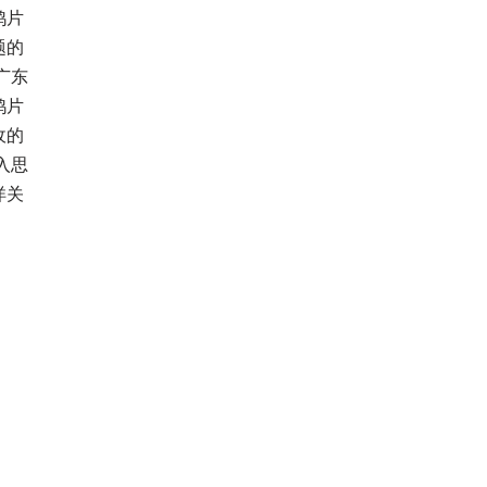
鸦片
题的
广东
鸦片
收的
入思
洋关