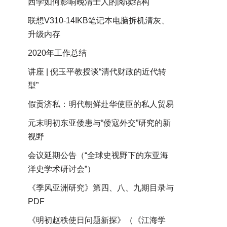
西学如何影响晚清士人的阅读结构
联想V310-14IKB笔记本电脑拆机清灰、
升级内存
2020年工作总结
讲座 | 倪玉平教授谈“清代财政的近代转
型”
假贡济私：明代朝鲜赴华使臣的私人贸易
元末明初东亚倭患与“倭寇外交”研究的新
视野
会议延期公告（“全球史视野下的东亚海
洋史学术研讨会”）
《季风亚洲研究》第四、八、九期目录与
PDF
《明初赵秩使日问题新探》（《江海学