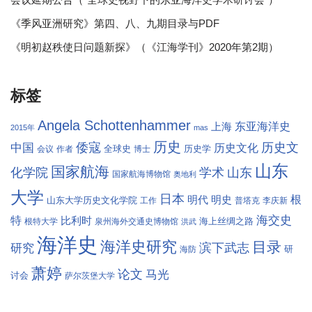
《季风亚洲研究》第四、八、九期目录与PDF
《明初赵秩使日问题新探》（《江海学刊》2020年第2期）
标签
Angela Schottenhammer
东亚海洋史
上海
2015年
mas
历史
倭寇
历史文
中国
历史文化
全球史
历史学
会议
作者
博士
山东
国家航海
学术
化学院
山东
国家航海博物馆
奥地利
大学
日本
根
明代
明史
山东大学历史文化学院
工作
普塔克
李庆新
海交史
特
比利时
海上丝绸之路
根特大学
泉州海外交通史博物馆
洪武
海洋史
海洋史研究
目录
滨下武志
研究
研
海防
萧婷
论文
马光
讨会
萨尔茨堡大学