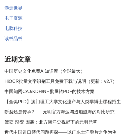
游走世界
电子资源
电脑科技
读书品书
近期文章
中国历史文化免费AI知识库（全球最大）
HiOCR批量文字识别工具免费下载与说明（更新：v2.7）
中国知网CAJ/KDH/NH批量转PDF的技术方案
【全奖PhD】澳门理工大学文化遗产与人类学博士课程招生
断裂还是传承?——元明官方海运与造船航海的对比研究
嬗变·渐变·因袭：北方海洋史视野下的元明鼎革
近代中国进口替代问题再探——以广东土洋鸦片之争为例