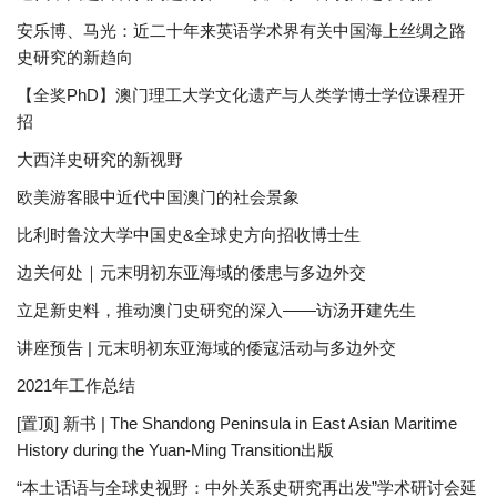
安乐博、马光：近二十年来英语学术界有关中国海上丝绸之路
史研究的新趋向
【全奖PhD】澳门理工大学文化遗产与人类学博士学位课程开
招
大西洋史研究的新视野
欧美游客眼中近代中国澳门的社会景象
比利时鲁汶大学中国史&全球史方向招收博士生
边关何处｜元末明初东亚海域的倭患与多边外交
立足新史料，推动澳门史研究的深入——访汤开建先生
讲座预告 | 元末明初东亚海域的倭寇活动与多边外交
2021年工作总结
[置顶] 新书 | The Shandong Peninsula in East Asian Maritime
History during the Yuan-Ming Transition出版
“本土话语与全球史视野：中外关系史研究再出发”学术研讨会延