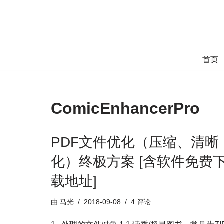
跳
至
正
首页
文
ComicEnhancerPro
PDF文件优化（压缩、清晰
化）终极方案 [含软件免费
载地址]
由
马光
2018-09-08
4 评论