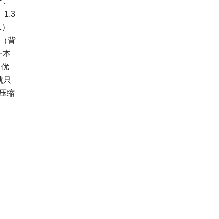
P、
1.3
1）
晰（背
一本
，优
就只
地压缩