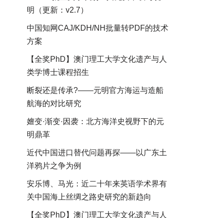
明（更新：v2.7）
中国知网CAJ/KDH/NH批量转PDF的技术
方案
【全奖PhD】澳门理工大学文化遗产与人
类学博士课程招生
断裂还是传承?——元明官方海运与造船
航海的对比研究
嬗变·渐变·因袭：北方海洋史视野下的元
明鼎革
近代中国进口替代问题再探——以广东土
洋鸦片之争为例
安乐博、马光：近二十年来英语学术界有
关中国海上丝绸之路史研究的新趋向
【全奖PhD】澳门理工大学文化遗产与人