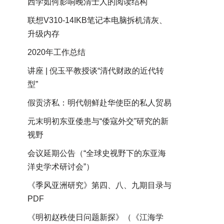
西学如何影响晚清士人的阅读结构
联想V310-14IKB笔记本电脑拆机清灰、
升级内存
2020年工作总结
讲座 | 倪玉平教授谈“清代财政的近代转
型”
假贡济私：明代朝鲜赴华使臣的私人贸易
元末明初东亚倭患与“倭寇外交”研究的新
视野
会议延期公告（“全球史视野下的东亚海
洋史学术研讨会”）
《季风亚洲研究》第四、八、九期目录与
PDF
《明初赵秩使日问题新探》（《江海学