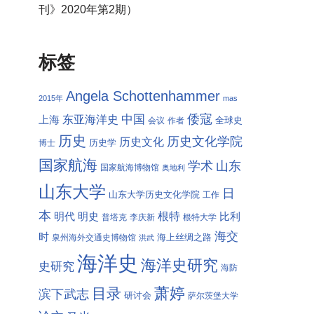
刊》2020年第2期）
标签
Angela Schottenhammer
2015年
mas
倭寇
中国
东亚海洋史
上海
全球史
会议
作者
历史
历史文化学院
历史文化
历史学
博士
国家航海
学术
山东
国家航海博物馆
奥地利
山东大学
日
山东大学历史文化学院
工作
本
根特
明代
明史
比利
普塔克
李庆新
根特大学
海交
时
海上丝绸之路
泉州海外交通史博物馆
洪武
海洋史
海洋史研究
史研究
海防
萧婷
目录
滨下武志
研讨会
萨尔茨堡大学