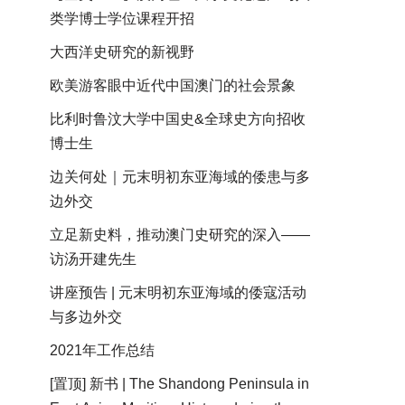
类学博士学位课程开招
大西洋史研究的新视野
欧美游客眼中近代中国澳门的社会景象
比利时鲁汶大学中国史&全球史方向招收
博士生
边关何处｜元末明初东亚海域的倭患与多
边外交
立足新史料，推动澳门史研究的深入——
访汤开建先生
讲座预告 | 元末明初东亚海域的倭寇活动
与多边外交
2021年工作总结
[置顶] 新书 | The Shandong Peninsula in