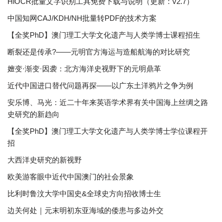
HiOCR批量文字识别工具免费下载与说明（更新：v2.7）
中国知网CAJ/KDH/NH批量转PDF的技术方案
【全奖PhD】澳门理工大学文化遗产与人类学博士课程招生
断裂还是传承?——元明官方海运与造船航海的对比研究
嬗变·渐变·因袭：北方海洋史视野下的元明鼎革
近代中国进口替代问题再探——以广东土洋鸦片之争为例
安乐博、马光：近二十年来英语学术界有关中国海上丝绸之路
史研究的新趋向
【全奖PhD】澳门理工大学文化遗产与人类学博士学位课程开
招
大西洋史研究的新视野
欧美游客眼中近代中国澳门的社会景象
比利时鲁汶大学中国史&全球史方向招收博士生
边关何处｜元末明初东亚海域的倭患与多边外交