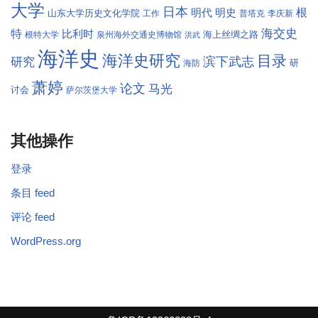
大学
日本
根
明代
明史
山东大学历史文化学院
工作
普塔克
李庆新
海交史
特
比利时
海上丝绸之路
根特大学
泉州海外交通史博物馆
洪武
海洋史
海洋史研究
目录
滨下武志
研究
研
海防
萧婷
论文
马光
讨会
萨尔茨堡大学
其他操作
登录
条目 feed
评论 feed
WordPress.org