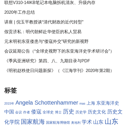
联想V310-14IKB笔记本电脑拆机清灰、升级内存
2020年工作总结
讲座 | 倪玉平教授谈“清代财政的近代转型”
假贡济私：明代朝鲜赴华使臣的私人贸易
元末明初东亚倭患与“倭寇外交”研究的新视野
会议延期公告（“全球史视野下的东亚海洋史学术研讨会”）
《季风亚洲研究》第四、八、九期目录与PDF
《明初赵秩使日问题新探》（《江海学刊》2020年第2期）
标签
Angela Schottenhammer
东亚海洋史
上海
2015年
mas
历史
倭寇
历史文
中国
历史文化
全球史
历史学
会议
作者
博士
山东
国家航海
学术
化学院
山东
国家航海博物馆
奥地利