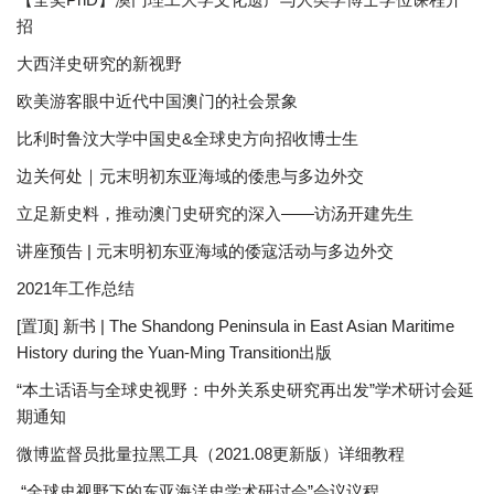
招
大西洋史研究的新视野
欧美游客眼中近代中国澳门的社会景象
比利时鲁汶大学中国史&全球史方向招收博士生
边关何处｜元末明初东亚海域的倭患与多边外交
立足新史料，推动澳门史研究的深入——访汤开建先生
讲座预告 | 元末明初东亚海域的倭寇活动与多边外交
2021年工作总结
[置顶] 新书 | The Shandong Peninsula in East Asian Maritime
History during the Yuan-Ming Transition出版
“本土话语与全球史视野：中外关系史研究再出发”学术研讨会延
期通知
微博监督员批量拉黑工具（2021.08更新版）详细教程
“全球史视野下的东亚海洋史学术研讨会”会议议程