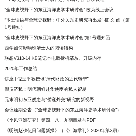
“全球史视野下的东亚海洋史学术研讨会” 改为线上会议
“本土话语与全球史视野：中外关系史研究再出发” 征 文 函（第
1号通知）
“全球史视野下的东亚海洋史学术研讨会”第1号通知函
西学如何影响晚清士人的阅读结构
联想V310-14IKB笔记本电脑拆机清灰、升级内存
2020年工作总结
讲座 | 倪玉平教授谈“清代财政的近代转型”
假贡济私：明代朝鲜赴华使臣的私人贸易
元末明初东亚倭患与“倭寇外交”研究的新视野
会议延期公告（“全球史视野下的东亚海洋史学术研讨会”）
《季风亚洲研究》第四、八、九期目录与PDF
《明初赵秩使日问题新探》（《江海学刊》2020年第2期）