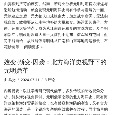
由宽松到严苛的嬗变。然而，若对比分析元明时期官方海运与
造船航海活动，就会发现元明海洋史尚有传承与发展的一面。
元朝建立之后，元大都人口规模庞大，加之战争所需，无法实
现自给，故需要从江南等地补给大量粮食。海运因其廉价、方
便、运量大等特点，成为从江南调运粮食的首选方式。及至明
朝新立，明政府派遣大量士兵驻扎于辽东。驻军虽有屯田，但
尚不能自给，故只能依靠明廷从江南和山东等地海运粮食、布
花钞锭等…
阅读更多 »
嬗变·渐变·因袭：北方海洋史视野下的
元明鼎革
由
马光
2024-07-11
3 评论
内容提要：以往学者研究朝代鼎革，多从传统的陆地视角分
析，鲜从海洋视角探讨。元明鼎革之际的北方海洋史，既有海
洋政策和海洋贸易的嬗变，也有倭寇和海防的渐变，又有官方
海运的因袭，是一个错综复杂的多线索并存过程，而非简单的