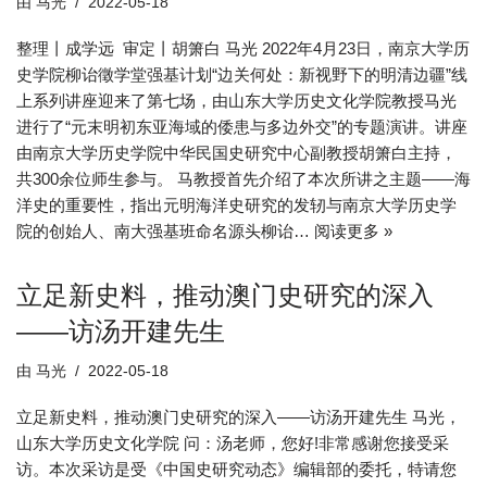
由
马光
2022-05-18
整理丨成学远 审定丨胡箫白 马光 2022年4月23日，南京大学历
史学院柳诒徵学堂强基计划“边关何处：新视野下的明清边疆”线
上系列讲座迎来了第七场，由山东大学历史文化学院教授马光
进行了“元末明初东亚海域的倭患与多边外交”的专题演讲。讲座
由南京大学历史学院中华民国史研究中心副教授胡箫白主持，
共300余位师生参与。 马教授首先介绍了本次所讲之主题——海
洋史的重要性，指出元明海洋史研究的发轫与南京大学历史学
院的创始人、南大强基班命名源头柳诒…
阅读更多 »
立足新史料，推动澳门史研究的深入
——访汤开建先生
由
马光
2022-05-18
立足新史料，推动澳门史研究的深入——访汤开建先生 马光，
山东大学历史文化学院 问：汤老师，您好!非常感谢您接受采
访。本次采访是受《中国史研究动态》编辑部的委托，特请您