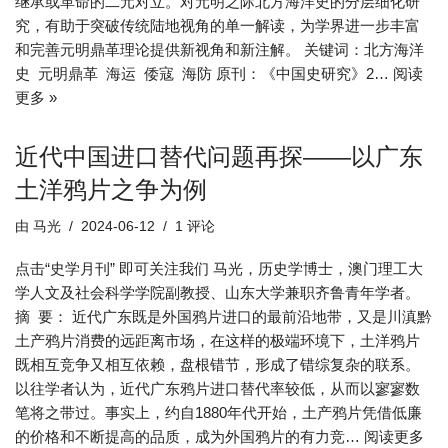
继承或革命的二元对立。对元明之际北方海洋史的分层细化研
究，有助于突破传统陆地视角的单一解读，为学界进一步丰富
和完善元明鼎革理论提供新视角和新注解。 关键词：北方海洋
史 元明鼎革 海运 倭寇 海防 原刊：《中国史研究》2…
阅读
更多 »
近代中国进口替代问题再探——以广东
土洋鸦片之争为例
由
马光
2024-06-12
1 评论
点击“史学月刊” 即可关注我们 马光，历史学博士，澳门理工大
学人文及社会科学学院副教授、山东大学兼职齐鲁青年学者。
摘 要： 近代广东既是外国鸦片进口的最前沿地带，又是川滇黔
土产鸦片消费的远距离市场，在这样的极端环境下，土洋鸦片
既相互竞争又相互依赖，盘根错节，形成了错综复杂的联系。
以往学者认为，近代广东鸦片进口替代率较低，从而以寥寥数
笔将之带过。事实上，约自1880年代开始，土产鸦片凭借低廉
的价格和不断提高的品质，成为外国鸦片的有力竞…
阅读更多