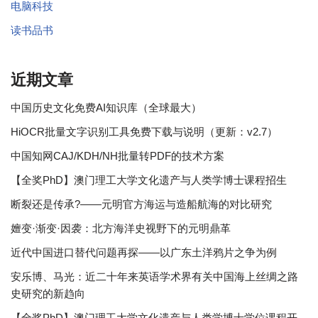
电脑科技
读书品书
近期文章
中国历史文化免费AI知识库（全球最大）
HiOCR批量文字识别工具免费下载与说明（更新：v2.7）
中国知网CAJ/KDH/NH批量转PDF的技术方案
【全奖PhD】澳门理工大学文化遗产与人类学博士课程招生
断裂还是传承?——元明官方海运与造船航海的对比研究
嬗变·渐变·因袭：北方海洋史视野下的元明鼎革
近代中国进口替代问题再探——以广东土洋鸦片之争为例
安乐博、马光：近二十年来英语学术界有关中国海上丝绸之路
史研究的新趋向
【全奖PhD】澳门理工大学文化遗产与人类学博士学位课程开