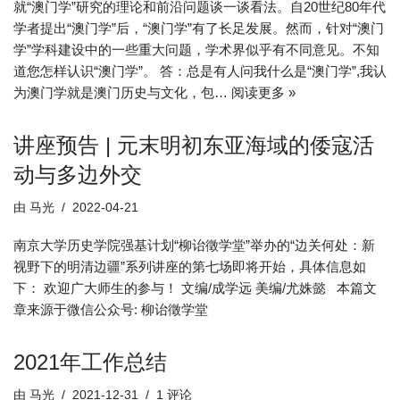
就“澳门学”研究的理论和前沿问题谈一谈看法。自20世纪80年代
学者提出“澳门学”后，“澳门学”有了长足发展。然而，针对“澳门
学”学科建设中的一些重大问题，学术界似乎有不同意见。不知
道您怎样认识“澳门学”。 答：总是有人问我什么是“澳门学”,我认
为澳门学就是澳门历史与文化，包…
阅读更多 »
讲座预告 | 元末明初东亚海域的倭寇活
动与多边外交
由
马光
2022-04-21
南京大学历史学院强基计划“柳诒徵学堂”举办的“边关何处：新
视野下的明清边疆”系列讲座的第七场即将开始，具体信息如
下： 欢迎广大师生的参与！ 文编/成学远 美编/尤姝懿 本篇文
章来源于微信公众号: 柳诒徵学堂
2021年工作总结
由
马光
2021-12-31
1 评论