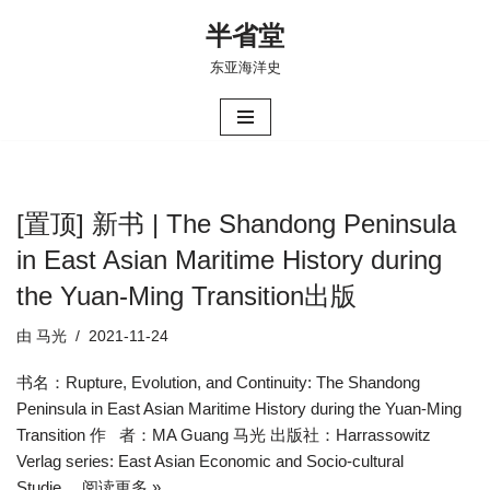
半省堂
跳
东亚海洋史
至
正
文
[置顶] 新书 | The Shandong Peninsula
in East Asian Maritime History during
the Yuan-Ming Transition出版
由
马光
2021-11-24
书名：Rupture, Evolution, and Continuity: The Shandong
Peninsula in East Asian Maritime History during the Yuan-Ming
Transition 作 者：MA Guang 马光 出版社：Harrassowitz
Verlag series: East Asian Economic and Socio-cultural
Studie…
阅读更多 »