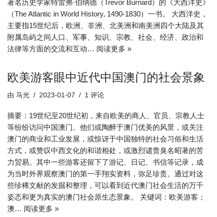
著名历史学家特雷弗·伯纳德（Trevor Burnard）的《大西洋史》
（The Atlantic in World History, 1490-1830）一书。 大西洋史，
主要指15世纪后，欧洲、非洲、北美洲和南美洲四个大陆及其
附属岛屿之间人口、军事、知识、宗教、社会、经济、政治和
法律等方面的交流和互动…
阅读更多 »
欧美游客眼中近代中国澳门的社会景象
由
马光
2023-01-07
1 评论
摘要：19世纪至20世纪初，来自欧美的商人、官员、宗教人士
等纷纷访问中国澳门。他们或陶醉于澳门优美的风景，或关注
澳门的商业和工业发展，或惊讶于中国独特的社会习俗和生活
方式，或赞叹中西文化的和谐相处，或激烈谴责臭名昭著的苦
力贸易。其中一些游客还留下了游记、日记、书信等记录，成
为当时外界观察澳门的第一手翔实资料，弥足珍贵。通过对这
些珍稀文献的发掘和整理，可以看到近代澳门社会生活的万千
姿态和更为真实的澳门社会原生态景象。 关键词：欧美游客；
澳…
阅读更多 »