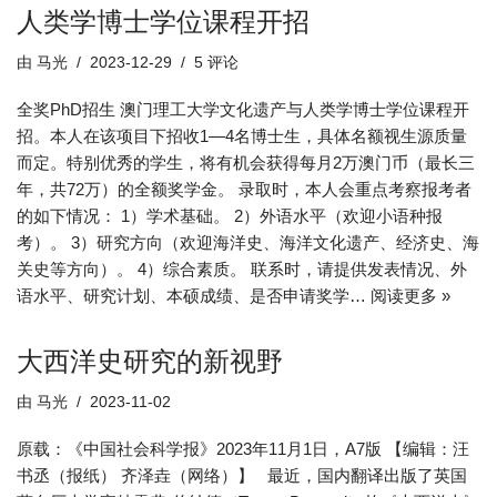
人类学博士学位课程开招
由
马光
2023-12-29
5 评论
全奖PhD招生 澳门理工大学文化遗产与人类学博士学位课程开
招。本人在该项目下招收1—4名博士生，具体名额视生源质量
而定。特别优秀的学生，将有机会获得每月2万澳门币（最长三
年，共72万）的全额奖学金。 录取时，本人会重点考察报考者
的如下情况： 1）学术基础。 2）外语水平（欢迎小语种报
考）。 3）研究方向（欢迎海洋史、海洋文化遗产、经济史、海
关史等方向）。 4）综合素质。 联系时，请提供发表情况、外
语水平、研究计划、本硕成绩、是否申请奖学…
阅读更多 »
大西洋史研究的新视野
由
马光
2023-11-02
原载：《中国社会科学报》2023年11月1日，A7版 【编辑：汪
书丞（报纸） 齐泽垚（网络）】 最近，国内翻译出版了英国