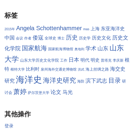
标签
Angela Schottenhammer
东亚海洋史
上海
2015年
mas
历史
倭寇
历史文
中国
历史文化
全球史
历史学
会议
作者
博士
山东
国家航海
学术
化学院
山东
国家航海博物馆
奥地利
大学
日本
根
明代
明史
山东大学历史文化学院
工作
普塔克
李庆新
海交史
特
比利时
海上丝绸之路
根特大学
泉州海外交通史博物馆
洪武
海洋史
海洋史研究
目录
滨下武志
研究
研
海防
萧婷
论文
马光
讨会
萨尔茨堡大学
其他操作
登录