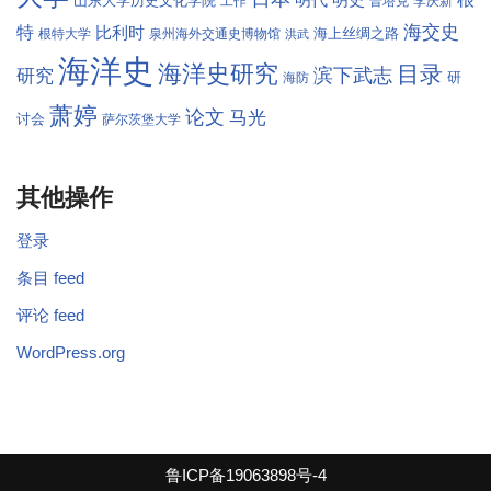
明代
明史
山东大学历史文化学院
工作
普塔克
李庆新
海交史
特
比利时
海上丝绸之路
根特大学
泉州海外交通史博物馆
洪武
海洋史
海洋史研究
目录
滨下武志
研究
研
海防
萧婷
论文
马光
讨会
萨尔茨堡大学
其他操作
登录
条目 feed
评论 feed
WordPress.org
鲁ICP备19063898号-4