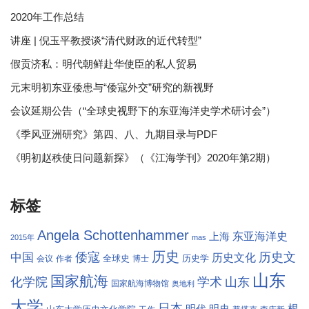
2020年工作总结
讲座 | 倪玉平教授谈“清代财政的近代转型”
假贡济私：明代朝鲜赴华使臣的私人贸易
元末明初东亚倭患与“倭寇外交”研究的新视野
会议延期公告（“全球史视野下的东亚海洋史学术研讨会”）
《季风亚洲研究》第四、八、九期目录与PDF
《明初赵秩使日问题新探》（《江海学刊》2020年第2期）
标签
Angela Schottenhammer
东亚海洋史
上海
2015年
mas
历史
倭寇
历史文
中国
历史文化
全球史
历史学
会议
作者
博士
山东
国家航海
学术
化学院
山东
国家航海博物馆
奥地利
大学
日本
根