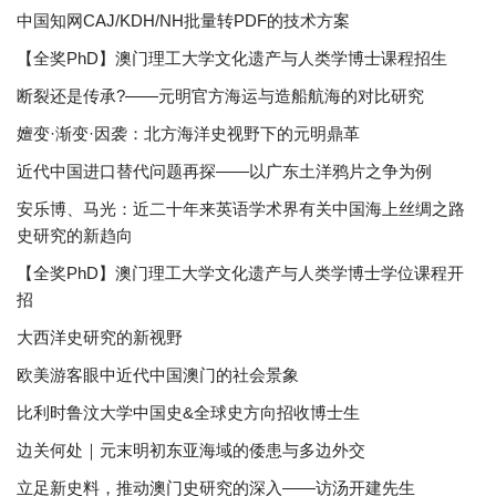
中国知网CAJ/KDH/NH批量转PDF的技术方案
【全奖PhD】澳门理工大学文化遗产与人类学博士课程招生
断裂还是传承?——元明官方海运与造船航海的对比研究
嬗变·渐变·因袭：北方海洋史视野下的元明鼎革
近代中国进口替代问题再探——以广东土洋鸦片之争为例
安乐博、马光：近二十年来英语学术界有关中国海上丝绸之路
史研究的新趋向
【全奖PhD】澳门理工大学文化遗产与人类学博士学位课程开
招
大西洋史研究的新视野
欧美游客眼中近代中国澳门的社会景象
比利时鲁汶大学中国史&全球史方向招收博士生
边关何处｜元末明初东亚海域的倭患与多边外交
立足新史料，推动澳门史研究的深入——访汤开建先生