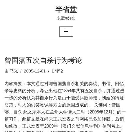
半省堂
跳
东亚海洋史
至
正
文
曾国藩五次自杀行为考论
由
马光
2005-12-01
1 评论
内容摘要：本文通过对与曾国藩自杀相关的奏稿、书信、回忆
录等史料的分析，考证出他在1854年共有五次自杀，并通过进
一步的分析认为其自杀行为是由于遭受兵败师毁，朝廷的猜疑
防范，时人的讥笑嘲讽等方面的原因造成的。 关键词：曾国
藩、自杀 此文系本人在兰州大学读大二时（2005年12月）的一
篇习作。此篇文章在尚未正式发表之前网络已多加转载，后稍
加修改，正式发表于2009年《澳门文献信息学刊》创刊号上。