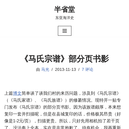
半省堂
跳
东亚海洋史
至
正
文
《马氏宗谱》部分页书影
由
马光
2013-11-13
7 评论
上篇
博文
简单谈了谈我们村的来历问题，涉及到《马氏宗谱》
（《马氏家谱》、《马氏族谱》）的修纂情况。现特开一贴专
门发布《马氏宗谱》的部分页书影。因为该族谱颇厚，本来想
复印一套并扫描呢，但是在县城复印的话，价格极其昂贵（好
像是1-2元/页），扫描更贵。所以，只好先用相机拍了若干页
了。没法奉上全本，实在是非常抱歉了。待有机会，我再重新