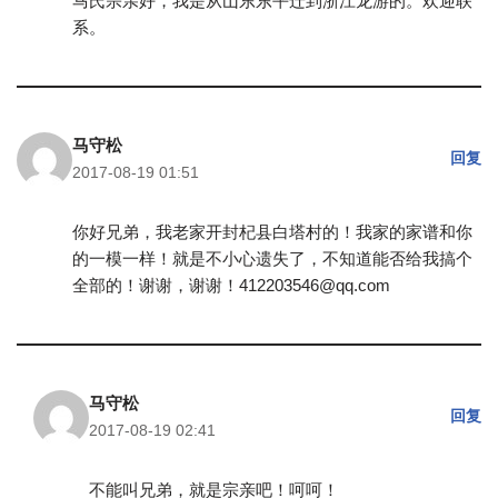
马氏宗亲好，我是从山东东平迁到浙江龙游的。欢迎联
系。
马守松
回复
2017-08-19 01:51
你好兄弟，我老家开封杞县白塔村的！我家的家谱和你
的一模一样！就是不小心遗失了，不知道能否给我搞个
全部的！谢谢，谢谢！412203546@qq.com
马守松
回复
2017-08-19 02:41
不能叫兄弟，就是宗亲吧！呵呵！