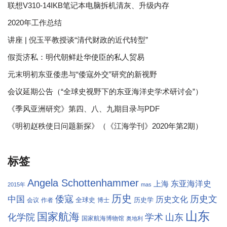
联想V310-14IKB笔记本电脑拆机清灰、升级内存
2020年工作总结
讲座 | 倪玉平教授谈“清代财政的近代转型”
假贡济私：明代朝鲜赴华使臣的私人贸易
元末明初东亚倭患与“倭寇外交”研究的新视野
会议延期公告（“全球史视野下的东亚海洋史学术研讨会”）
《季风亚洲研究》第四、八、九期目录与PDF
《明初赵秩使日问题新探》（《江海学刊》2020年第2期）
标签
Angela Schottenhammer
东亚海洋史
上海
2015年
mas
历史
倭寇
历史文
中国
历史文化
全球史
历史学
会议
作者
博士
山东
国家航海
学术
化学院
山东
国家航海博物馆
奥地利