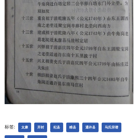
标签:
太康
开封
杞县
睢县
通许县
马氏宗谱