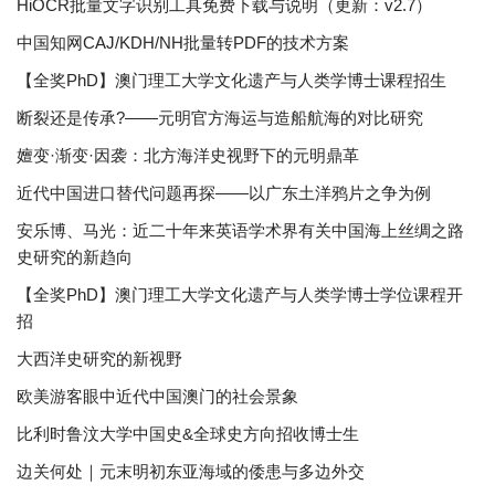
HiOCR批量文字识别工具免费下载与说明（更新：v2.7）
中国知网CAJ/KDH/NH批量转PDF的技术方案
【全奖PhD】澳门理工大学文化遗产与人类学博士课程招生
断裂还是传承?——元明官方海运与造船航海的对比研究
嬗变·渐变·因袭：北方海洋史视野下的元明鼎革
近代中国进口替代问题再探——以广东土洋鸦片之争为例
安乐博、马光：近二十年来英语学术界有关中国海上丝绸之路
史研究的新趋向
【全奖PhD】澳门理工大学文化遗产与人类学博士学位课程开
招
大西洋史研究的新视野
欧美游客眼中近代中国澳门的社会景象
比利时鲁汶大学中国史&全球史方向招收博士生
边关何处｜元末明初东亚海域的倭患与多边外交