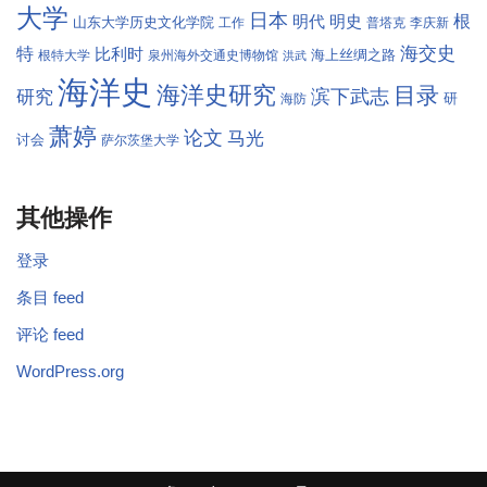
大学
日本
根
明代
明史
山东大学历史文化学院
工作
普塔克
李庆新
海交史
特
比利时
海上丝绸之路
根特大学
泉州海外交通史博物馆
洪武
海洋史
海洋史研究
目录
滨下武志
研究
研
海防
萧婷
论文
马光
讨会
萨尔茨堡大学
其他操作
登录
条目 feed
评论 feed
WordPress.org