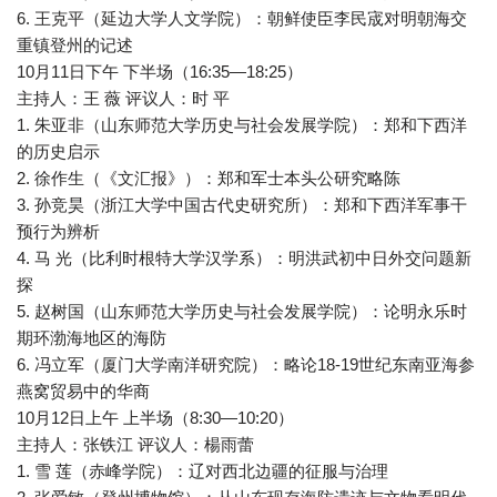
6. 王克平（延边大学人文学院）：朝鲜使臣李民宬对明朝海交
重镇登州的记述
10月11日下午 下半场（16:35—18:25）
主持人：王 薇 评议人：时 平
1. 朱亚非（山东师范大学历史与社会发展学院）：郑和下西洋
的历史启示
2. 徐作生（《文汇报》）：郑和军士本头公研究略陈
3. 孙竞昊（浙江大学中国古代史研究所）：郑和下西洋军事干
预行为辨析
4. 马 光（比利时根特大学汉学系）：明洪武初中日外交问题新
探
5. 赵树国（山东师范大学历史与社会发展学院）：论明永乐时
期环渤海地区的海防
6. 冯立军（厦门大学南洋研究院）：略论18-19世纪东南亚海参
燕窝贸易中的华商
10月12日上午 上半场（8:30—10:20）
主持人：张铁江 评议人：楊雨蕾
1. 雪 莲（赤峰学院）：辽对西北边疆的征服与治理