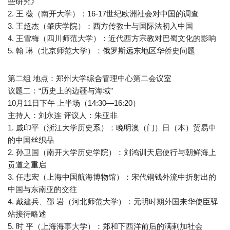
些研究》
2. 王 薇（南开大学）：16-17世纪欧洲社会对中国的调查
3. 王超杰（肇庆学院）：西方传教士与国际法初入中国
4. 王雪梅（四川师范大学）：近代西方宗教对巴蜀文化的影响
5. 翰 琳（北京师范大学）：俄罗斯远东地区华侨史问题
第二组 地点：郑州大学综合管理中心第二会议室
议题二：“历史上的边疆与海域”
10月11日下午 上半场（14:30—16:20）
主持人：刘永连 评议人：朱亚非
1. 戚印平（浙江大学历史系）：晚明澳（门）日（本）贸易中
的中国丝织品
2. 孙卫国（南开大学历史学院）：刘鸿训天启使行与朝鲜海上
贡道之重启
3. 任志宏（上海中国航海博物馆）：宋代铜钱外流中折射出的
中国与东南亚的交往
4. 戴建兵、邵 岩（河北师范大学）：元明时期外国来华使臣驿
站接待略述
5. 时 平（上海海事大学）：郑和下西洋前后的满剌加社会