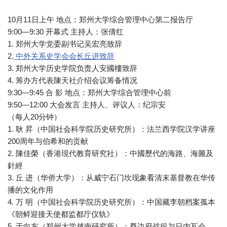
10月11日上午 地点：郑州大学综合管理中心第二报告厅
9:00—9:30 开幕式 主持人：张倩红
1. 郑州大学党委副书记吴宏亮致辞
2.
中外关系史学会会长丘进致辞
3. 郑州大学历史学院负责人安國樓致辞
4. 筹办方代表陳天社介绍会议筹备情况
9:30—9:45 合 影 地点：郑州大学综合管理中心前
9:50—12:00 大会发言 主持人、评议人：纪宗安
（每人20分钟）
1. 耿 昇（中国社会科学院历史研究所）：法兰西学院汉学讲座
200周年与伯希和的贡献
2. 陳佳榮（香港現代教育研究社）：中國歷代的海路、海圖及
針經
3. 丘 进（华侨大学）：从威宁石门坎现象看清末基督教在华传
播的文化作用
4. 万 明（中国社会科学院历史研究所）：中国藏李朝档案孤本
《朝鲜迎接天使都监都厅仪轨》
5. 于向东（郑州大学越南研究所）：奠边府战役与日内瓦会