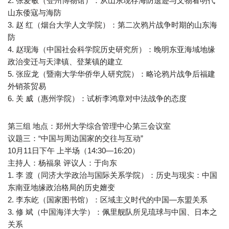
2. 张爱敏（登州博物馆）：从山东现存海防遗迹与文物看明代
山东倭寇与海防
3. 赵 红（烟台大学人文学院）：第二次鸦片战争时期的山东海
防
4. 赵现海（中国社会科学院历史研究所）：晚明东亚海域地缘
政治变迁与天津镇、登莱镇的建立
5. 张应龙（暨南大学华侨华人研究院）：略论鸦片战争后福建
外销茶贸易
6. 关 威（惠州学院）：试析李鸿章对中法战争的态度
第三组 地点：郑州大学综合管理中心第三会议室
议题三：“中国与周边国家的交往与互动”
10月11日下午 上半场（14:30—16:20）
主持人：杨福泉 评议人：于向东
1. 李 渡（同济大学政治与国际关系学院）：历史与现实：中国
东南亚地缘政治格局的历史嬗变
2. 李东屹（国家图书馆）：区域主义时代的中国—东盟关系
3. 修 斌（中国海洋大学）：佩里舰队所见琉球与中国、日本之
关系