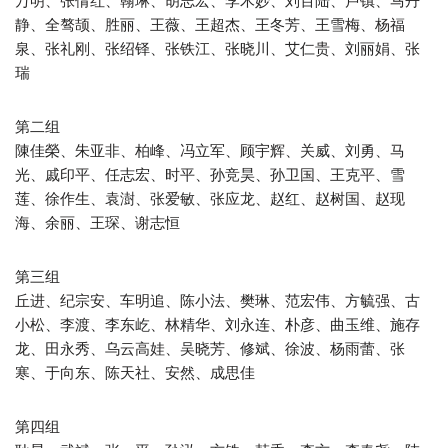
万明、张倩红、翰琳、胡志宏、李木妙、刘百陆、卢镇、马丹
静、全骜颉、胜丽、王薇、王超杰、王冬芳、王雪梅、杨福
泉、张礼刚、张绍铎、张铁江、张晓川、艾仁贵、刘丽娟、张
瑞
第二组
陳佳榮、朱亚非、柏峰、冯立军、顾宇辉、关威、刘勇、马
光、戚印平、任志宏、时平、孙竞昊、孙卫国、王克平、雪
莲、徐作生、袁澍、张爱敏、张应龙、赵红、赵树国、赵现
海、余丽、王琛、谢志恒
第三组
丘进、纪宗安、车明追、陈小法、樊琳、范宏伟、方毓强、古
小松、李渡、李东屹、林精华、刘永连、朴彦、曲玉维、施存
龙、田永秀、乌云高娃、吴晓芳、修斌、徐波、杨雨蕾、张
寒、于向东、陈天社、安然、成思佳
第四组