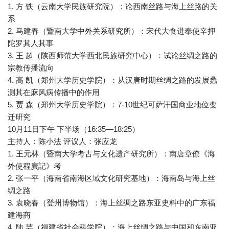
1. 方 铁（云南大学民族研究院）：论西南丝路与海上丝路的关
系
2. 马建春（暨南大学中外关系研究所）：宋代大食进奉使辛押
陀罗其人其事
3. 王 超（陕西师范大学西北民族研究中心）：试论丝绸之路的
宗教传播流向
4. 高 凯（郑州大学历史学院）：从汉唐时期丝绸之路的发展蠡
测其在麻风病传播中的作用
5. 贾 森（郑州大学历史学院）：7-10世纪可萨汗国商业地位变
迁研究
10月11日下午 下半场（16:35—18:25）
主持人：陈小法 评议人：张应龙
1. 王元林（暨南大学考古与文化遗产研究所）：南唐章僚《海
外使程廣記》考
2. 张一平（海南省南海区域文化研究基地）：海南岛与海上丝
绸之路
3. 袁晓春（登州博物馆）：海上丝绸之路东亚史料中的广东福
建海商
4. 陆 芸（福建省社会科学院）：海上丝绸之路与中国和东南亚