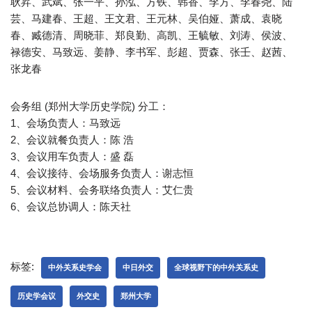
耿昇、武斌、张一平、孙泓、方铁、韩香、李方、李春尧、陆
芸、马建春、王超、王文君、王元林、吴伯娅、萧成、袁晓
春、臧德清、周晓菲、郑良勤、高凯、王毓敏、刘涛、侯波、
禄德安、马致远、姜静、李书军、彭超、贾森、张壬、赵茜、
张龙春
会务组 (郑州大学历史学院) 分工：
1、会场负责人：马致远
2、会议就餐负责人：陈 浩
3、会议用车负责人：盛 磊
4、会议接待、会场服务负责人：谢志恒
5、会议材料、会务联络负责人：艾仁贵
6、会议总协调人：陈天社
标签:
中外关系史学会
中日外交
全球视野下的中外关系史
历史学会议
外交史
郑州大学