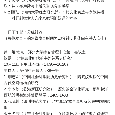
议：从世界局势与中越关系视角的考察
6. 刘百陆（河南大学犹太研究所）：跨文化表达与宗教传播
——对开封犹太人几个宗教词汇汉译的考察
11日下午起：分组讨论
（每位发言人的建议发言时间为10分钟，具体由主持人安排）
第一组 地点：郑州大学综合管理中心第一会议室
议题一：“信息化时代的中外关系史研究”
10月11日下午 上半场（14:30—16:20）
主持人：吴伯娅 评议人：张一平
1. 胡志宏（中国社会科学院历史研究所）：陆威仪教授的中国
古代空间结构的研究
2. 李木妙（香港新亞研究院）：歷史的全球化研究—鄭和越洋
西航與明初海外貿易發展，1405-1433
3. 张晓川（四川师范大学）：“神豆汤”故事真相及其在中国的传
播
4. 王冬芳（辽宁社会科学院）：互联网环境下的丝绸之路研究