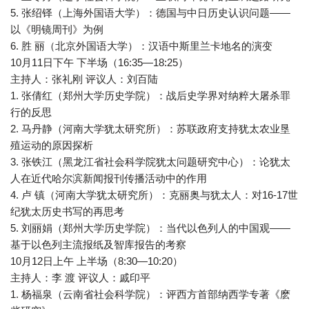
5. 张绍铎（上海外国语大学）：德国与中日历史认识问题——
以《明镜周刊》为例
6. 胜 丽（北京外国语大学）：汉语中斯里兰卡地名的演变
10月11日下午 下半场（16:35—18:25）
主持人：张礼刚 评议人：刘百陆
1. 张倩红（郑州大学历史学院）：战后史学界对纳粹大屠杀罪
行的反思
2. 马丹静（河南大学犹太研究所）：苏联政府支持犹太农业垦
殖运动的原因探析
3. 张铁江（黑龙江省社会科学院犹太问题研究中心）：论犹太
人在近代哈尔滨新闻报刊传播活动中的作用
4. 卢 镇（河南大学犹太研究所）：克丽奥与犹太人：对16-17世
纪犹太历史书写的再思考
5. 刘丽娟（郑州大学历史学院）：当代以色列人的中国观——
基于以色列主流报纸及智库报告的考察
10月12日上午 上半场（8:30—10:20）
主持人：李 渡 评议人：戚印平
1. 杨福泉（云南省社会科学院）：评西方首部纳西学专著《麽