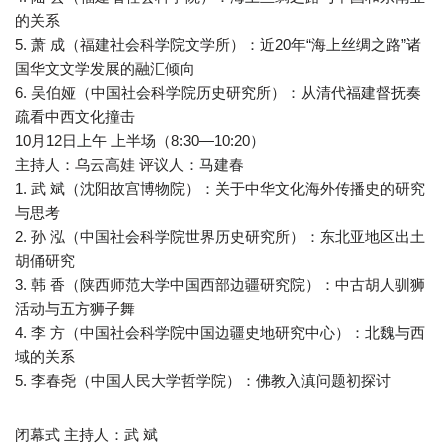
的关系
5. 萧 成（福建社会科学院文学所）：近20年“海上丝绸之路”诸
国华文文学发展的融汇倾向
6. 吴伯娅（中国社会科学院历史研究所）：从清代福建督抚奏
疏看中西文化撞击
10月12日上午 上半场（8:30—10:20）
主持人：乌云高娃 评议人：马建春
1. 武 斌（沈阳故宫博物院）：关于中华文化海外传播史的研究
与思考
2. 孙 泓（中国社会科学院世界历史研究所）：东北亚地区出土
胡俑研究
3. 韩 香（陕西师范大学中国西部边疆研究院）：中古胡人驯狮
活动与五方狮子舞
4. 李 方（中国社会科学院中国边疆史地研究中心）：北魏与西
域的关系
5. 李春尧（中国人民大学哲学院）：佛教入滇问题初探讨
闭幕式 主持人：武 斌