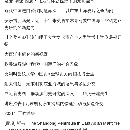
嬗变·渐变·因袭：北方海洋史视野下的元明鼎革
近代中国进口替代问题再探——以广东土洋鸦片之争为例
安乐博、马光：近二十年来英语学术界有关中国海上丝绸之路
史研究的新趋向
【全奖PhD】澳门理工大学文化遗产与人类学博士学位课程开
招
大西洋史研究的新视野
欧美游客眼中近代中国澳门的社会景象
比利时鲁汶大学中国史&全球史方向招收博士生
边关何处｜元末明初东亚海域的倭患与多边外交
立足新史料，推动澳门史研究的深入——访汤开建先生
讲座预告 | 元末明初东亚海域的倭寇活动与多边外交
2021年工作总结
[置顶] 新书 | The Shandong Peninsula in East Asian Maritime