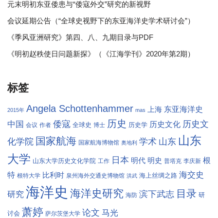
元末明初东亚倭患与“倭寇外交”研究的新视野
会议延期公告（“全球史视野下的东亚海洋史学术研讨会”）
《季风亚洲研究》第四、八、九期目录与PDF
《明初赵秩使日问题新探》（《江海学刊》2020年第2期）
标签
Angela Schottenhammer
东亚海洋史
上海
2015年
mas
历史
倭寇
历史文
中国
历史文化
全球史
历史学
会议
作者
博士
山东
国家航海
学术
化学院
山东
国家航海博物馆
奥地利
大学
日本
根
明代
明史
山东大学历史文化学院
工作
普塔克
李庆新
海交史
特
比利时
海上丝绸之路
根特大学
泉州海外交通史博物馆
洪武
海洋史
海洋史研究
目录
滨下武志
研究
研
海防
萧婷
论文
马光
讨会
萨尔茨堡大学