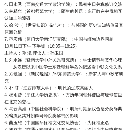
4. 田永秀（西南交通大学政治学院）：民初中日关税修订交涉
5. 林精华（首都师范大学）：陌生的邻居：东正教在中俄相互
认知上的障碍
6. 徐 波（《世界知识》杂志社）：与邻国的历史认知错位及其
原因分析
7. 范宏伟（厦门大学南洋研究院）：中国与缅甸边界问题
10月11日下午 下半场（16:35—18:25）
主持人：孙 泓 评议人：孙卫国
1. 刘永连（暨南大学中外关系研究所）：学士情节与慕华心理
——从汉唐以来中国学士东迁朝鲜半岛的记述看中朝文化关系
2. 方毓强（《新民晚报》/华东师范大学）：新罗人与中秋节研
究
3. 朴 彦（江西师范大学）：明代的辽东高丽人
4. 杨雨蕾（浙江大学历史系）：万历年间朝鲜使臣与琉球使臣
在北京的交往
5. 乌云高娃（中国社会科学院）：明清时期蒙汉合璧分类辞典
的编撰及其对朝鲜司译院类解书的影响
6. 曲玉维（中国国际徐福文化交流协会）：为徐福正名
7. 施存龙（交通运输部水运科学研究院）：徐福为中日或东海