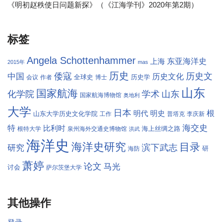
《明初赵秩使日问题新探》（《江海学刊》2020年第2期）
标签
Angela Schottenhammer
东亚海洋史
上海
2015年
mas
历史
倭寇
历史文
中国
历史文化
全球史
历史学
会议
作者
博士
山东
国家航海
学术
化学院
山东
国家航海博物馆
奥地利
大学
日本
根
明代
明史
山东大学历史文化学院
工作
普塔克
李庆新
海交史
特
比利时
海上丝绸之路
根特大学
泉州海外交通史博物馆
洪武
海洋史
海洋史研究
目录
滨下武志
研究
研
海防
萧婷
论文
马光
讨会
萨尔茨堡大学
其他操作