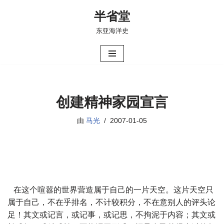
半省堂
跳
东亚海洋史
至
正
文
创建精神家园宣言
由
马光
2007-01-05
在这个喧嚣的世界营造属于自己的一片天空。这片天空只
属于自己，不在乎排名，不计较积分，不在意别人的评头论
足！其文或记言，或记事，或记思，不拘泥于内容；其文或