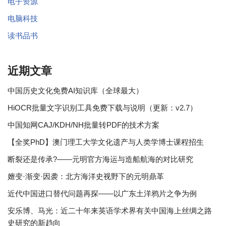
电子资源
电脑科技
读书品书
近期文章
中国历史文化免费AI知识库（全球最大）
HiOCR批量文字识别工具免费下载与说明（更新：v2.7）
中国知网CAJ/KDH/NH批量转PDF的技术方案
【全奖PhD】澳门理工大学文化遗产与人类学博士课程招生
断裂还是传承?——元明官方海运与造船航海的对比研究
嬗变·渐变·因袭：北方海洋史视野下的元明鼎革
近代中国进口替代问题再探——以广东土洋鸦片之争为例
安乐博、马光：近二十年来英语学术界有关中国海上丝绸之路
史研究的新趋向