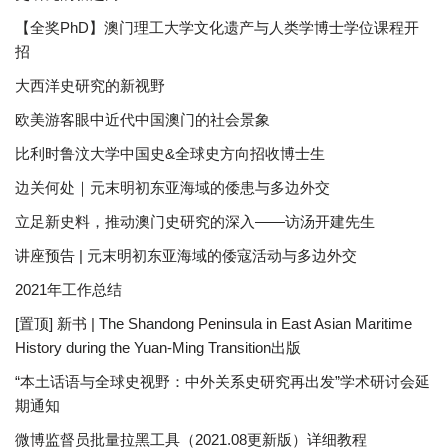
【全奖PhD】澳门理工大学文化遗产与人类学博士学位课程开
招
大西洋史研究的新视野
欧美游客眼中近代中国澳门的社会景象
比利时鲁汶大学中国史&全球史方向招收博士生
边关何处｜元末明初东亚海域的倭患与多边外交
立足新史料，推动澳门史研究的深入——访汤开建先生
讲座预告 | 元末明初东亚海域的倭寇活动与多边外交
2021年工作总结
[置顶] 新书 | The Shandong Peninsula in East Asian Maritime
History during the Yuan-Ming Transition出版
“本土话语与全球史视野：中外关系史研究再出发”学术研讨会延
期通知
微博监督员批量拉黑工具（2021.08更新版）详细教程