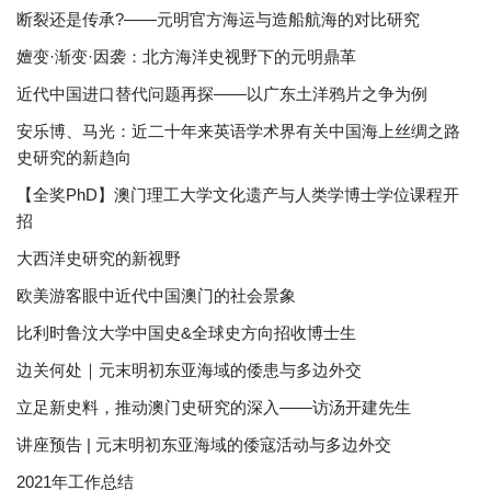
断裂还是传承?——元明官方海运与造船航海的对比研究
嬗变·渐变·因袭：北方海洋史视野下的元明鼎革
近代中国进口替代问题再探——以广东土洋鸦片之争为例
安乐博、马光：近二十年来英语学术界有关中国海上丝绸之路
史研究的新趋向
【全奖PhD】澳门理工大学文化遗产与人类学博士学位课程开
招
大西洋史研究的新视野
欧美游客眼中近代中国澳门的社会景象
比利时鲁汶大学中国史&全球史方向招收博士生
边关何处｜元末明初东亚海域的倭患与多边外交
立足新史料，推动澳门史研究的深入——访汤开建先生
讲座预告 | 元末明初东亚海域的倭寇活动与多边外交
2021年工作总结