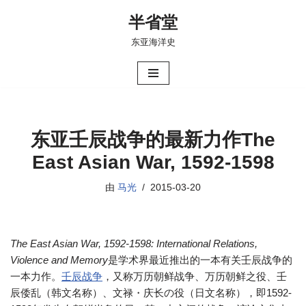
半省堂
跳
东亚海洋史
至
正
文
东亚壬辰战争的最新力作The
East Asian War, 1592-1598
由
马光
2015-03-20
The East Asian War, 1592-1598: International Relations,
Violence and Memory
是学术界最近推出的一本有关壬辰战争的
一本力作。
壬辰战争
，又称万历朝鲜战争、万历朝鲜之役、壬
辰倭乱（韩文名称）、文禄・庆长の役（日文名称），即1592-