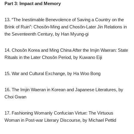
Part 3: Impact and Memory
13. “The Inestimable Benevolence of Saving a Country on the
Brink of Ruin”: Chosŏn-Ming and Chosŏn-Later Jin Relations in
the Seventeenth Century, by Han Myung-gi
14. Chosŏn Korea and Ming China After the Imjin Waeran: State
Rituals in the Later Chosŏn Period, by Kuwano Eiji
15. War and Cultural Exchange, by Ha Woo Bong
16. The Imjin Waeran in Korean and Japanese Literatures, by
Choi Gwan
17. Fashioning Womanly Confucian Virtue: The Virtuous
Woman in Post-war Literary Discourse, by Michael Pettid