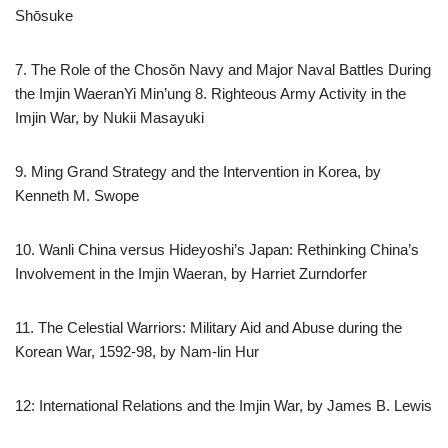
Shōsuke
7. The Role of the Chosŏn Navy and Major Naval Battles During
the Imjin WaeranYi Min’ung 8. Righteous Army Activity in the
Imjin War, by Nukii Masayuki
9. Ming Grand Strategy and the Intervention in Korea, by
Kenneth M. Swope
10. Wanli China versus Hideyoshi’s Japan: Rethinking China’s
Involvement in the Imjin Waeran, by Harriet Zurndorfer
11. The Celestial Warriors: Military Aid and Abuse during the
Korean War, 1592-98, by Nam-lin Hur
12: International Relations and the Imjin War, by James B. Lewis