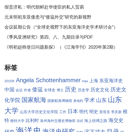
假贡济私：明代朝鲜赴华使臣的私人贸易
元末明初东亚倭患与“倭寇外交”研究的新视野
会议延期公告（“全球史视野下的东亚海洋史学术研讨会”）
《季风亚洲研究》第四、八、九期目录与PDF
《明初赵秩使日问题新探》（《江海学刊》2020年第2期）
标签
Angela Schottenhammer
东亚海洋史
上海
2015年
mas
历史
倭寇
历史文
中国
历史文化
全球史
历史学
会议
作者
博士
山东
国家航海
学术
化学院
山东
国家航海博物馆
奥地利
大学
日本
根
明代
明史
山东大学历史文化学院
工作
普塔克
李庆新
海交史
特
比利时
海上丝绸之路
根特大学
泉州海外交通史博物馆
洪武
海洋史
海洋史研究
目录
滨下武志