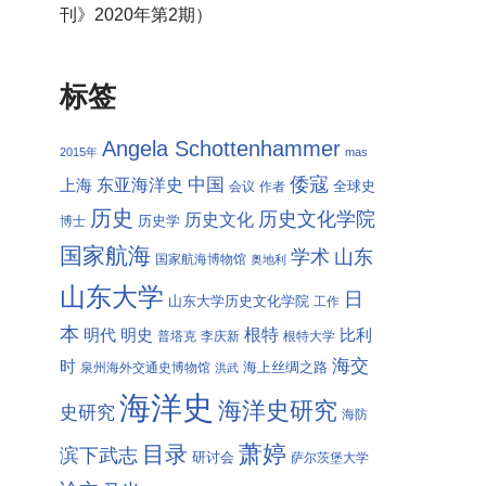
刊》2020年第2期）
标签
Angela Schottenhammer
2015年
mas
倭寇
中国
东亚海洋史
上海
全球史
会议
作者
历史
历史文化学院
历史文化
历史学
博士
国家航海
学术
山东
国家航海博物馆
奥地利
山东大学
日
山东大学历史文化学院
工作
本
根特
明代
明史
比利
普塔克
李庆新
根特大学
海交
时
海上丝绸之路
泉州海外交通史博物馆
洪武
海洋史
海洋史研究
史研究
海防
萧婷
目录
滨下武志
研讨会
萨尔茨堡大学