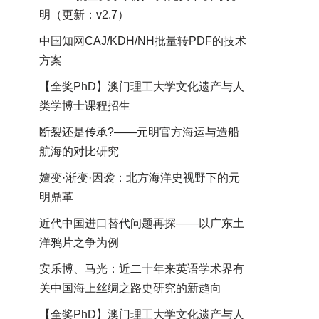
明（更新：v2.7）
中国知网CAJ/KDH/NH批量转PDF的技术
方案
【全奖PhD】澳门理工大学文化遗产与人
类学博士课程招生
断裂还是传承?——元明官方海运与造船
航海的对比研究
嬗变·渐变·因袭：北方海洋史视野下的元
明鼎革
近代中国进口替代问题再探——以广东土
洋鸦片之争为例
安乐博、马光：近二十年来英语学术界有
关中国海上丝绸之路史研究的新趋向
【全奖PhD】澳门理工大学文化遗产与人