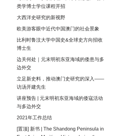
类学博士学位课程开招
大西洋史研究的新视野
欧美游客眼中近代中国澳门的社会景象
比利时鲁汶大学中国史&全球史方向招收
博士生
边关何处｜元末明初东亚海域的倭患与多
边外交
立足新史料，推动澳门史研究的深入——
访汤开建先生
讲座预告 | 元末明初东亚海域的倭寇活动
与多边外交
2021年工作总结
[置顶] 新书 | The Shandong Peninsula in