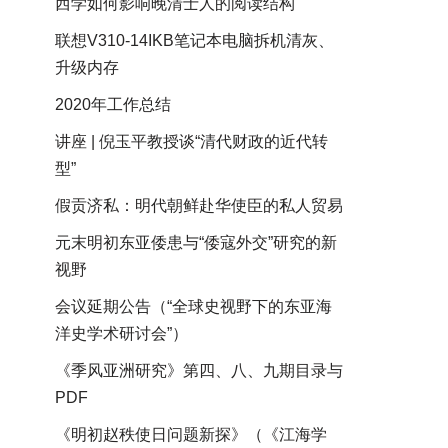
西学如何影响晚清士人的阅读结构
联想V310-14IKB笔记本电脑拆机清灰、
升级内存
2020年工作总结
讲座 | 倪玉平教授谈“清代财政的近代转
型”
假贡济私：明代朝鲜赴华使臣的私人贸易
元末明初东亚倭患与“倭寇外交”研究的新
视野
会议延期公告（“全球史视野下的东亚海
洋史学术研讨会”）
《季风亚洲研究》第四、八、九期目录与
PDF
《明初赵秩使日问题新探》（《江海学