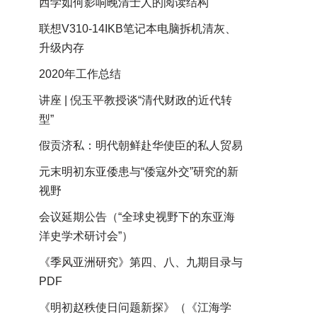
西学如何影响晚清士人的阅读结构
联想V310-14IKB笔记本电脑拆机清灰、
升级内存
2020年工作总结
讲座 | 倪玉平教授谈“清代财政的近代转
型”
假贡济私：明代朝鲜赴华使臣的私人贸易
元末明初东亚倭患与“倭寇外交”研究的新
视野
会议延期公告（“全球史视野下的东亚海
洋史学术研讨会”）
《季风亚洲研究》第四、八、九期目录与
PDF
《明初赵秩使日问题新探》（《江海学