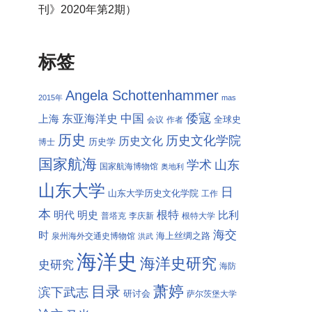
刊》2020年第2期）
标签
Angela Schottenhammer
2015年
mas
倭寇
中国
东亚海洋史
上海
全球史
会议
作者
历史
历史文化学院
历史文化
历史学
博士
国家航海
学术
山东
国家航海博物馆
奥地利
山东大学
日
山东大学历史文化学院
工作
本
根特
明代
明史
比利
普塔克
李庆新
根特大学
海交
时
海上丝绸之路
泉州海外交通史博物馆
洪武
海洋史
海洋史研究
史研究
海防
萧婷
目录
滨下武志
研讨会
萨尔茨堡大学