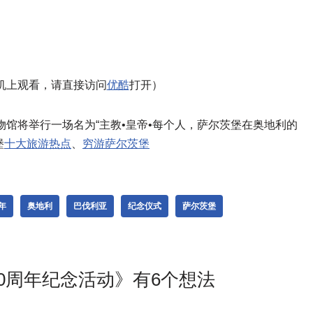
机上观看，请直接访问
优酷
打开）
堡博物馆将举行一场名为“主教•皇帝•每个人，萨尔茨堡在奥地利的
堡
十大旅游热点
、
穷游萨尔茨堡
年
奥地利
巴伐利亚
纪念仪式
萨尔茨堡
0周年纪念活动》有6个想法