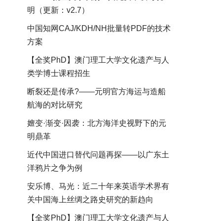
明（更新：v2.7）
中国知网CAJ/KDH/NH批量转PDF的技术
方案
【全奖PhD】澳门理工大学文化遗产与人
类学博士课程招生
断裂还是传承?——元明官方海运与造船
航海的对比研究
嬗变·渐变·因袭：北方海洋史视野下的元
明鼎革
近代中国进口替代问题再探——以广东土
洋鸦片之争为例
安乐博、马光：近二十年来英语学术界有
关中国海上丝绸之路史研究的新趋向
【全奖PhD】澳门理工大学文化遗产与人