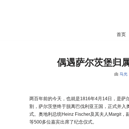
跳
至
正
首页
文
偶遇萨尔茨堡归属
由
马光
两百年前的今天，也就是1816年4月14日，是萨
割，萨尔茨堡终于脱离巴伐利亚王国，正式并入
式。奥地利总统Heinz Fischer及其夫人Margit，副总理R
等500多位嘉宾出席了纪念仪式。