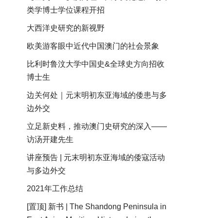
类学博士学位课程开招
大西洋史研究的新视野
欧美游客眼中近代中国澳门的社会景象
比利时鲁汶大学中国史&全球史方向招收
博士生
边关何处｜元末明初东亚海域的倭患与多
边外交
立足新史料，推动澳门史研究的深入——
访汤开建先生
讲座预告 | 元末明初东亚海域的倭寇活动
与多边外交
2021年工作总结
[置顶] 新书 | The Shandong Peninsula in