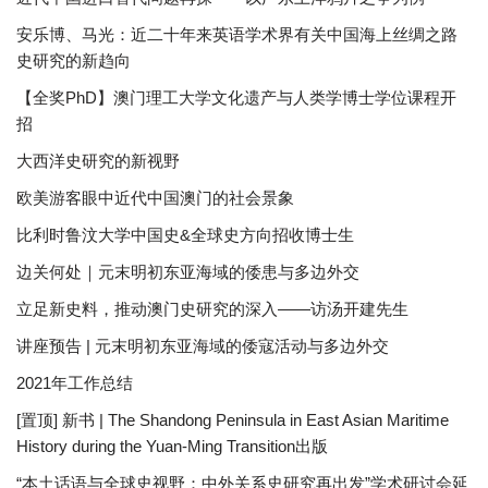
安乐博、马光：近二十年来英语学术界有关中国海上丝绸之路
史研究的新趋向
【全奖PhD】澳门理工大学文化遗产与人类学博士学位课程开
招
大西洋史研究的新视野
欧美游客眼中近代中国澳门的社会景象
比利时鲁汶大学中国史&全球史方向招收博士生
边关何处｜元末明初东亚海域的倭患与多边外交
立足新史料，推动澳门史研究的深入——访汤开建先生
讲座预告 | 元末明初东亚海域的倭寇活动与多边外交
2021年工作总结
[置顶] 新书 | The Shandong Peninsula in East Asian Maritime
History during the Yuan-Ming Transition出版
“本土话语与全球史视野：中外关系史研究再出发”学术研讨会延