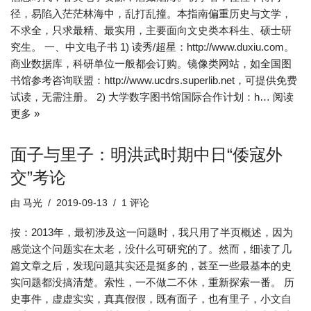
径，易陷入茫茫林海中，乱打乱撞。本指南偏重历史与文学，
不求全，只求最精、最实用，主要面向文史类本科生、硕士研
究生。 一、中文电子书 1) 读秀/超星：http://www.duxiu.com。
商业数据库，科研单位一般都会订购。镜像类网站，如全国图
书馆参考咨询联盟：http://www.ucdrs.superlib.net，可提供免费
试读，无需注册。 2) 大学数字图书馆国际合作计划：h…
阅读
更多 »
面子与里子：明洪武时期中日“倭寇外
交”考论
由
马光
2019-09-13
1 评论
按：2013年，最初涉及这一问题时，我只用了半页概述，因为
感觉这个问题实在太老，没什么可研究的了。然而，细读了几
篇文章之后，发现问题其实还是挺多的，甚至一些最基本的史
实问题都没搞清楚。索性，一不做二不休，重新探索一番。 历
史事件，虚虚实实，真真假假，既有面子，也有里子，小文自