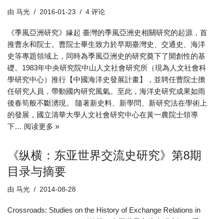
由
马光
2016-01-23
4 评论
《季風亞洲研究》緣起 臺灣的季風亞洲史相關研究的起源，首
推曹永和院士。曹院士畢生致力於早期臺灣史、交通史、海洋
史等專題領域上，同時為季風亞洲史的研究奠下了開創性的基
礎。1983年中央研究院中山人文社會研究所（現為人文社會科
學研究中心）推行【中國海洋史發展計畫】，並聘任曹院士擔
任研究人員，帶動國內研究風氣。至此，海洋史研究成果如雨
後春筍般不斷湧現。 隨著新史料、新學問、新研究法在學術上
的發展，國立清華大學人文社會研究中心在黃一農院士領導
下…
阅读更多 »
《纵横：东亚世界交流史研究》第8期
目录与摘要
由
马光
2014-08-28
Crossroads: Studies on the History of Exchange Relations in