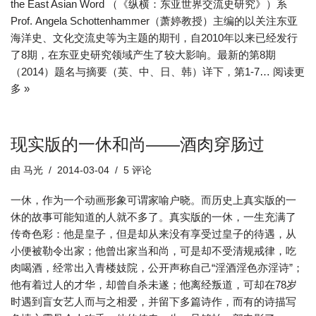
the East Asian Word （《纵横：东亚世界交流史研究》）系
Prof. Angela Schottenhammer（萧婷教授）主编的以关注东亚
海洋史、文化交流史等为主题的期刊，自2010年以来已经发行
了8期，在东亚史研究领域产生了较大影响。最新的第8期
（2014）题名与摘要（英、中、日、韩）详下，第1-7…
阅读更
多 »
现实版的一休和尚——酒肉穿肠过
由
马光
2014-03-04
5 评论
一休，作为一个动画形象可谓家喻户晓。而历史上真实版的一
休的故事可能知道的人就不多了。真实版的一休，一生充满了
传奇色彩：他是皇子，但是却从来没有享受过皇子的待遇，从
小便被勒令出家；他曾出家当和尚，可是却不受清规戒律，吃
肉喝酒，经常出入青楼妓院，公开声称自己“淫酒淫色亦淫诗”；
他有着过人的才华，却曾自杀未遂；他离经叛道，可却在78岁
时遇到盲女艺人而与之相爱，并留下多篇诗作，而有的诗描写