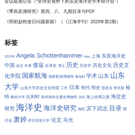
会议延期公告（“全球史视野下的东亚海洋史学术研讨会”）
《季风亚洲研究》第四、八、九期目录与PDF
《明初赵秩使日问题新探》（《江海学刊》2020年第2期）
标签
Angela Schottenhammer
东亚海洋史
上海
2015年
mas
历史
倭寇
历史文
中国
历史文化
全球史
历史学
会议
作者
博士
山东
国家航海
学术
化学院
山东
国家航海博物馆
奥地利
大学
日本
根
明代
明史
山东大学历史文化学院
工作
普塔克
李庆新
海交史
特
比利时
海上丝绸之路
根特大学
泉州海外交通史博物馆
洪武
海洋史
海洋史研究
目录
滨下武志
研究
研
海防
萧婷
论文
马光
讨会
萨尔茨堡大学