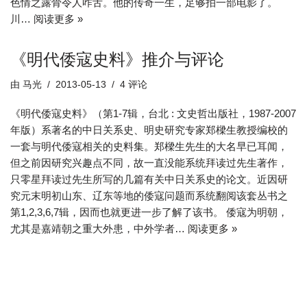
色情之露骨令人咋舌。他的传奇一生，足够拍一部电影了。
川…
阅读更多 »
《明代倭寇史料》推介与评论
由
马光
2013-05-13
4 评论
《明代倭寇史料》（第1-7辑，台北 : 文史哲出版社，1987-2007
年版）系著名的中日关系史、明史研究专家郑樑生教授编校的
一套与明代倭寇相关的史料集。郑樑生先生的大名早已耳闻，
但之前因研究兴趣点不同，故一直没能系统拜读过先生著作，
只零星拜读过先生所写的几篇有关中日关系史的论文。近因研
究元末明初山东、辽东等地的倭寇问题而系统翻阅该套丛书之
第1,2,3,6,7辑，因而也就更进一步了解了该书。 倭寇为明朝，
尤其是嘉靖朝之重大外患，中外学者…
阅读更多 »