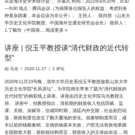
东亚海洋史学术研讨会”。 开幕式 时间：2021年8月20号，8:30
—9:00 地点：腾讯会议（为保障各位报告人的权益，考虑到各
种复杂因素，本会议设为非公开）。 主持人： 陈尚胜（山东大
学历史文化学院教授、中国海外交通史研究会会长） 致辞人：
1.丁毓玲（中国海…
阅读更多 »
讲座 | 倪玉平教授谈“清代财政的近代转
型”
由
马光
2020-11-27
2 评论
2020年11月23号晚，清华大学历史系倪玉平教授做客山东大学
历史文化学院“长风讲坛”，为学院师生带来了题为“清代财政的
近代转型”的精彩线上讲座。讲座由历史文化学院马光教授主
持。 讲座中，倪教授指出，清前期的财政收入包括田赋、盐
课、关税、杂赋等，但咸同时期，清廷内外交困，社会剧烈动
荡，财政制度也发生了翻天覆地的变化。就奏销制度而言，咸
丰以前的钱粮奏销、京饷协饷基本失效，户部无法有效地掌握
全国财政大权；就租税结构而言，财政收入的主体由农业…
阅