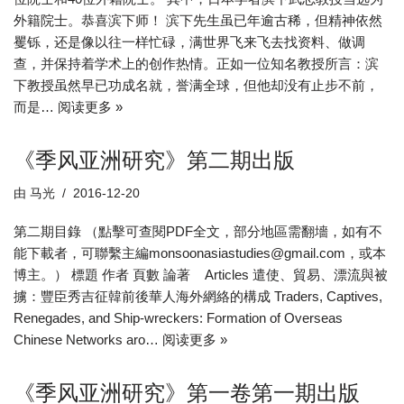
外籍院士。恭喜滨下师！ 滨下先生虽已年逾古稀，但精神依然
矍铄，还是像以往一样忙碌，满世界飞来飞去找资料、做调
查，并保持着学术上的创作热情。正如一位知名教授所言：滨
下教授虽然早已功成名就，誉满全球，但他却没有止步不前，
而是…
阅读更多 »
《季风亚洲研究》第二期出版
由
马光
2016-12-20
第二期目錄 （點擊可查閱PDF全文，部分地區需翻墻，如有不
能下載者，可聯繫主編monsoonasiastudies@gmail.com，或本
博主。） 標題 作者 頁數 論著 Articles 遣使、貿易、漂流與被
擄：豐臣秀吉征韓前後華人海外網絡的構成 Traders, Captives,
Renegades, and Ship-wreckers: Formation of Overseas
Chinese Networks aro…
阅读更多 »
《季风亚洲研究》第一卷第一期出版