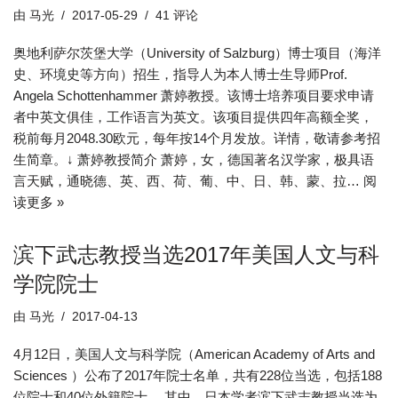
由
马光
2017-05-29
41 评论
奥地利萨尔茨堡大学（University of Salzburg）博士项目（海洋
史、环境史等方向）招生，指导人为本人博士生导师Prof.
Angela Schottenhammer 萧婷教授。该博士培养项目要求申请
者中英文俱佳，工作语言为英文。该项目提供四年高额全奖，
税前每月2048.30欧元，每年按14个月发放。详情，敬请参考招
生简章。↓ 萧婷教授简介 萧婷，女，德国著名汉学家，极具语
言天赋，通晓德、英、西、荷、葡、中、日、韩、蒙、拉…
阅
读更多 »
滨下武志教授当选2017年美国人文与科
学院院士
由
马光
2017-04-13
4月12日，美国人文与科学院（American Academy of Arts and
Sciences ）公布了2017年院士名单，共有228位当选，包括188
位院士和40位外籍院士。 其中，日本学者滨下武志教授当选为