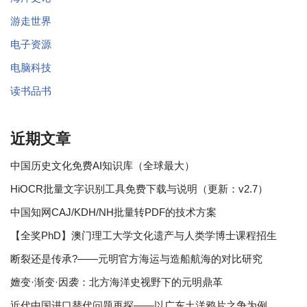
游走世界
电子资源
电脑科技
读书品书
近期文章
中国历史文化免费AI知识库（全球最大）
HiOCR批量文字识别工具免费下载与说明（更新：v2.7）
中国知网CAJ/KDH/NH批量转PDF的技术方案
【全奖PhD】澳门理工大学文化遗产与人类学博士课程招生
断裂还是传承?——元明官方海运与造船航海的对比研究
嬗变·渐变·因袭：北方海洋史视野下的元明鼎革
近代中国进口替代问题再探——以广东土洋鸦片之争为例