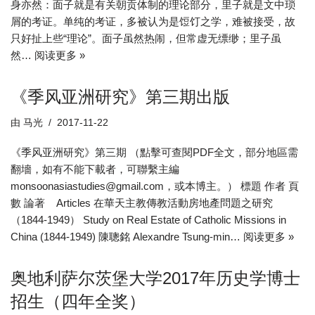
身亦然：面子就是有关朝贡体制的理论部分，里子就是文中琐
屑的考证。单纯的考证，多被认为是饾饤之学，难被接受，故
只好扯上些“理论”。面子虽然热闹，但常虚无缥缈；里子虽
然…
阅读更多 »
《季风亚洲研究》第三期出版
由
马光
2017-11-22
《季风亚洲研究》第三期 （點擊可查閱PDF全文，部分地區需
翻墻，如有不能下載者，可聯繫主編
monsoonasiastudies@gmail.com，或本博主。） 標題 作者 頁
數 論著 Articles 在華天主教傳教活動房地產問題之研究
（1844-1949） Study on Real Estate of Catholic Missions in
China (1844-1949) 陳聰銘 Alexandre Tsung-min…
阅读更多 »
奥地利萨尔茨堡大学2017年历史学博士
招生（四年全奖）