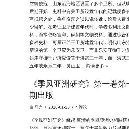
防御倭寇，山东沿海地区设置了多个卫所。但从
后期开始，史料中有关卫所设置年代的记载便多
互抵牾之处，鲁鱼亥豕之误以讹传讹，给后人带
少误解。在考证卫所建置年代时，学者多利用文
料，而常忽略官印、碑刻等文物资料。通过综合
多种史料，可厘正若干卫所建置年代：明代山东
新设的第一个卫应为乐安卫，而非乐安守御千户
雄崖守御千户所应设置于洪武三十年，而非洪武
五年或永乐二年；灵山卫…
阅读更多 »
《季风亚洲研究》第一卷第
期出版
由
马光
2016-01-23
4 评论
《季風亞洲研究》緣起 臺灣的季風亞洲史相關研
起源，首推曹永和院士。曹院士畢生致力於早期