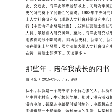
史、交通史、海洋史等專題領域上，同時為季風
史的研究奠下了開創性的基礎。1983年中央研究
山人文社會研究所（現為人文社會科學研究中心
行【中國海洋史發展計畫】，並聘任曹院士擔任
人員，帶動國內研究風氣。至此，海洋史研究成
雨後春筍般不斷湧現。 隨著新史料、新學問、新
法在學術上的發展，國立清華大學人文社會研究
在黃一農院士領導下…
阅读更多 »
那些年，陪伴我成长的闲书
由
马光
2015-03-06
25 评论
从小，我就是一个与书结下不解之缘的人。我所
的中原小村庄，生活极其简单。那时，没有游戏
没有电脑，甚至连电都是时断时续的，电视机在
来讲也算一个稀罕物。这种单调的生活，从某种