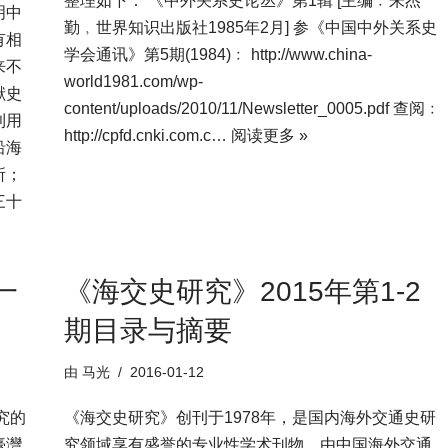
整理如下： 《中外关系史论丛》第1辑 [主编﹕朱杰
明中
勤﹐世界知识出版社1985年2月] 参《中国中外关系史
有相
学会通讯》第5期(1984)﹕ http://www.china-
来不
world1981.com/wp-
献史
content/uploads/2010/11/Newsletter_0005.pdf 查阅﹕
利用
http://cpfd.cnki.com.c…
阅读更多 »
沿海
所；
三十
一
《海交史研究》2015年第1-2
期目录与摘要
由
马光
2016-01-12
究的
《海交史研究》创刊于1978年，是国内海外交通史研
臺灣
究领域享有盛誉的专业性学术刊物，由中国海外交通