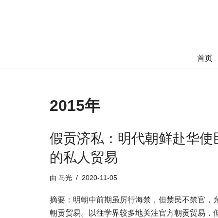
跳
至
正
首页
文
2015年
假贡济私：明代朝鲜赴华使
的私人贸易
由
马光
2020-11-05
摘要：明朝中前期虽厉行海禁，但禁民不禁官，
朝贡贸易。以往学界较多地关注官方朝贡贸易，