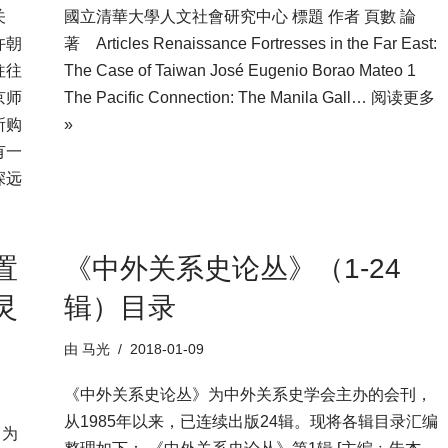
关
國立清華大學人文社會研究中心 標題 作者 頁數 論
许朝
著 Articles Renaissance Fortresses in the Far East:
往往
The Case of Taiwan José Eugenio Borao Mateo 1
京师
The Pacific Connection: The Manila Gall…
阅读更多
所购
»
有一
深远
置
《中外关系史论丛》（1-24
灵
辑）目录
由
马光
2018-01-09
《中外关系史论丛》为中外关系史学会主办的会刊，
从1985年以来，已连续出版24辑。现将各辑目录汇编
，为