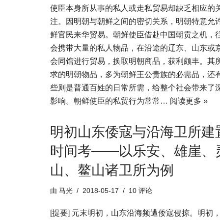
使臣本身所从事的私人或走私贸易却缺乏相应的
注。因明朝与朝鲜之间的密切关系，明朝特意允
鲜官民来华贸易。朝鲜使臣借赴中国朝贡之机，
会携带大量的私人物品，在沿途的辽东、山东或
会同馆进行贸易，换取明朝商品，获利颇丰。其
求的明朝物品，多为朝鲜王公贵族的必需品，还
些则是普通百姓的日常所需，给整个社会带来了
影响。朝鲜使臣的私贸行为常常…
阅读更多 »
明初山东倭寇与沿海卫所建
时间考——以乐安、雄崖、
山、鳌山诸卫所为例
由
马光
2018-05-17
10 评论
[提要] 元末明初，山东沿海频遭倭寇侵掠。明初