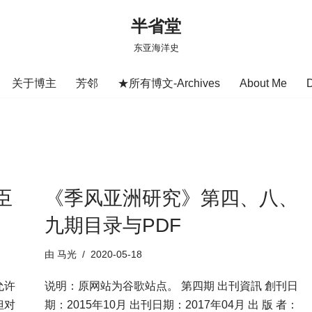
半省堂
东亚海洋史
关于博主
芳邻
★所有博文-Archives
About Me
臣
《季风亚洲研究》第四、八、
九期目录与PDF
由
马光
2020-05-18
允许
说明：原网站为谷歌站点。 第四期 出刊資訊 創刊日
但对
期：2015年10月 出刊日期：2017年04月 出 版 者：