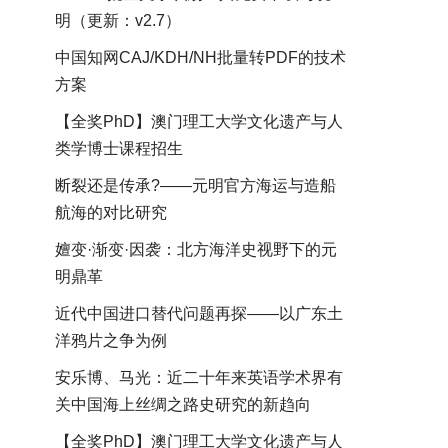
明（更新：v2.7）
中国知网CAJ/KDH/NH批量转PDF的技术
方案
【全奖PhD】澳门理工大学文化遗产与人
类学博士课程招生
断裂还是传承?——元明官方海运与造船
航海的对比研究
嬗变·渐变·因袭：北方海洋史视野下的元
明鼎革
近代中国进口替代问题再探——以广东土
洋鸦片之争为例
安乐博、马光：近二十年来英语学术界有
关中国海上丝绸之路史研究的新趋向
【全奖PhD】澳门理工大学文化遗产与人