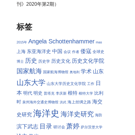
刊》2020年第2期）
标签
Angela Schottenhammer
2015年
mas
倭寇
中国
东亚海洋史
上海
全球史
会议
作者
历史
历史文化学院
历史文化
历史学
博士
国家航海
学术
山东
国家航海博物馆
奥地利
山东大学
日
山东大学历史文化学院
工作
本
根特
明代
明史
比利
普塔克
李庆新
根特大学
海交
时
海上丝绸之路
泉州海外交通史博物馆
洪武
海洋史
海洋史研究
史研究
海防
萧婷
目录
滨下武志
研讨会
萨尔茨堡大学