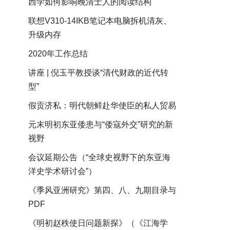
西学如何影响晚清士人的阅读结构
联想V310-14IKB笔记本电脑拆机清灰、
升级内存
2020年工作总结
讲座 | 倪玉平教授谈“清代财政的近代转
型”
假贡济私：明代朝鲜赴华使臣的私人贸易
元末明初东亚倭患与“倭寇外交”研究的新
视野
会议延期公告（“全球史视野下的东亚海
洋史学术研讨会”）
《季风亚洲研究》第四、八、九期目录与
PDF
《明初赵秩使日问题新探》（《江海学