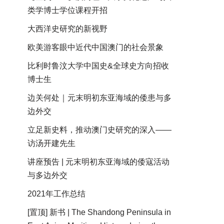
类学博士学位课程开招
大西洋史研究的新视野
欧美游客眼中近代中国澳门的社会景象
比利时鲁汶大学中国史&全球史方向招收
博士生
边关何处｜元末明初东亚海域的倭患与多
边外交
立足新史料，推动澳门史研究的深入——
访汤开建先生
讲座预告 | 元末明初东亚海域的倭寇活动
与多边外交
2021年工作总结
[置顶] 新书 | The Shandong Peninsula in