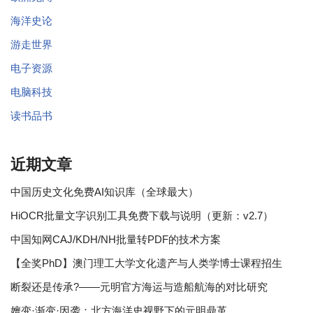
海洋史论
游走世界
电子资源
电脑科技
读书品书
近期文章
中国历史文化免费AI知识库（全球最大）
HiOCR批量文字识别工具免费下载与说明（更新：v2.7）
中国知网CAJ/KDH/NH批量转PDF的技术方案
【全奖PhD】澳门理工大学文化遗产与人类学博士课程招生
断裂还是传承?——元明官方海运与造船航海的对比研究
嬗变·渐变·因袭：北方海洋史视野下的元明鼎革