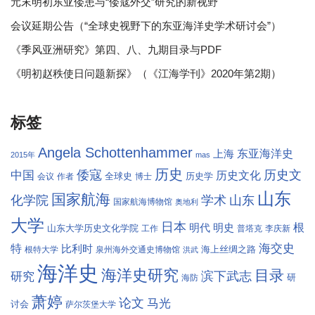
元末明初东亚倭患与“倭寇外交”研究的新视野
会议延期公告（“全球史视野下的东亚海洋史学术研讨会”）
《季风亚洲研究》第四、八、九期目录与PDF
《明初赵秩使日问题新探》（《江海学刊》2020年第2期）
标签
Angela Schottenhammer
东亚海洋史
上海
2015年
mas
历史
倭寇
历史文
中国
历史文化
全球史
历史学
会议
作者
博士
山东
国家航海
学术
化学院
山东
国家航海博物馆
奥地利
大学
日本
根
明代
明史
山东大学历史文化学院
工作
普塔克
李庆新
海交史
特
比利时
海上丝绸之路
根特大学
泉州海外交通史博物馆
洪武
海洋史
海洋史研究
目录
滨下武志
研究
研
海防
萧婷
论文
马光
讨会
萨尔茨堡大学