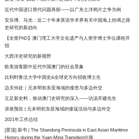
近代中国进口替代问题再探——以广东土洋鸦片之争为例
安乐博、马光：近二十年来英语学术界有关中国海上丝绸之路
史研究的新趋向
【全奖PhD】澳门理工大学文化遗产与人类学博士学位课程开
招
大西洋史研究的新视野
欧美游客眼中近代中国澳门的社会景象
比利时鲁汶大学中国史&全球史方向招收博士生
边关何处｜元末明初东亚海域的倭患与多边外交
立足新史料，推动澳门史研究的深入——访汤开建先生
讲座预告 | 元末明初东亚海域的倭寇活动与多边外交
2021年工作总结
[置顶] 新书 | The Shandong Peninsula in East Asian Maritime
History during the Yuan-Ming Transition出版