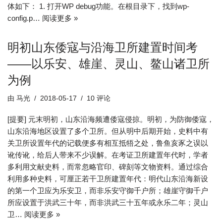
体如下： 1. 打开WP debug功能。在根目录下，找到wp-
config.p…
阅读更多 »
明初山东倭寇与沿海卫所建置时间考
——以乐安、雄崖、灵山、鳌山诸卫所
为例
由
马光
2018-05-17
10 评论
[提要] 元末明初，山东沿海频遭倭寇侵掠。明初，为防御倭寇，
山东沿海地区设置了多个卫所。但从明中后期开始，史料中有
关卫所设置年代的记载便多有相互抵牾之处，鲁鱼亥豕之误以
讹传讹，给后人带来不少误解。在考证卫所建置年代时，学者
多利用文献史料，而常忽略官印、碑刻等文物资料。通过综合
利用多种史料，可厘正若干卫所建置年代：明代山东沿海新设
的第一个卫应为乐安卫，而非乐安守御千户所；雄崖守御千户
所应设置于洪武三十年，而非洪武三十五年或永乐二年；灵山
卫…
阅读更多 »