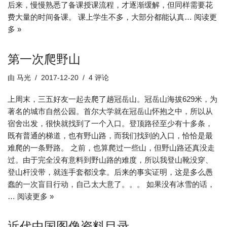
后来，慢慢熟悉了备课授课流程，才逐渐缓解，但同样需要花
费大量的时间备课。 课上学生不多，大部分都能认真…
阅读更
多 »
第一次爬野山
由
马光
2017-12-20
4 评论
上周末，三五好友一起去爬了趟冠岳山。冠岳山海拔629米，为
著名的城市自然公园。首尔大学就在冠岳山怀抱之中，所以从
宿舍出发，很快就找到了一个入口。登顶路径至少有十多条，
既有普通的梯道，也有野山路，而我们找到的入口，恰恰是最
难爬的一条野路。 之前，也算爬过一些山，但野山路还真没走
过。由于完全没有意料到野山路的难度，所以我登山靴没穿、
登山杆没带，就连手套都没拿。后来的事实证明，这是多么愚
蠢的一次盲目行动，自己太大意了。。。 如果没有冰雪的话，
…
阅读更多 »
近代中国图像资料目录