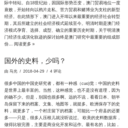
际中转站。自18世纪始，因国际形势丕变，澳门贸易地位一度
衰败，开始转向以鸦片走私、苦力贸易和赌博业为支柱的新型
经济。在此情形下，澳门进入开埠以来最重要的经济社会转型
期，其后所建立的社会经济模式延续至今。明清时期是澳门经
济模式孕育、选择、成型、确立的重要历史时期，关于明清澳
门经济生成演化轨迹的探讨始终是澳门研究中最重要的组成部
份…
阅读更多 »
国外的史料，少吗？
由
马光
2018-04-29
4 评论
很多中国的中国史研究者，都有一种感（cuo)觉：中国的史料
是世界上最丰富的。当然，这种感觉，也不是没有道理，因为
的确不少。但是，别国也很多啊。远的不说，看看日本、朝半
岛保留下来的档案、文集、地图等，就挺多。欧洲保存下的史
料，就更多了，一个村庄留下的档案，可能比一个府县的还要
多——只是，很多人压根儿就没听说过。 欧美的史料数据库，
做得比较完善，主要是商业化开发和运作。最有名的，比如，