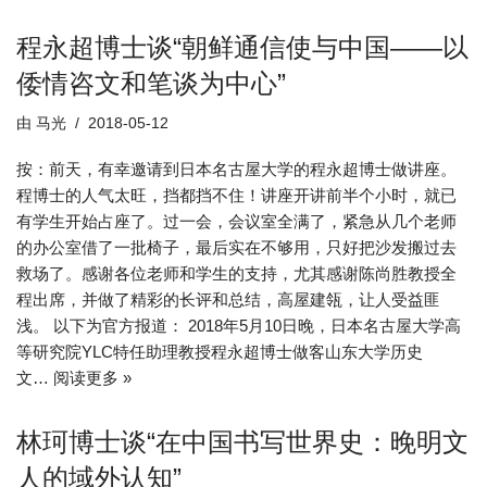
程永超博士谈“朝鲜通信使与中国——以
倭情咨文和笔谈为中心”
由
马光
2018-05-12
按：前天，有幸邀请到日本名古屋大学的程永超博士做讲座。
程博士的人气太旺，挡都挡不住！讲座开讲前半个小时，就已
有学生开始占座了。过一会，会议室全满了，紧急从几个老师
的办公室借了一批椅子，最后实在不够用，只好把沙发搬过去
救场了。感谢各位老师和学生的支持，尤其感谢陈尚胜教授全
程出席，并做了精彩的长评和总结，高屋建瓴，让人受益匪
浅。 以下为官方报道： 2018年5月10日晚，日本名古屋大学高
等研究院YLC特任助理教授程永超博士做客山东大学历史
文…
阅读更多 »
林珂博士谈“在中国书写世界史：晚明文
人的域外认知”