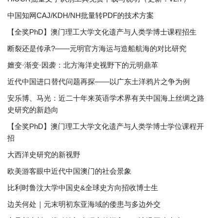
中国知网CAJ/KDH/NH批量转PDF的技术方案
【全奖PhD】澳门理工大学文化遗产与人类学博士课程招生
断裂还是传承?——元明官方海运与造船航海的对比研究
嬗变·渐变·因袭：北方海洋史视野下的元明鼎革
近代中国进口替代问题再探——以广东土洋鸦片之争为例
安乐博、马光：近二十年来英语学术界有关中国海上丝绸之路
史研究的新趋向
【全奖PhD】澳门理工大学文化遗产与人类学博士学位课程开
招
大西洋史研究的新视野
欧美游客眼中近代中国澳门的社会景象
比利时鲁汶大学中国史&全球史方向招收博士生
边关何处｜元末明初东亚海域的倭患与多边外交