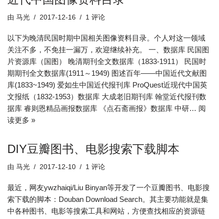
由
马光
2017-12-16
1 评论
以下为晚清民国时期中国相关图像资料目录。个人对这一领域
关注不多，不免挂一漏万，欢迎继续补充。 一、数据库 民国图
片资源库（国图） 晚清期刊全文数据库（1833-1911） 民国时
期期刊全文数据库(1911～1949) 图述百年——中国近代文献图
库(1833~1949) 爱如生中国近代报刊库 ProQuest近现代中国英
文报纸（1832-1953）数据库 大成老旧期刊库 翰堂近代报刊数
据库 睿则恩精品画报数据库 《点石斋画报》数据库 中研…
阅
读更多 »
DIY豆瓣图书、电影搜索下载脚本
由
马光
2017-12-10
1 评论
最近，网友ywzhaiqi/Liu Binyan等开发了一个豆瓣图书、电影搜
索下载的脚本：Douban Download Search。其主要功能就是集
中各种图书、电影等搜索工具和网站，方便查找相应的资源链