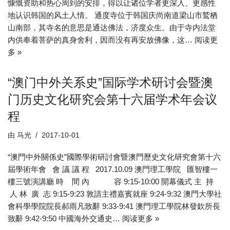
慷慨资助和热心周到的安排，得以让诸位学者更深入、更感性
地认识韩国的风土人情。 通度寺位于韩国庆尚南道梁山市鹫栖
山南部，其寺名的意思是通达佛法，济度众生。由于寺内法堂
内供奉着菩萨的真身舍利，因而没有再安放佛像，这…
阅读更
多 »
“澳门中外关系史”国际学术研讨会暨澳
门历史文化研究会第十六届学术年会议
程
由
马光
2017-10-01
“澳門中外關係史”國際學術研討會暨澳門歷史文化研究會第十六
屆學術年會 會 議 議 程 2017.10.09 澳門理工學院 匯智樓一
樓三號演講廳 時 間 內 容 9:15-10:00 開幕儀式 主 持
人 林 廣 志 9:15-9:23 敦請主禮嘉賓就座 9:24-9:32 澳門大學社
會科學學院院長郝雨凡致辭 9:33-9:41 澳門理工學院林發欽所長
致辭 9:42-9:50 中國海外交通史…
阅读更多 »