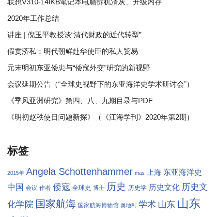
联想V310-14IKB笔记本电脑拆机清灰、升级内存
2020年工作总结
讲座 | 倪玉平教授谈“清代财政的近代转型”
假贡济私：明代朝鲜赴华使臣的私人贸易
元末明初东亚倭患与“倭寇外交”研究的新视野
会议延期公告（“全球史视野下的东亚海洋史学术研讨会”）
《季风亚洲研究》第四、八、九期目录与PDF
《明初赵秩使日问题新探》（《江海学刊》2020年第2期）
标签
Angela Schottenhammer
东亚海洋史
上海
2015年
mas
历史
倭寇
历史文
中国
历史文化
全球史
历史学
会议
作者
博士
山东
国家航海
学术
化学院
山东
国家航海博物馆
奥地利