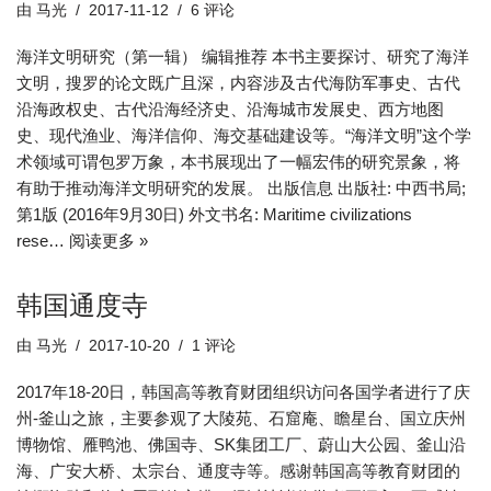
由
马光
2017-11-12
6 评论
海洋文明研究（第一辑） 编辑推荐 本书主要探讨、研究了海洋
文明，搜罗的论文既广且深，内容涉及古代海防军事史、古代
沿海政权史、古代沿海经济史、沿海城市发展史、西方地图
史、现代渔业、海洋信仰、海交基础建设等。“海洋文明”这个学
术领域可谓包罗万象，本书展现出了一幅宏伟的研究景象，将
有助于推动海洋文明研究的发展。 出版信息 出版社: 中西书局;
第1版 (2016年9月30日) 外文书名: Maritime civilizations
rese…
阅读更多 »
韩国通度寺
由
马光
2017-10-20
1 评论
2017年18-20日，韩国高等教育财团组织访问各国学者进行了庆
州-釜山之旅，主要参观了大陵苑、石窟庵、瞻星台、国立庆州
博物馆、雁鸭池、佛国寺、SK集团工厂、蔚山大公园、釜山沿
海、广安大桥、太宗台、通度寺等。感谢韩国高等教育财团的