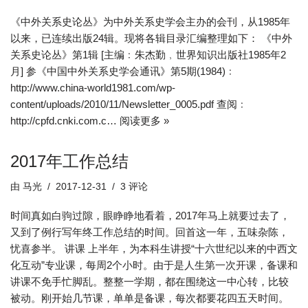
《中外关系史论丛》为中外关系史学会主办的会刊，从1985年
以来，已连续出版24辑。现将各辑目录汇编整理如下： 《中外
关系史论丛》第1辑 [主编﹕朱杰勤﹐世界知识出版社1985年2
月] 参《中国中外关系史学会通讯》第5期(1984)﹕
http://www.china-world1981.com/wp-
content/uploads/2010/11/Newsletter_0005.pdf 查阅﹕
http://cpfd.cnki.com.c…
阅读更多 »
2017年工作总结
由
马光
2017-12-31
3 评论
时间真如白驹过隙，眼睁睁地看着，2017年马上就要过去了，
又到了例行写年终工作总结的时间。回首这一年，五味杂陈，
忧喜参半。 讲课 上半年，为本科生讲授“十六世纪以来的中西文
化互动”专业课，每周2个小时。由于是人生第一次开课，备课和
讲课不免手忙脚乱。整整一学期，都在围绕这一中心转，比较
被动。刚开始几节课，单单是备课，每次都要花四五天时间。