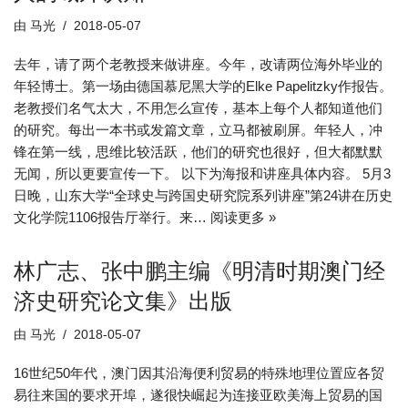
由
马光
2018-05-07
去年，请了两个老教授来做讲座。今年，改请两位海外毕业的
年轻博士。第一场由德国慕尼黑大学的Elke Papelitzky作报告。
老教授们名气太大，不用怎么宣传，基本上每个人都知道他们
的研究。每出一本书或发篇文章，立马都被刷屏。年轻人，冲
锋在第一线，思维比较活跃，他们的研究也很好，但大都默默
无闻，所以更要宣传一下。 以下为海报和讲座具体内容。 5月3
日晚，山东大学“全球史与跨国史研究院系列讲座”第24讲在历史
文化学院1106报告厅举行。来…
阅读更多 »
林广志、张中鹏主编《明清时期澳门经
济史研究论文集》出版
由
马光
2018-05-07
16世纪50年代，澳门因其沿海便利贸易的特殊地理位置应各贸
易往来国的要求开埠，遂很快崛起为连接亚欧美海上贸易的国