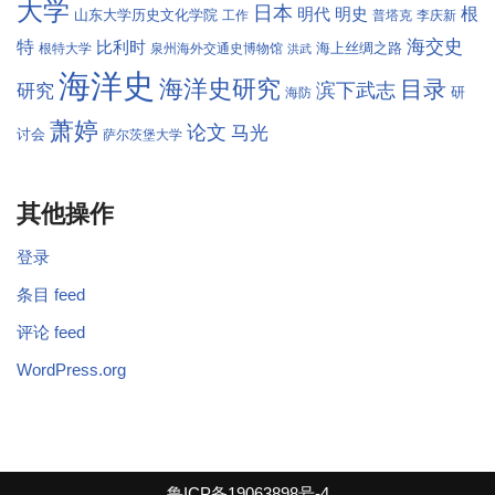
大学
日本
根
明代
明史
山东大学历史文化学院
工作
普塔克
李庆新
海交史
特
比利时
海上丝绸之路
根特大学
泉州海外交通史博物馆
洪武
海洋史
海洋史研究
目录
滨下武志
研究
研
海防
萧婷
论文
马光
讨会
萨尔茨堡大学
其他操作
登录
条目 feed
评论 feed
WordPress.org
鲁ICP备19063898号-4