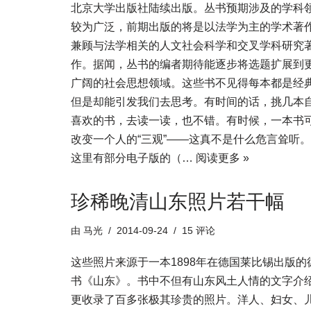
北京大学出版社陆续出版。丛书预期涉及的学科
较为广泛，前期出版的将是以法学为主的学术著
兼顾与法学相关的人文社会科学和交叉学科研究
作。据闻，丛书的编者期待能逐步将选题扩展到
广阔的社会思想领域。这些书不见得每本都是经
但是却能引发我们去思考。有时间的话，挑几本
喜欢的书，去读一读，也不错。有时候，一本书
改变一个人的“三观”——这真不是什么危言耸听。
这里有部分电子版的（…
阅读更多 »
珍稀晚清山东照片若干幅
由
马光
2014-09-24
15 评论
这些照片来源于一本1898年在德国莱比锡出版的
书《山东》。书中不但有山东风土人情的文字介
更收录了百多张极其珍贵的照片。洋人、妇女、