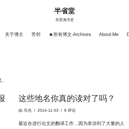
半省堂
东亚海洋史
关于博主
芳邻
★所有博文-Archives
About Me
息。
报
这些地名你真的读对了吗？
由
马光
2014-11-03
8 评论
最近在进行论文的翻译工作，因为牵涉到了大量的人