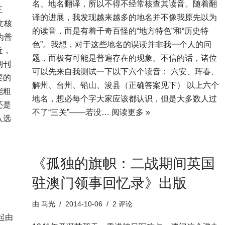
名、地名翻译，所以不得不经常核查其读音。随着翻
三
译的进展，我发现越来越多的地名并不像我原先以为
文核
的读音，而是有着千奇百怪的“地方特色”和“历史特
为普
色”。我想，对于这些地名的误读并非我一个人的问
近，
题，而极有可能是普遍存在的现象。不信的话，诸位
期刊
可以先来自我测试一下以下六个读音： 六安、珲春、
要的
解州、台州、铅山、浚县（正确答案见下） 以上六个
能粗
地名，想必每个字大家应该都认识，但是大多数人过
还是
不了“三关”——若没…
阅读更多 »
入选
《孤独的旗帜：二战期间英国
驻澳门领事回忆录》出版
由
马光
2014-10-06
2 评论
起由