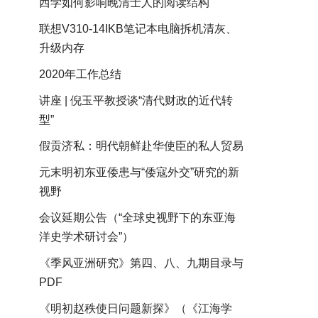
西学如何影响晚清士人的阅读结构
联想V310-14IKB笔记本电脑拆机清灰、
升级内存
2020年工作总结
讲座 | 倪玉平教授谈“清代财政的近代转
型”
假贡济私：明代朝鲜赴华使臣的私人贸易
元末明初东亚倭患与“倭寇外交”研究的新
视野
会议延期公告（“全球史视野下的东亚海
洋史学术研讨会”）
《季风亚洲研究》第四、八、九期目录与
PDF
《明初赵秩使日问题新探》（《江海学