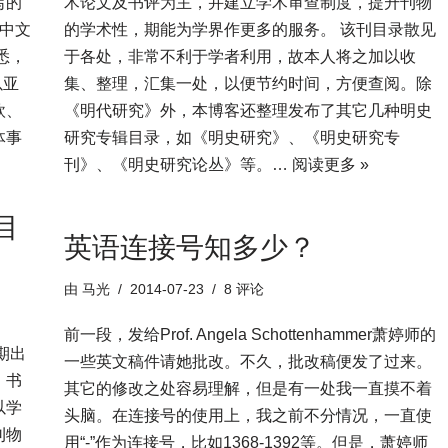
写的
术论文及书评为主，并建立学术审查制度，提升刊物
中文
的学术性，期能为学界作更多的服务。 该刊目录散见
悉，
于各处，非常不利于学者利用，故本人将之加以收
以亚
集、整理，汇集一处，以便节约时间，方便查阅。除
欧、
《明代研究》外，本博客还整理发布了其它几种明史
体事
研究专辑目录，如《明史研究》、《明史研究专
刊》、《明史研究论丛》等。…
阅读更多 »
目
英语连接号知多少？
由
马光
2014-07-23
8 评论
前一段，发给Prof. Angela Schottenhammer萧婷师的
期出
一些英文稿件请她批改。不久，批改稿便发了过来。
、书
其它的修改之处容易理解，­­但是有一处我一直摸不着
以学
头脑。在连接号的使用上，我之前不分情况，一直使
刊物
用“-”作为连接号，比如1368-1392等。但是，萧婷师