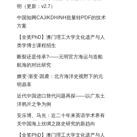
明（更新：v2.7）
中国知网CAJ/KDH/NH批量转PDF的技术
方案
【全奖PhD】澳门理工大学文化遗产与人
类学博士课程招生
断裂还是传承?——元明官方海运与造船
航海的对比研究
嬗变·渐变·因袭：北方海洋史视野下的元
明鼎革
近代中国进口替代问题再探——以广东土
洋鸦片之争为例
安乐博、马光：近二十年来英语学术界有
关中国海上丝绸之路史研究的新趋向
【全奖PhD】澳门理工大学文化遗产与人