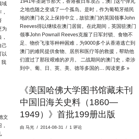
1941年圣诞节那天，香港被日军攻占，澳门这个弹丸
领域
之地也随之变成了一个孤岛。是时，作为葡萄牙殖民
作，
地的澳门名义上保持中立，故驻澳门的英国领事John
著
Reeves得以继续在澳门居留。在此期间，英国驻澳门
更为
领事John Pownall Reeves克服了日军封锁、食物不
典，
足、物价飞涨等种种困难，为9000多个从香港逃亡到
自己
澳门的难民提供食物、居所和医疗等的救援，帮助他
可以
们渡过了那段艰难的岁月。 二战期间的澳门史，牵涉
 我
到中、葡、日、英、美、德等多国的…
阅读更多 »
《美国哈佛大学图书馆藏未刊
中国旧海关史料（1860—
1949）》首批199册出版
德文
绍，
由
马光
2014-08-31
1 评论
儿