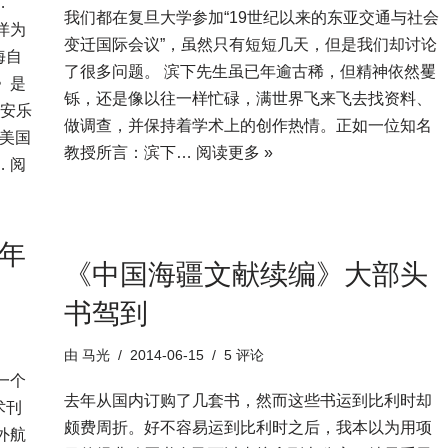
…
我们都在复旦大学参加“19世纪以来的东亚交通与社会
洋为
变迁国际会议”，虽然只有短短几天，但是我们却讨论
海自
了很多问题。 滨下先生虽已年逾古稀，但精神依然矍
》是
铄，还是像以往一样忙碌，满世界飞来飞去找资料、
y（安乐
做调查，并保持着学术上的创作热情。正如一位知名
美国
教授所言：滨下…
阅读更多 »
…
阅
4年
《中国海疆文献续编》大部头
书驾到
由
马光
2014-06-15
5 评论
一个
去年从国内订购了几套书，然而这些书运到比利时却
术刊
颇费周折。好不容易运到比利时之后，我本以为用项
外航