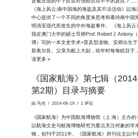
是被压迫的中下阶层对强权愤而不平的反抗？…
《海上风云:南中国海的海盗及其不法活动》以海
中心提供了一个不同的角度来思考和看待南中国
明清至现代所发生的中外海盗事件。 《海上风云
我在澳门大学的硕士导师Prof. Robert J. Anton
博）写的一本文史学术+普及型读物。安师出生于
新奥尔良。父亲为船上大副，幼年时每每眩目于
读更多 »
《国家航海》第七辑（201
第2期）目录与摘要
由
马光
2014-06-19
1 评论
《国家航海》为中国航海博物馆（上 海）主办的
以航海文史与航海博物研究为重点关注对象的学
物，创刊于2011年。《国家航海》所刊论文以中