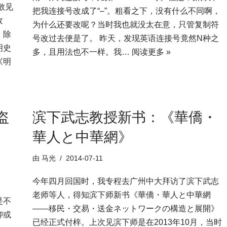
散见
把我连接号改成了“–”。粗看之下，没有什么不同啊，
收
为什么还要改呢？当时我也就没太在意，只管复制符
。除
号改过去便是了。 昨天，发现英语连接号竟然N种之
明史
多，且用法也不一样。我…
阅读更多 »
《明
盗
滨下武志教授新书：《華僑・
華人と中華網》
由
马光
2014-07-11
今年四月回国时，我专程去广州中大拜访了滨下武志
老师等人，得知滨下师新书《華僑・華人と中華網
是不
――移民・交易・送金ネットワークの構造と展開》
抑或
已经正式付梓。上次见滨下师是在2013年10月，当时