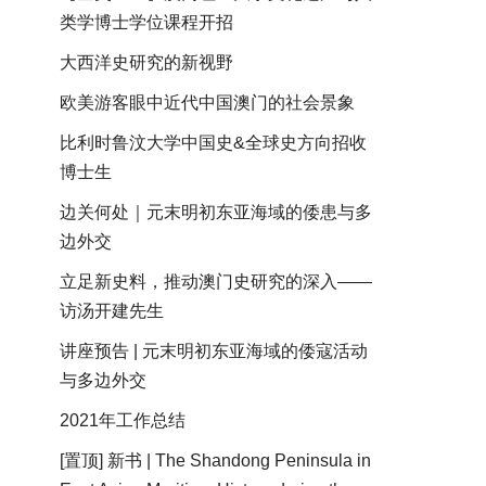
类学博士学位课程开招
大西洋史研究的新视野
欧美游客眼中近代中国澳门的社会景象
比利时鲁汶大学中国史&全球史方向招收
博士生
边关何处｜元末明初东亚海域的倭患与多
边外交
立足新史料，推动澳门史研究的深入——
访汤开建先生
讲座预告 | 元末明初东亚海域的倭寇活动
与多边外交
2021年工作总结
[置顶] 新书 | The Shandong Peninsula in