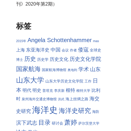
刊》2020年第2期）
标签
Angela Schottenhammer
2015年
mas
倭寇
中国
东亚海洋史
上海
全球史
会议
作者
历史
历史文化学院
历史文化
历史学
博士
国家航海
学术
山东
国家航海博物馆
奥地利
山东大学
日
山东大学历史文化学院
工作
本
根特
明代
明史
比利
普塔克
李庆新
根特大学
海交
时
海上丝绸之路
泉州海外交通史博物馆
洪武
海洋史
海洋史研究
史研究
海防
萧婷
目录
滨下武志
研讨会
萨尔茨堡大学