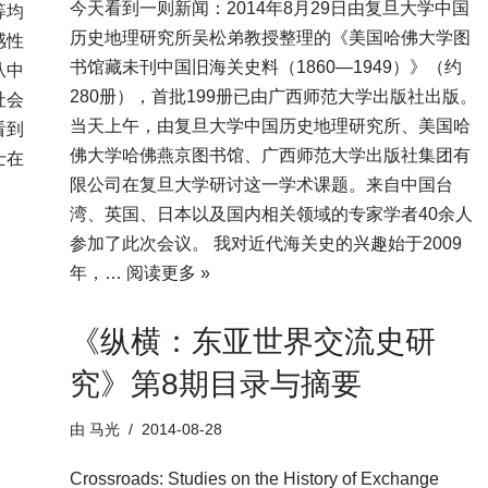
今天看到一则新闻：2014年8月29日由复旦大学中国
等均
历史地理研究所吴松弟教授整理的《美国哈佛大学图
感性
书馆藏未刊中国旧海关史料（1860—1949）》（约
从中
280册），首批199册已由广西师范大学出版社出版。
社会
当天上午，由复旦大学中国历史地理研究所、美国哈
看到
佛大学哈佛燕京图书馆、广西师范大学出版社集团有
士在
限公司在复旦大学研讨这一学术课题。来自中国台
湾、英国、日本以及国内相关领域的专家学者40余人
参加了此次会议。 我对近代海关史的兴趣始于2009
年，…
阅读更多 »
《纵横：东亚世界交流史研
究》第8期目录与摘要
由
马光
2014-08-28
Crossroads: Studies on the History of Exchange